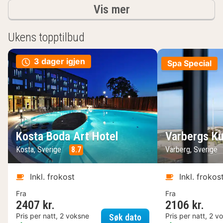
Resultater
Vis mer
Ukens topptilbud
3 dager igjen
Spa Special
Kosta Boda Art Hotel
Varbergs Ku
Kosta, Sverige
8.7
Varberg, Sverige
Inkl. frokost
Inkl. frokos
Fra
Fra
2407 kr.
2106 kr.
Kosta Boda Art Hotel
Pris per natt, 2 voksne
Pris per natt, 2 v
Søk dato