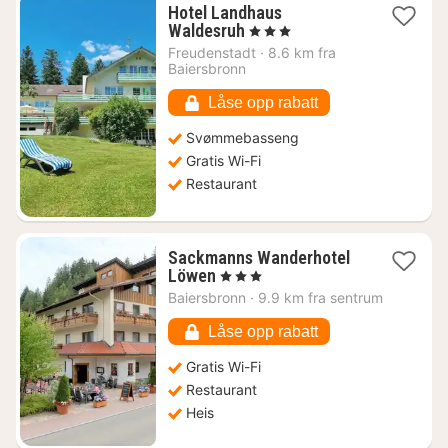
Hotel Landhaus
1
Waldesruh
, 3 Stjerner
natt
Freudenstadt
·
8.6 km fra
fra
Baiersbronn
1270
kr.
Låse opp rabatt
Svømmebasseng
Gratis Wi-Fi
Restaurant
Sackmanns Wanderhotel
1
Löwen
, 3 Stjerner
natt
Baiersbronn
·
9.9 km fra sentrum
fra
1150
Låse opp rabatt
kr.
Gratis Wi-Fi
Restaurant
Heis