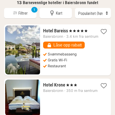
13
Barnevennlige hoteller i Baiersbronn fundet
1
Filtrer
Kart
1
Hotel Bareiss
, 5 Stjerner
natt
Baiersbronn
·
3.4 km fra sentrum
fra
7948
Låse opp rabatt
kr.
Svømmebasseng
Gratis Wi-Fi
Restaurant
1
Hotel Krone
, 3 Stjerner
natt
Baiersbronn
·
350 m fra sentrum
fra
1721
kr.