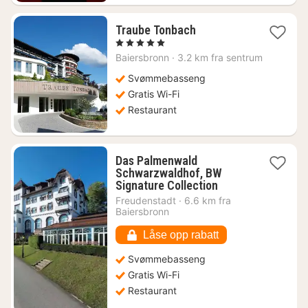
1
Traube Tonbach
natt
, 5 Stjerner
fra
Baiersbronn
·
3.2 km fra sentrum
4099
kr.
Svømmebasseng
Gratis Wi-Fi
Restaurant
Das Palmenwald
Schwarzwaldhof, BW
1
Signature Collection
natt
Freudenstadt
·
6.6 km fra
fra
Baiersbronn
1305
kr.
Låse opp rabatt
Svømmebasseng
Gratis Wi-Fi
Restaurant