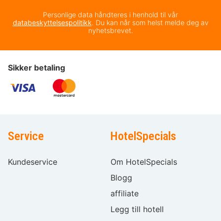
Personlige data håndteres i henhold til vår
databeskyttelsespolitikk
. Du kan når som helst melde deg av
nyhetsbrevet.
Sikker betaling
Service
HotelSpecials
Kundeservice
Om HotelSpecials
Blogg
affiliate
Legg till hotell