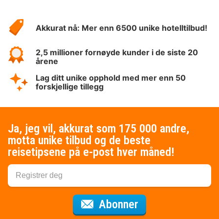
Om
Hotelspecials
Akkurat nå: Mer enn 6500 unike hotelltilbud!
2,5 millioner fornøyde kunder i de siste 20
årene
Lag ditt unike opphold med mer enn 50
forskjellige tillegg
Ja, jeg vil, akkurat som 175 000 andre,
motta unike tilbud og de beste
reisetipsene på e-post hver måned!
for nyhetsbrevet
Abonner