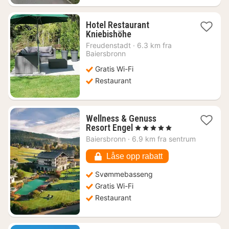
Hotel Restaurant
1
Kniebishöhe
natt
Freudenstadt
·
6.3 km fra
fra
Baiersbronn
944
Gratis Wi-Fi
kr.
Restaurant
Wellness & Genuss
1
Resort Engel
, 5 Stjerner
natt
Baiersbronn
·
6.9 km fra sentrum
fra
4075
Låse opp rabatt
kr.
Svømmebasseng
Gratis Wi-Fi
Restaurant