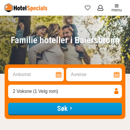
menu
Mine
favoritter
Familie hoteller i Baiersbronn
Ankomst
Avreise
2 Voksne (1 Velg rom)
Søk