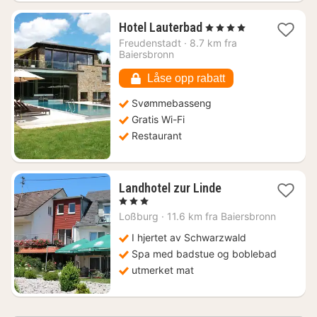
1
Hotel Lauterbad
, 4 Stjerner
natt
Freudenstadt
·
8.7 km fra
fra
Baiersbronn
2494
kr.
Låse opp rabatt
Svømmebasseng
Gratis Wi-Fi
Restaurant
1
Landhotel zur Linde
natt
, 3 Stjerner
fra
Loßburg
·
11.6 km fra Baiersbronn
1557
kr.
I hjertet av Schwarzwald
Spa med badstue og boblebad
utmerket mat