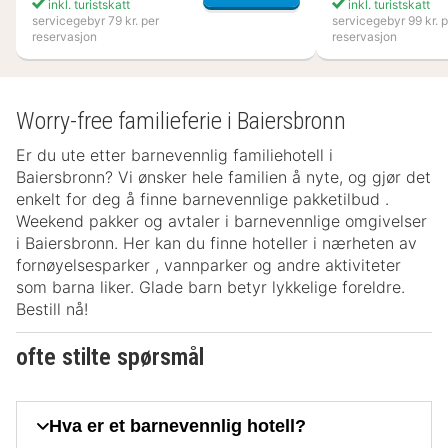
inkl. turistskatt
inkl. turistskatt
servicegebyr 79 kr. per
servicegebyr 99 kr. p
reservasjon
reservasjon
Worry-free familieferie i Baiersbronn
Er du ute etter barnevennlig familiehotell i
Baiersbronn? Vi ønsker hele familien å nyte, og gjør det
enkelt for deg å finne barnevennlige pakketilbud .
Weekend pakker og avtaler i barnevennlige omgivelser
i Baiersbronn. Her kan du finne hoteller i nærheten av
fornøyelsesparker , vannparker og andre aktiviteter
som barna liker. Glade barn betyr lykkelige foreldre.
Bestill nå!
ofte stilte spørsmål
Hva er et barnevennlig hotell?