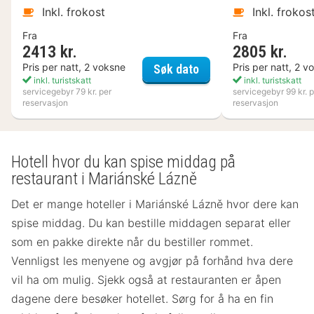
Inkl. frokost
Inkl. frokos
Fra
Fra
2413 kr.
2805 kr.
Kosta Boda Art Hotel
Pris per natt, 2 voksne
Pris per natt, 2 v
Søk dato
inkl. turistskatt
inkl. turistskatt
servicegebyr 79 kr. per
servicegebyr 99 kr. p
reservasjon
reservasjon
Hotell hvor du kan spise middag på
restaurant i Mariánské Lázně
Det er mange hoteller i Mariánské Lázně hvor dere kan
spise middag. Du kan bestille middagen separat eller
som en pakke direkte når du bestiller rommet.
Vennligst les menyene og avgjør på forhånd hva dere
vil ha om mulig. Sjekk også at restauranten er åpen
dagene dere besøker hotellet. Sørg for å ha en fin