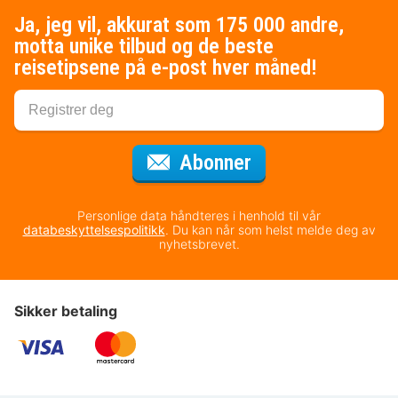
Ja, jeg vil, akkurat som 175 000 andre,
motta unike tilbud og de beste
reisetipsene på e-post hver måned!
for nyhetsbrevet
Abonner
Personlige data håndteres i henhold til vår
databeskyttelsespolitikk
. Du kan når som helst melde deg av
nyhetsbrevet.
Sikker betaling