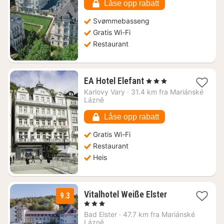
Låse opp rabatt
Svømmebasseng
Gratis Wi-Fi
Restaurant
1
EA Hotel Elefant
, 3 Stjerner
natt
Karlovy Vary
·
31.4 km fra Mariánské
fra
Lázně
948
kr.
Låse opp rabatt
Gratis Wi-Fi
Restaurant
Heis
1
Vitalhotel Weiße Elster
9.3
natt
, 3 Stjerner
fra
Bad Elster
·
47.7 km fra Mariánské
1521
Lázně