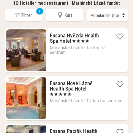
10
Hoteller med restaurant i Mariánské Lázně fundet
1
Filtrer
Kart
Ensana Hvězda Health
1
Spa Hotel
, 4 Stjerner
natt
Mariánské Lázně
·
1.5 km fra
fra
sentrum
2670
kr.
Ensana Nové Lázně
1
Health Spa Hotel
natt
, 5 Stjerner
fra
Mariánské Lázně
·
1.2 km fra sentrum
2925
kr.
Ensana Pacifik Health