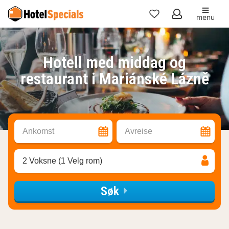
menu
Mine
favoritter
Hotell med middag og
restaurant i Mariánské Lázně
Ankomst
Avreise
2 Voksne (1 Velg rom)
Søk