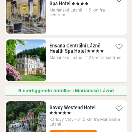
1
Spa Hotel
, 4 Stjerner
natt
Mariánské Lázně
·
1.5 km fra
fra
sentrum
2078
kr.
Ensana Centrální Lázně
1
Health Spa Hotel
, 4 Stjerner
natt
Mariánské Lázně
·
1.2 km fra sentrum
fra
2215
kr.
6 nærliggende hoteller i Mariánské Lázně
1
Savoy Westend Hotel
natt
, 5 Stjerner
fra
Karlovy Vary
·
31.5 km fra Mariánské
1994
Lázně
kr.