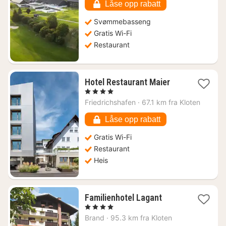
kr.
Låse opp rabatt
Svømmebasseng
Gratis Wi-Fi
Restaurant
1
Hotel Restaurant Maier
natt
, 4 Stjerner
fra
Friedrichshafen
·
67.1 km fra Kloten
1107
kr.
Låse opp rabatt
Gratis Wi-Fi
Restaurant
Heis
1
Familienhotel Lagant
natt
, 4 Stjerner
fra
Brand
·
95.3 km fra Kloten
4984