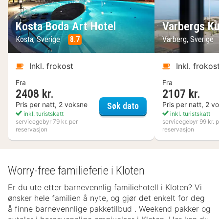
Kosta Boda Art Hotel
Varbergs Ku
Kosta, Sverige
8.7
Varberg, Sverige
Inkl. frokost
Inkl. frokos
Fra
Fra
2408 kr.
2107 kr.
Kosta Boda Art Hotel
Pris per natt, 2 voksne
Pris per natt, 2 v
Søk dato
inkl. turistskatt
inkl. turistskatt
servicegebyr 79 kr. per
servicegebyr 99 kr. p
reservasjon
reservasjon
Worry-free familieferie i Kloten
Er du ute etter barnevennlig familiehotell i Kloten? Vi
ønsker hele familien å nyte, og gjør det enkelt for deg
å finne barnevennlige pakketilbud . Weekend pakker og