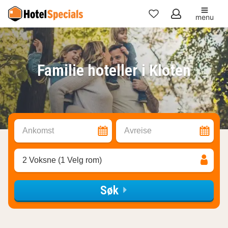
menu
Mine
favoritter
Familie hoteller i Kloten
Ankomst
Avreise
2 Voksne (1 Velg rom)
Søk