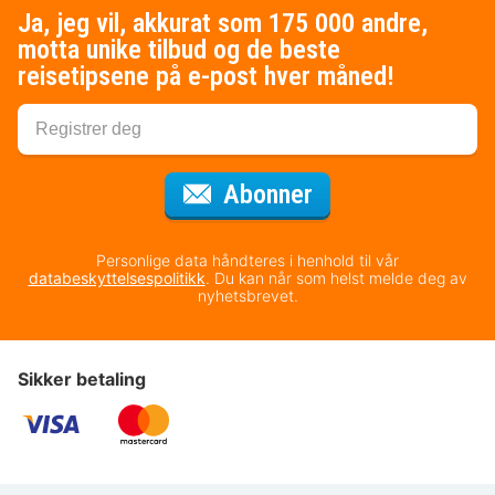
Ja, jeg vil, akkurat som 175 000 andre,
motta unike tilbud og de beste
reisetipsene på e-post hver måned!
for nyhetsbrevet
Abonner
Personlige data håndteres i henhold til vår
databeskyttelsespolitikk
. Du kan når som helst melde deg av
nyhetsbrevet.
Sikker betaling