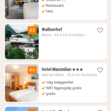
kr.
Restaurant
Heis
1
Walliserhof
8.5
natt
Brand
·
95.4 km fra Kloten
fra
1949
kr.
1
Hotel Maximilian
, 3 Stjerner
8.0
natt
Weil am Rhein
·
75.9 km fra Kloten
fra
1259
rolig beliggenhet
kr.
WiFi tilgjengelig gratis
gratis