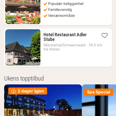
kr.
Populær beliggenhet
Familievennlig
Velværeområde
Hotel Restaurant Adler
1
Stube
natt
Münstertal/Schwarzwald
·
74.5 km
fra
fra Kloten
1361
kr.
Ukens topptilbud
2 dager igjen
Spa Special