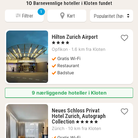
10
Barnevennlige hoteller i Kloten fundet
1
Filtrer
Kart
1
Hilton Zurich Airport
natt
, 4 Stjerner
fra
Opfikon
·
1.6 km fra Kloten
1437
kr.
Gratis Wi-Fi
Restaurant
Badstue
9 nærliggende hoteller i Kloten
Neues Schloss Privat
Hotel Zurich, Autograph
1
Collection
, 5 Stjerner
natt
Zürich
·
10 km fra Kloten
fra
4618
Gratis Wi-Fi