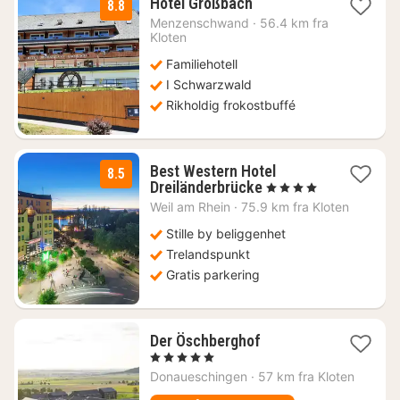
1
Hotel Großbach
8.8
natt
Menzenschwand
·
56.4 km fra
fra
Kloten
1419
Familiehotell
kr.
I Schwarzwald
Rikholdig frokostbuffé
Best Western Hotel
8.5
1
Dreiländerbrücke
, 4 Stjerner
natt
Weil am Rhein
·
75.9 km fra Kloten
fra
1144
Stille by beliggenhet
kr.
Trelandspunkt
Gratis parkering
1
Der Öschberghof
natt
, 5 Stjerner
fra
Donaueschingen
·
57 km fra Kloten
3705