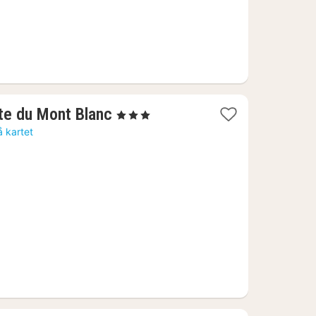
1
rte du Mont Blanc
, 3 Stjerner
natt
å kartet
fra
1173
kr.