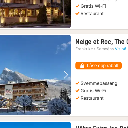
Gratis Wi-Fi
Restaurant
Neige et Roc, The O
Frankrike
›
Samoëns
Vis på 
Låse opp rabatt
Forrige bilde
Neste bilde
Svømmebasseng
Gratis Wi-Fi
Restaurant