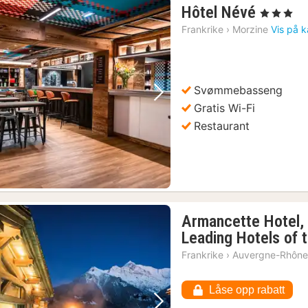
1
Hôtel Névé
, 3 Stjerner
natt
Frankrike
›
Morzine
Vis på k
fra
2138
kr.
Svømmebasseng
Forrige bilde
Neste bilde
Gratis Wi-Fi
Restaurant
Armancette Hotel, 
Leading Hotels of 
Frankrike
›
Auvergne-Rhône
Låse opp rabatt