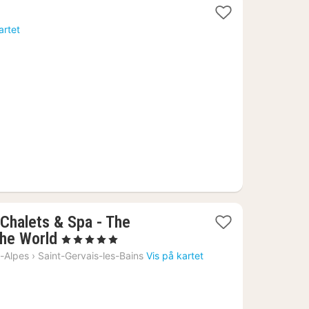
artet
Chalets & Spa - The
1
the World
, 5 Stjerner
natt
-Alpes
›
Saint-Gervais-les-Bains
Vis på kartet
fra
5904
kr.