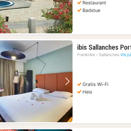
Restaurant
Badstue
ibis Sallanches Po
Frankrike
›
Sallanches
Vis p
Gratis Wi-Fi
Forrige bilde
Neste bilde
Heis