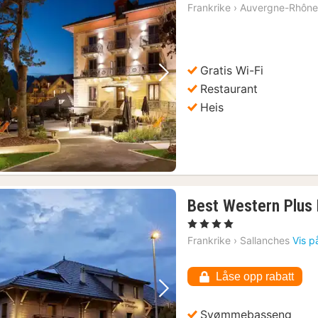
Frankrike
›
Auvergne-Rhône
Gratis Wi-Fi
Forrige bilde
Neste bilde
Restaurant
Heis
Best Western Plus
, 4 Stjerner
Frankrike
›
Sallanches
Vis p
Låse opp rabatt
Forrige bilde
Neste bilde
Svømmebasseng