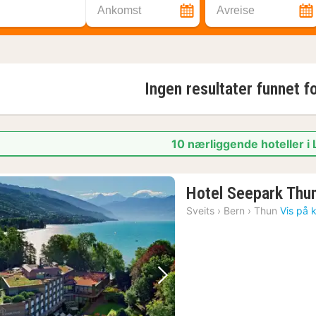
Ankomst
Avreise
Ingen resultater funnet f
10 nærliggende hoteller i
Hotel Seepark Thu
Sveits
›
Bern
›
Thun
Vis på 
Forrige bilde
Neste bilde