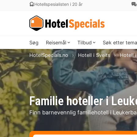
Hotellspesialisten i 20 år
Søg
Reisemål
Tilbud
Søk etter tem
HotelSpecials.no
Hotell i Sveits
Hotell i
Familie hoteller i Leu
Finn barnevennlig familiehotell i Leukerba