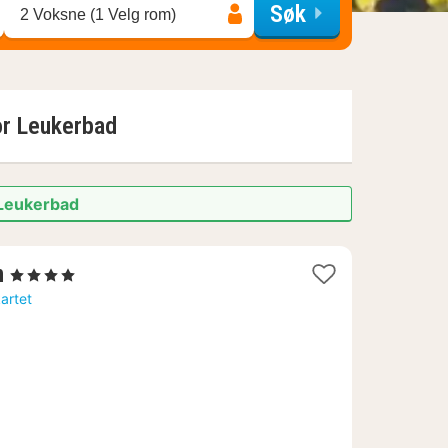
Søk
2 Voksne (1 Velg rom)
or
Leukerbad
 Leukerbad
1
n
, 4 Stjerner
natt
kartet
fra
2291
kr.