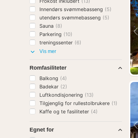
Frokost inkludert
(13)
Innendørs svømmebasseng
(5)
utendørs svømmebasseng
(5)
Sauna
(8)
Parkering
(10)
treningssenter
(6)
Fasiliteter
Vis mer
Romfasiliteter
Balkong
(4)
Badekar
(2)
Luftkondisjonering
(13)
Tilgjenglig for rullestolbrukere
(1)
Kaffe og te fasiliteter
(4)
Egnet for