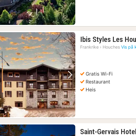
Ibis Styles Les H
Frankrike
›
Houches
Vis på 
Gratis Wi-Fi
Forrige bilde
Neste bilde
Restaurant
Heis
1)
Saint-Gervais Hote