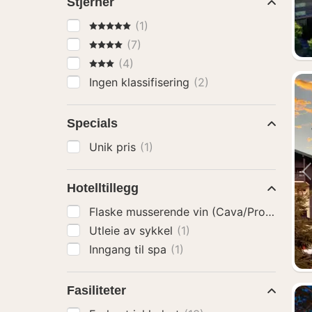
Stjerner
5 Stjerner
(1)
4 Stjerner
(7)
3 Stjerner
(4)
Ingen klassifisering
(2)
Specials
Unik pris
(1)
Hotelltillegg
Flaske musserende vin (Cava/Prosecco)
(
Utleie av sykkel
(1)
Inngang til spa
(1)
Fasiliteter