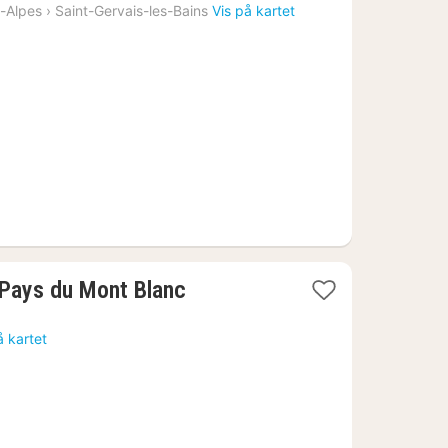
natt
-Alpes
›
Saint-Gervais-les-Bains
Vis på kartet
fra
2205
kr.
1
 Pays du Mont Blanc
natt
fra
å kartet
1320
kr.