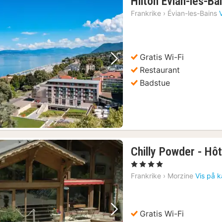
Hilton Evian-les-Ba
Frankrike
›
Évian-les-Bains
Gratis Wi-Fi
Forrige bilde
Neste bilde
Restaurant
Badstue
Chilly Powder - Hôt
, 4 Stjerner
Frankrike
›
Morzine
Vis på k
Gratis Wi-Fi
Forrige bilde
Neste bilde