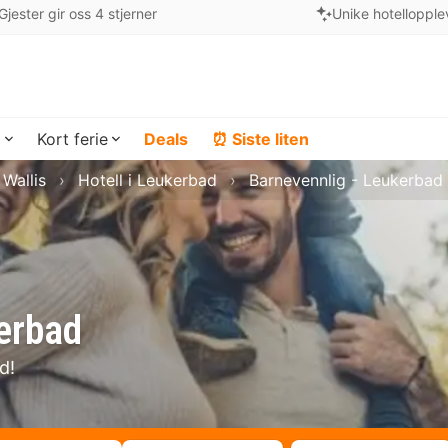
Gjester gir oss 4 stjerner
Unike hotellopple
a
Kort ferie
Deals
⏰ Siste liten
 Wallis
Hotell i Leukerbad
Barnevennlig - Leukerbad
kerbad
d!