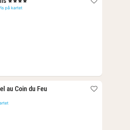
1
ins
, 4 Stjerner
natt
Vis på kartet
fra
2905
kr.
1
el au Coin du Feu
natt
fra
artet
2953
kr.