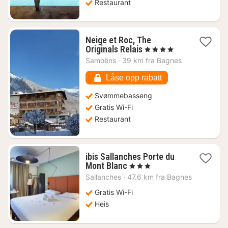
Restaurant
Neige et Roc, The
1
Originals Relais
, 4 Stjerner
natt
Samoëns
·
39 km fra Bagnes
fra
2107
Låse opp rabatt
kr.
Svømmebasseng
Gratis Wi-Fi
Restaurant
ibis Sallanches Porte du
1
Mont Blanc
, 3 Stjerner
natt
Sallanches
·
47.6 km fra Bagnes
fra
1079
Gratis Wi-Fi
kr.
Heis