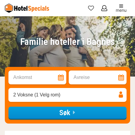
menu
Mine
favoritter
Familie hoteller i Bagnes
Ankomst
Avreise
2 Voksne (1 Velg rom)
Søk