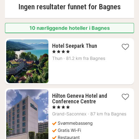
Ingen resultater funnet for
Bagnes
10 nærliggende hoteller i Bagnes
1
Hotel Seepark Thun
natt
, 4 Stjerner
fra
Thun
·
81.2 km fra Bagnes
2296
kr.
Hilton Geneva Hotel and
1
Conference Centre
natt
, 4 Stjerner
fra
Grand-Saconnex
·
87 km fra Bagnes
1899
kr.
Svømmebasseng
Gratis Wi-Fi
Restaurant