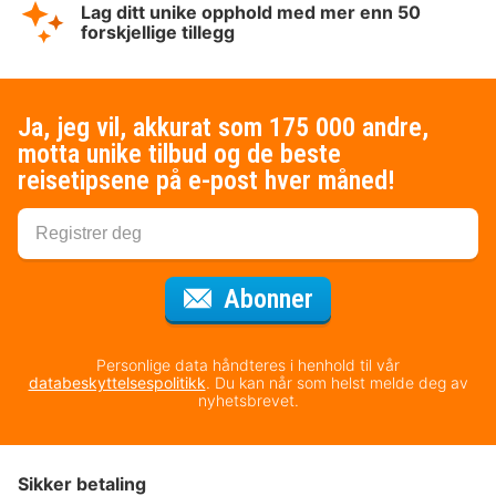
Lag ditt unike opphold med mer enn 50
forskjellige tillegg
Ja, jeg vil, akkurat som 175 000 andre,
motta unike tilbud og de beste
reisetipsene på e-post hver måned!
for nyhetsbrevet
Abonner
Personlige data håndteres i henhold til vår
databeskyttelsespolitikk
. Du kan når som helst melde deg av
nyhetsbrevet.
Sikker betaling