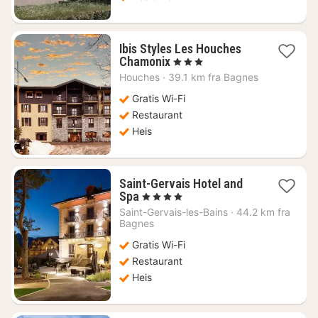
Ibis Styles Les Houches
1
Chamonix
, 3 Stjerner
natt
Houches
·
39.1 km fra Bagnes
fra
2053
Gratis Wi-Fi
kr.
Restaurant
Heis
Saint-Gervais Hotel and
1
Spa
, 4 Stjerner
natt
Saint-Gervais-les-Bains
·
44.2 km fra
fra
Bagnes
2203
Gratis Wi-Fi
kr.
Restaurant
Heis