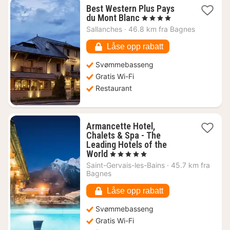
Best Western Plus Pays
1
du Mont Blanc
, 4 Stjerner
natt
Sallanches
·
46.8 km fra Bagnes
fra
1315
Låse opp rabatt
kr.
Svømmebasseng
Gratis Wi-Fi
Restaurant
Armancette Hotel,
Chalets & Spa - The
Leading Hotels of the
1
World
, 5 Stjerner
natt
Saint-Gervais-les-Bains
·
45.7 km fra
fra
Bagnes
5081
kr.
Låse opp rabatt
Svømmebasseng
Gratis Wi-Fi