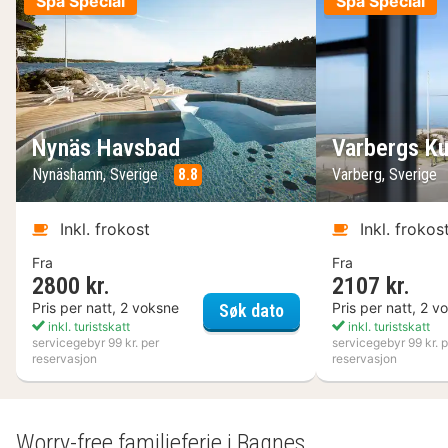
Spa Special
Spa Special
Nynäs Havsbad
Varbergs Ku
Nynäshamn, Sverige
8.8
Varberg, Sverige
Inkl. frokost
Inkl. frokos
Fra
Fra
2800 kr.
2107 kr.
Nynäs Havsbad
Pris per natt, 2 voksne
Pris per natt, 2 v
Søk dato
inkl. turistskatt
inkl. turistskatt
servicegebyr 99 kr. per
servicegebyr 99 kr. p
reservasjon
reservasjon
Worry-free familieferie i Bagnes