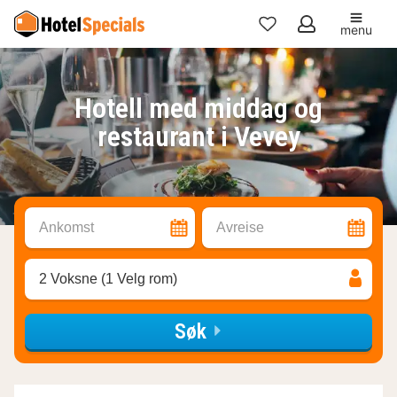
menu
Mine
favoritter
Hotell med middag og
restaurant i Vevey
Ankomst
Avreise
2 Voksne (1 Velg rom)
Søk