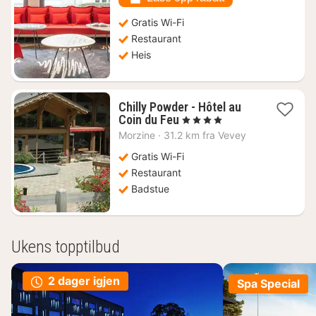
Gratis Wi-Fi
Restaurant
Heis
Chilly Powder - Hôtel au
1
Coin du Feu
, 4 Stjerner
natt
Morzine
·
31.2 km fra Vevey
fra
2952
Gratis Wi-Fi
kr.
Restaurant
Badstue
Ukens topptilbud
2 dager igjen
Spa Special