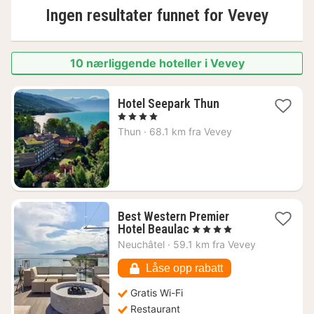
Ingen resultater funnet for
Vevey
10 nærliggende hoteller i Vevey
1
Hotel Seepark Thun
natt
, 4 Stjerner
fra
Thun
·
68.1 km fra Vevey
2296
kr.
Best Western Premier
1
Hotel Beaulac
, 4 Stjerner
natt
Neuchâtel
·
59.1 km fra Vevey
fra
2200
Låse opp rabatt
kr.
Gratis Wi-Fi
Restaurant