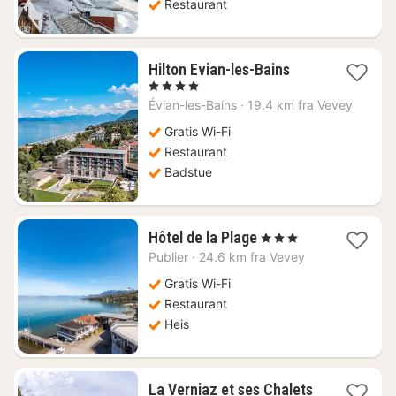
Restaurant
1
Hilton Evian-les-Bains
natt
, 4 Stjerner
fra
Évian-les-Bains
·
19.4 km fra Vevey
2904
kr.
Gratis Wi-Fi
Restaurant
Badstue
1
Hôtel de la Plage
, 3 Stjerner
natt
Publier
·
24.6 km fra Vevey
fra
1850
Gratis Wi-Fi
kr.
Restaurant
Heis
La Verniaz et ses Chalets