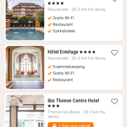
1
, 4 Stjerner
natt
Neuvecelle
·
20.3 km fra Vevey
fra
2499
Gratis Wi-Fi
kr.
Restaurant
Sykkelutleie
1
Hôtel Ermitage
, 4 Stjerner
natt
Neuvecelle
·
20.3 km fra Vevey
fra
3964
Svømmebasseng
kr.
Gratis Wi-Fi
Restaurant
1
ibis Thonon Centre Hotel
natt
, 3 Stjerner
fra
Thonon-les-Bains
·
29.3 km fra
1169
Vevey
kr.
Låse opp rabatt