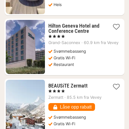
Heis
Hilton Geneva Hotel and
1
Conference Centre
natt
, 4 Stjerner
fra
Grand-Saconnex
·
60.9 km fra Vevey
1927
kr.
Svømmebasseng
Gratis Wi-Fi
Restaurant
1
BEAUSiTE Zermatt
natt
, 4 Stjerner
fra
Zermatt
·
85.5 km fra Vevey
3894
kr.
Låse opp rabatt
Svømmebasseng
Gratis Wi-Fi