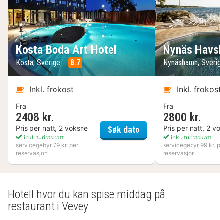
Kosta Boda Art Hotel
Nynäs Havs
Kosta, Sverige
8.7
Nynäshamn, Sveri
Inkl. frokost
Inkl. frokos
Fra
Fra
2408 kr.
2800 kr.
Kosta Boda Art Hotel
Pris per natt, 2 voksne
Pris per natt, 2 v
Søk dato
inkl. turistskatt
inkl. turistskatt
servicegebyr 79 kr. per
servicegebyr 99 kr. p
reservasjon
reservasjon
Hotell hvor du kan spise middag på
restaurant i Vevey