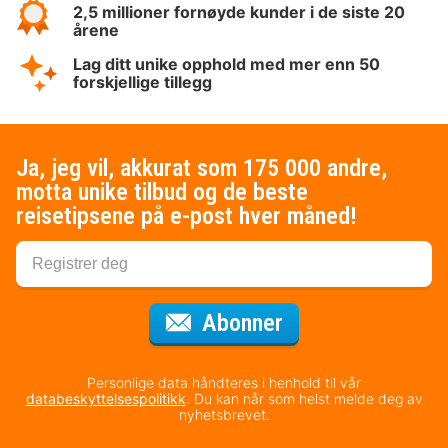
2,5 millioner fornøyde kunder i de siste 20
årene
Lag ditt unike opphold med mer enn 50
forskjellige tillegg
Ja, jeg vil, akkurat som 175 000 andre,
motta unike tilbud og de beste
reisetipsene på e-post hver måned!
for nyhetsbrevet
Abonner
Personlige data håndteres i henhold til vår
databeskyttelsespolitikk
. Du kan når som helst melde deg av
nyhetsbrevet.