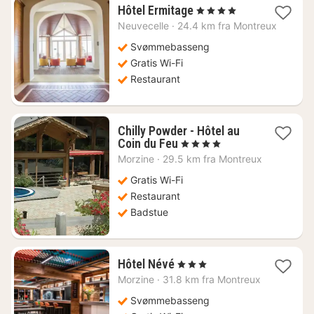
1
Hôtel Ermitage
, 4 Stjerner
natt
Neuvecelle
·
24.4 km fra Montreux
fra
3963
Svømmebasseng
kr.
Gratis Wi-Fi
Restaurant
Chilly Powder - Hôtel au
1
Coin du Feu
, 4 Stjerner
natt
Morzine
·
29.5 km fra Montreux
fra
1320
Gratis Wi-Fi
kr.
Restaurant
Badstue
1
Hôtel Névé
, 3 Stjerner
natt
Morzine
·
31.8 km fra Montreux
fra
2137
Svømmebasseng
kr.