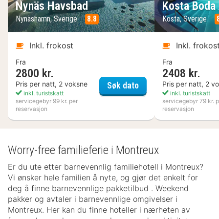
Nynäs Havsbad
Kosta Boda 
Nynäshamn, Sverige
8.8
Kosta, Sverige
Inkl. frokost
Inkl. frokos
Fra
Fra
2800 kr.
2408 kr.
Nynäs Havsbad
Pris per natt, 2 voksne
Pris per natt, 2 v
Søk dato
inkl. turistskatt
inkl. turistskatt
servicegebyr 99 kr. per
servicegebyr 79 kr. p
reservasjon
reservasjon
Worry-free familieferie i Montreux
Er du ute etter barnevennlig familiehotell i Montreux?
Vi ønsker hele familien å nyte, og gjør det enkelt for
deg å finne barnevennlige pakketilbud . Weekend
pakker og avtaler i barnevennlige omgivelser i
Montreux. Her kan du finne hoteller i nærheten av