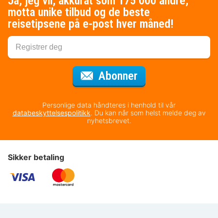
Ja, jeg vil, akkurat som 175 000 andre,
motta unike tilbud og de beste
reisetipsene på e-post hver måned!
for nyhetsbrevet
Abonner
Personlige data håndteres i henhold til vår
databeskyttelsespolitikk
. Du kan når som helst melde deg av
nyhetsbrevet.
Sikker betaling