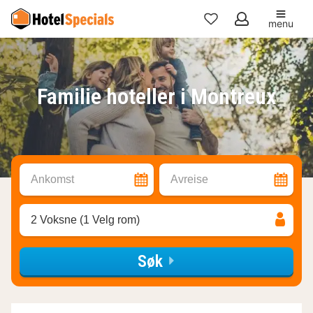
menu
Mine
favoritter
Familie hoteller i Montreux
Ankomst
Avreise
2 Voksne (1 Velg rom)
Søk