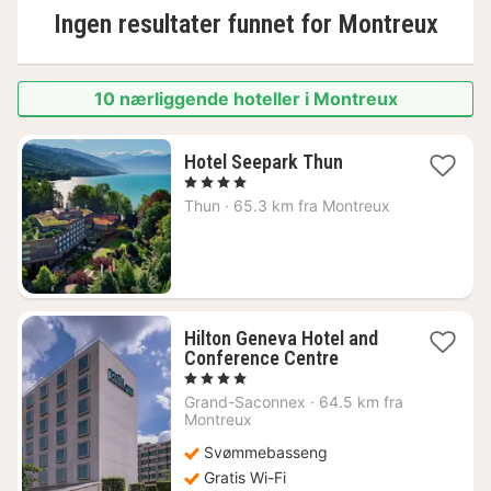
Ingen resultater funnet for
Montreux
10 nærliggende hoteller i Montreux
1
Hotel Seepark Thun
natt
, 4 Stjerner
fra
Thun
·
65.3 km fra Montreux
2296
kr.
Hilton Geneva Hotel and
1
Conference Centre
natt
, 4 Stjerner
fra
Grand-Saconnex
·
64.5 km fra
1899
Montreux
kr.
Svømmebasseng
Gratis Wi-Fi