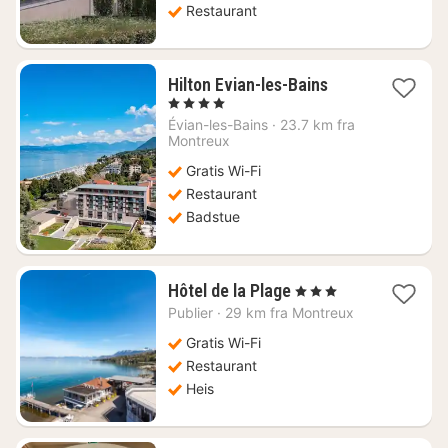
Restaurant
1
Hilton Evian-les-Bains
natt
, 4 Stjerner
fra
Évian-les-Bains
·
23.7 km fra
2903
Montreux
kr.
Gratis Wi-Fi
Restaurant
Badstue
1
Hôtel de la Plage
, 3 Stjerner
natt
Publier
·
29 km fra Montreux
fra
1849
Gratis Wi-Fi
kr.
Restaurant
Heis