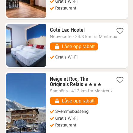
Gratis Wi-Fi
Restaurant
1
Côté Lac Hostel
natt
Neuvecelle
·
24.3 km fra Montreux
fra
828
Låse opp rabatt
kr.
Gratis Wi-Fi
Neige et Roc, The
1
Originals Relais
, 4 Stjerner
natt
Samoëns
·
41.3 km fra Montreux
fra
2107
Låse opp rabatt
kr.
Svømmebasseng
Gratis Wi-Fi
Restaurant