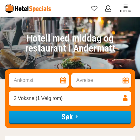
menu
Mine
favoritter
Hotell med middag og
restaurant i Andermatt
Ankomst
Avreise
2 Voksne (1 Velg rom)
Søk