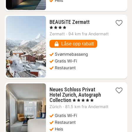
Heis
1
BEAUSiTE Zermatt
natt
, 4 Stjerner
fra
Zermatt
·
94 km fra Andermatt
3894
kr.
Låse opp rabatt
Svømmebasseng
Gratis Wi-Fi
Restaurant
Neues Schloss Privat
Hotel Zurich, Autograph
1
Collection
, 5 Stjerner
natt
Zürich
·
81.5 km fra Andermatt
fra
4618
Gratis Wi-Fi
kr.
Restaurant
Heis