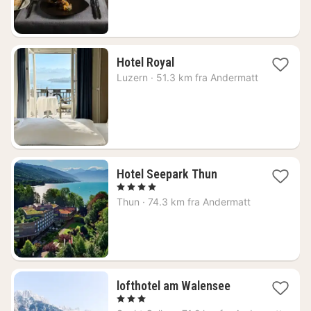
kr.
1
Hotel Royal
natt
Luzern
·
51.3 km fra Andermatt
fra
3026
kr.
1
Hotel Seepark Thun
natt
, 4 Stjerner
fra
Thun
·
74.3 km fra Andermatt
2296
kr.
1
lofthotel am Walensee
natt
, 3 Stjerner
fra