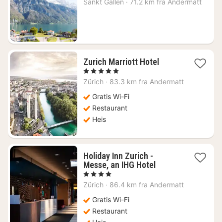
Sankt Gallen
·
71.2 km fra Andermatt
2827
kr.
1
Zurich Marriott Hotel
natt
, 5 Stjerner
fra
Zürich
·
83.3 km fra Andermatt
5054
kr.
Gratis Wi-Fi
Restaurant
Heis
Holiday Inn Zurich -
1
Messe, an IHG Hotel
natt
, 4 Stjerner
fra
Zürich
·
86.4 km fra Andermatt
1319
kr.
Gratis Wi-Fi
Restaurant