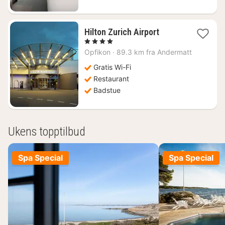
1
Hilton Zurich Airport
natt
, 4 Stjerner
fra
Opfikon
·
89.3 km fra Andermatt
1437
kr.
Gratis Wi-Fi
Restaurant
Badstue
Ukens topptilbud
Spa Special
Spa Special