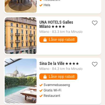
Heis
UNA HOTELS Galles
1
Milano
, 4 Stjerner
natt
Milano
·
83.3 km fra Minusio
fra
997
Låse opp rabatt
kr.
1
Sina De la Ville
, 4 Stjerner
natt
Milano
·
84.3 km fra Minusio
fra
2142
Låse opp rabatt
kr.
Svømmebasseng
Gratis Wi-Fi
Restaurant