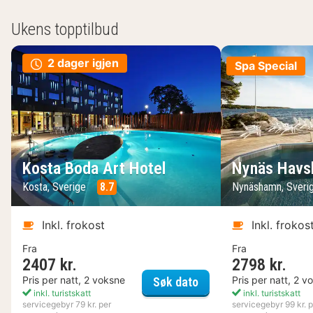
Ukens topptilbud
2 dager igjen
Spa Special
Kosta Boda Art Hotel
Nynäs Havs
Kosta, Sverige
8.7
Nynäshamn, Sveri
Inkl. frokost
Inkl. frokos
Fra
Fra
2407 kr.
2798 kr.
Kosta Boda Art Hotel
Pris per natt, 2 voksne
Pris per natt, 2 v
Søk dato
inkl. turistskatt
inkl. turistskatt
servicegebyr 79 kr. per
servicegebyr 99 kr. p