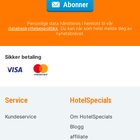
for nyhetsbrevet
Abonner
Personlige data håndteres i henhold til vår
databeskyttelsespolitikk
. Du kan når som helst melde deg av
nyhetsbrevet.
Sikker betaling
Service
HotelSpecials
Kundeservice
Om HotelSpecials
Blogg
affiliate