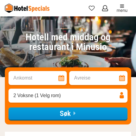
menu
Mine
favoritter
Hotell med middag og
restaurant i Minusio
Ankomst
Avreise
2 Voksne (1 Velg rom)
Søk