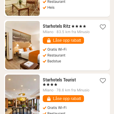
Restaurant
Heis
1
Starhotels Ritz
, 4 Stjerner
natt
Milano
·
83.5 km fra Minusio
fra
980
Låse opp rabatt
kr.
Gratis Wi-Fi
Restaurant
Badstue
1
Starhotels Tourist
natt
, 4 Stjerner
fra
Milano
·
78.6 km fra Minusio
850
kr.
Låse opp rabatt
Gratis Wi-Fi
Restaurant