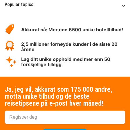
Popular topics
Om
Hotelspecials
Akkurat nå: Mer enn 6500 unike hotelltilbud!
2,5 millioner fornøyde kunder i de siste 20
årene
Lag ditt unike opphold med mer enn 50
forskjellige tillegg
Ja, jeg vil, akkurat som 175 000 andre,
motta unike tilbud og de beste
reisetipsene på e-post hver måned!