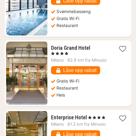
Låse opp rabatt
Svømmebasseng
Gratis Wi-Fi
Restaurant
1
Doria Grand Hotel
natt
, 4 Stjerner
fra
Milano
·
82.8 km fra Minusio
968
kr.
Låse opp rabatt
Gratis Wi-Fi
Restaurant
Heis
1
Enterprise Hotel
, 4 Stjerner
natt
Milano
·
81.2 km fra Minusio
fra
1069
Låse opp rabatt