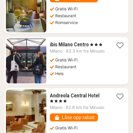
kr.
Gratis Wi-Fi
Restaurant
Romservice
1
ibis Milano Centro
, 3 Stjerner
natt
Milano
·
83.3 km fra Minusio
fra
910
Gratis Wi-Fi
kr.
Restaurant
Heis
1
Andreola Central Hotel
natt
, 4 Stjerner
fra
Milano
·
82.8 km fra Minusio
953
kr.
Låse opp rabatt
Gratis Wi-Fi