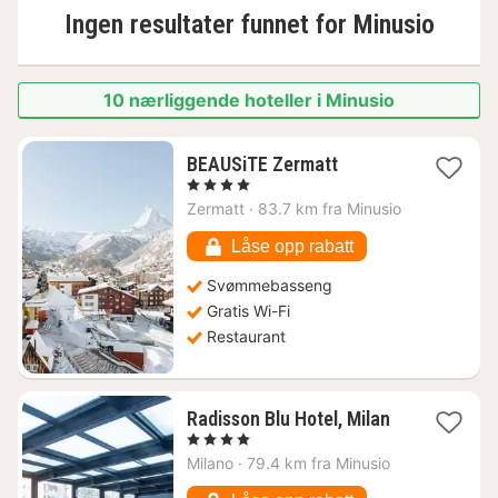
Ingen resultater funnet for
Minusio
10 nærliggende hoteller i Minusio
1
BEAUSiTE Zermatt
natt
, 4 Stjerner
fra
Zermatt
·
83.7 km fra Minusio
4218
kr.
Låse opp rabatt
Svømmebasseng
Gratis Wi-Fi
Restaurant
1
Radisson Blu Hotel, Milan
natt
, 4 Stjerner
fra
Milano
·
79.4 km fra Minusio
1126
kr.