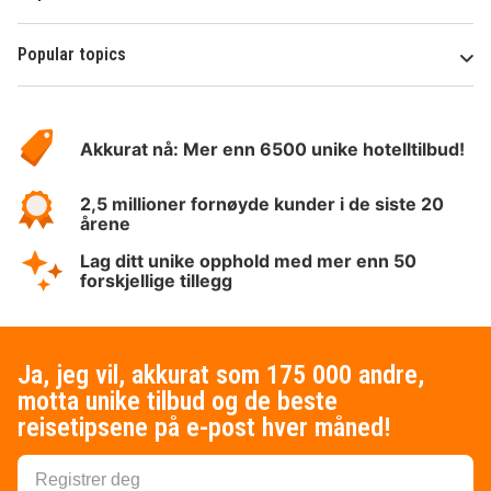
Popular topics
Om
Hotelspecials
Akkurat nå: Mer enn 6500 unike hotelltilbud!
2,5 millioner fornøyde kunder i de siste 20
årene
Lag ditt unike opphold med mer enn 50
forskjellige tillegg
Ja, jeg vil, akkurat som 175 000 andre,
motta unike tilbud og de beste
reisetipsene på e-post hver måned!