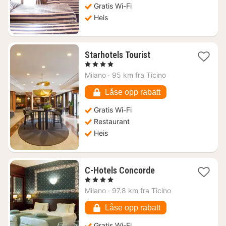
Gratis Wi-Fi
Heis
1
Starhotels Tourist
natt
, 4 Stjerner
fra
Milano
·
95 km fra Ticino
799
kr.
Låse opp rabatt
Gratis Wi-Fi
Restaurant
Heis
1
C-Hotels Concorde
natt
, 4 Stjerner
fra
Milano
·
97.8 km fra Ticino
721
kr.
Låse opp rabatt
Gratis Wi-Fi