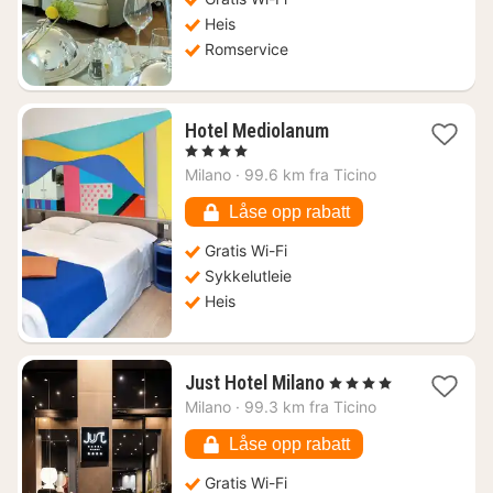
Heis
Romservice
1
Hotel Mediolanum
natt
, 4 Stjerner
fra
Milano
·
99.6 km fra Ticino
1018
kr.
Låse opp rabatt
Gratis Wi-Fi
Sykkelutleie
Heis
1
Just Hotel Milano
, 4 Stjerner
natt
Milano
·
99.3 km fra Ticino
fra
921
Låse opp rabatt
kr.
Gratis Wi-Fi