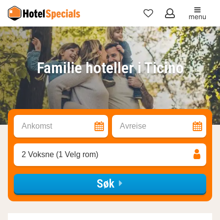
menu
Mine
favoritter
Familie hoteller i Ticino
Ankomst
Avreise
2 Voksne (1 Velg rom)
Søk