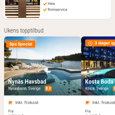
Heis
Romservice
Ukens topptilbud
3 dager ig
Spa Special
Nynäs Havsbad
Kosta Boda 
Nynäshamn, Sverige
8.8
Kosta, Sverige
Inkl. frokost
Inkl. frokos
Fra
Fra