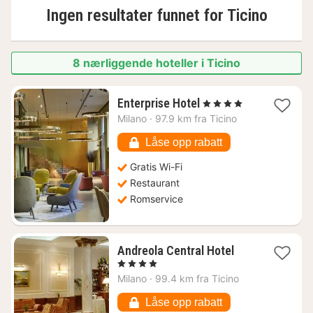
Ingen resultater funnet for
Ticino
8 nærliggende hoteller i Ticino
1
Enterprise Hotel
, 4 Stjerner
natt
Milano
·
97.9 km fra Ticino
fra
1069
Låse opp rabatt
kr.
Gratis Wi-Fi
Restaurant
Romservice
1
Andreola Central Hotel
natt
, 4 Stjerner
fra
Milano
·
99.4 km fra Ticino
953
kr.
Låse opp rabatt