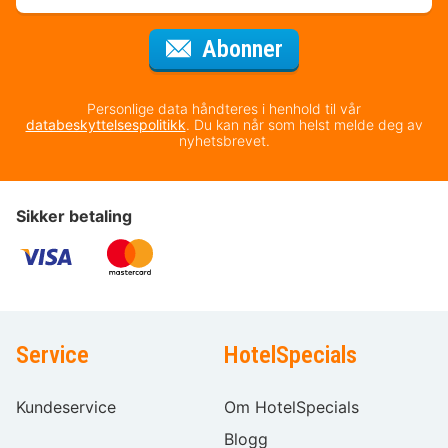
for nyhetsbrevet
Abonner
Personlige data håndteres i henhold til vår
databeskyttelsespolitikk
. Du kan når som helst melde deg av
nyhetsbrevet.
Sikker betaling
Service
HotelSpecials
Kundeservice
Om HotelSpecials
Blogg