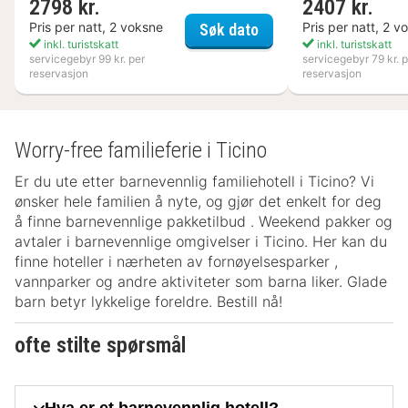
2798 kr.
2407 kr.
Nynäs Havsbad
Pris per natt, 2 voksne
Pris per natt, 2 v
Søk dato
inkl. turistskatt
inkl. turistskatt
servicegebyr 99 kr. per
servicegebyr 79 kr. p
reservasjon
reservasjon
Worry-free familieferie i Ticino
Er du ute etter barnevennlig familiehotell i Ticino? Vi
ønsker hele familien å nyte, og gjør det enkelt for deg
å finne barnevennlige pakketilbud . Weekend pakker og
avtaler i barnevennlige omgivelser i Ticino. Her kan du
finne hoteller i nærheten av fornøyelsesparker ,
vannparker og andre aktiviteter som barna liker. Glade
barn betyr lykkelige foreldre. Bestill nå!
ofte stilte spørsmål