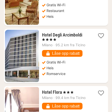
Gratis Wi-Fi
Restaurant
Heis
1
Hotel Degli Arcimboldi
natt
, 4 Stjerner
fra
Milano
·
95.2 km fra Ticino
489
kr.
Låse opp rabatt
Gratis Wi-Fi
Heis
Romservice
1
Hotel Flora
, 3 Stjerner
natt
Milano
·
99.4 km fra Ticino
fra
1018
Låse opp rabatt
kr.