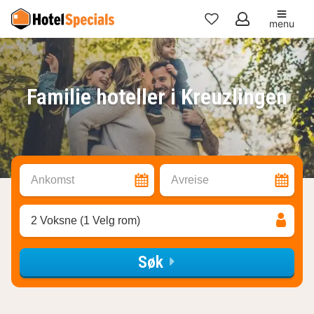
menu
Mine
favoritter
Familie hoteller i Kreuzlingen
Ankomst
Avreise
2 Voksne (1 Velg rom)
Søk