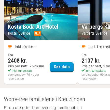
Kosta Boda Art Hotel
Varbergs Ku
Kosta, Sverige
8.7
Varberg, Sverige
Inkl. frokost
Inkl. frokos
Fra
Fra
2408 kr.
2107 kr.
Kosta Boda Art Hotel
Pris per natt, 2 voksne
Pris per natt, 2 v
Søk dato
inkl. turistskatt
inkl. turistskatt
servicegebyr 79 kr. per
servicegebyr 99 kr. p
reservasjon
reservasjon
Worry-free familieferie i Kreuzlingen
Er du ute etter barnevennlig familiehotell i