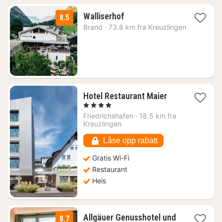
1
Walliserhof
8.5
natt
Brand
·
73.8 km fra Kreuzlingen
fra
1948
kr.
1
Hotel Restaurant Maier
natt
, 4 Stjerner
fra
Friedrichshafen
·
18.5 km fra
1088
Kreuzlingen
kr.
Låse opp rabatt
Gratis Wi-Fi
Restaurant
Heis
Allgäuer Genusshotel und
8.7