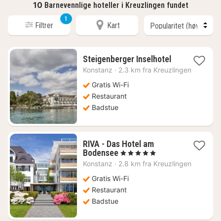
10
Barnevennlige hoteller i Kreuzlingen fundet
1
Filtrer
Kart
1
Steigenberger Inselhotel
natt
Konstanz
·
2.3 km fra Kreuzlingen
fra
3537
Gratis Wi-Fi
kr.
Restaurant
Badstue
RIVA - Das Hotel am
1
Bodensee
, 5 Stjerner
natt
Konstanz
·
2.8 km fra Kreuzlingen
fra
5488
Gratis Wi-Fi
kr.
Restaurant
Badstue