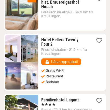
hist. Brauereigasthof
1
Hirsch
natt
Leutkirch im Allgäu
·
66.9 km fra
fra
Kreuzlingen
1045
kr.
Hotel Hellers Twenty
1
Four 2
natt
Friedrichshafen
·
21.9 km fra
fra
Kreuzlingen
900
kr.
Låse opp rabatt
Gratis Wi-Fi
Restaurant
Badstue
1
Familienhotel Lagant
natt
, 4 Stjerner
fra
Brand
·
73.3 km fra Kreuzlingen