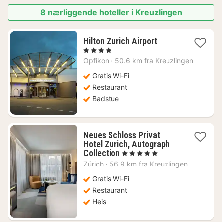
8 nærliggende hoteller i Kreuzlingen
1
Hilton Zurich Airport
natt
, 4 Stjerner
fra
Opfikon
·
50.6 km fra Kreuzlingen
1437
kr.
Gratis Wi-Fi
Restaurant
Badstue
Neues Schloss Privat
Hotel Zurich, Autograph
1
Collection
, 5 Stjerner
natt
Zürich
·
56.9 km fra Kreuzlingen
fra
4618
Gratis Wi-Fi
kr.
Restaurant
Heis