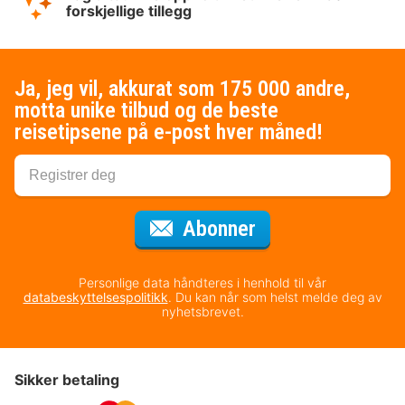
forskjellige tillegg
Ja, jeg vil, akkurat som 175 000 andre,
motta unike tilbud og de beste
reisetipsene på e-post hver måned!
for nyhetsbrevet
Abonner
Personlige data håndteres i henhold til vår
databeskyttelsespolitikk
. Du kan når som helst melde deg av
nyhetsbrevet.
Sikker betaling