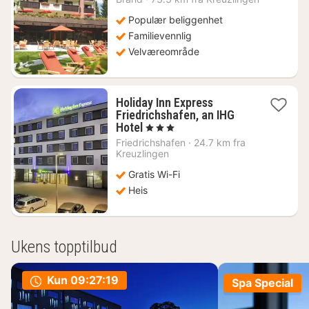
4983
kr.
Populær beliggenhet
Familievennlig
Velværeområde
Holiday Inn Express
Friedrichshafen, an IHG
1
Hotel
, 3 Stjerner
natt
Friedrichshafen
·
24.7 km fra
fra
Kreuzlingen
1012
Gratis Wi-Fi
kr.
Heis
Ukens topptilbud
Kun
09:27:18
Spa Special