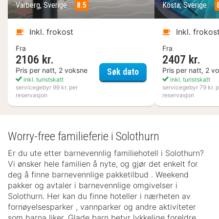
Varberg, Sverige
8.5
Kosta, Sverige
Inkl. frokost
Inkl. frokos
Fra
Fra
2106 kr.
2407 kr.
Varbergs Kusthotell
Pris per natt, 2 voksne
Pris per natt, 2 v
Søk dato
inkl. turistskatt
inkl. turistskatt
servicegebyr 99 kr. per
servicegebyr 79 kr. p
reservasjon
reservasjon
Worry-free familieferie i Solothurn
Er du ute etter barnevennlig familiehotell i Solothurn?
Vi ønsker hele familien å nyte, og gjør det enkelt for
deg å finne barnevennlige pakketilbud . Weekend
pakker og avtaler i barnevennlige omgivelser i
Solothurn. Her kan du finne hoteller i nærheten av
fornøyelsesparker , vannparker og andre aktiviteter
som barna liker. Glade barn betyr lykkelige foreldre.