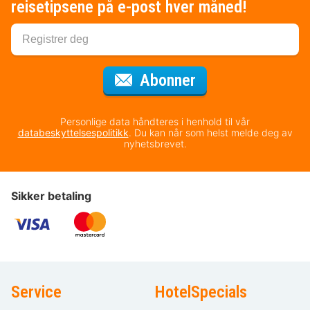
reisetipsene på e-post hver måned!
for nyhetsbrevet
Abonner
Personlige data håndteres i henhold til vår
databeskyttelsespolitikk
. Du kan når som helst melde deg av
nyhetsbrevet.
Sikker betaling
Service
HotelSpecials