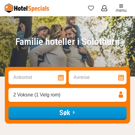
menu
Mine
favoritter
Familie hoteller i Solothurn
Ankomst
Avreise
2 Voksne (1 Velg rom)
Søk