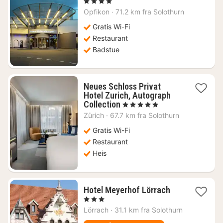
natt
, 4 Stjerner
fra
Opfikon
·
71.2 km fra Solothurn
1434
kr.
Gratis Wi-Fi
Restaurant
Badstue
Neues Schloss Privat
Hotel Zurich, Autograph
1
Collection
, 5 Stjerner
natt
Zürich
·
67.7 km fra Solothurn
fra
4608
Gratis Wi-Fi
kr.
Restaurant
Heis
1
Hotel Meyerhof Lörrach
natt
, 3 Stjerner
fra
Lörrach
·
31.1 km fra Solothurn
889