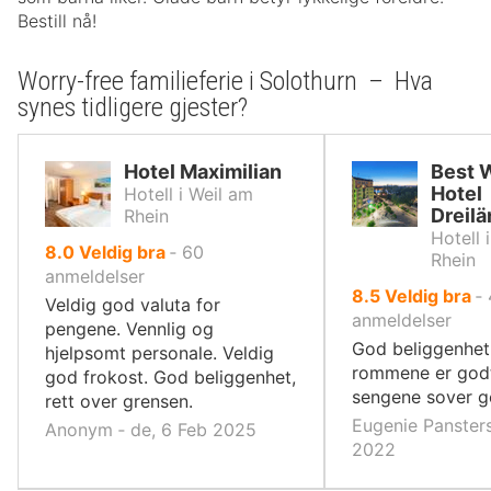
Bestill nå!
Worry-free familieferie i Solothurn – Hva
synes tidligere gjester?
Hotel Maximilian
Best 
Hotel
Hotell i Weil am
Dreil
Rhein
Hotell 
av
8.0
Veldig bra
‐
60
Rhein
10,
anmeldelser
av
8.5
Veldig bra
‐
Veldig god valuta for
10,
anmeldelser
pengene. Vennlig og
God beliggenhet 
hjelpsomt personale. Veldig
rommene er godt
god frokost. God beliggenhet,
sengene sover g
rett over grensen.
Eugenie Pansters
Anonym ‐ de, 6 Feb 2025
2022