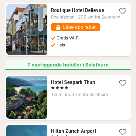
1
Boutique Hotel Bellevue
natt
Rheinfelden
·
27.5 km fra Solothurn
fra
1249
Låse opp rabatt
kr.
Gratis Wi-Fi
Heis
7 nærliggende hoteller i Solothurn
1
Hotel Seepark Thun
natt
, 4 Stjerner
fra
Thun
·
65.3 km fra Solothurn
2291
kr.
1
Hilton Zurich Airport