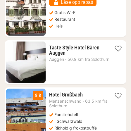
kr.
Låse opp rabatt
Gratis Wi-Fi
Restaurant
Heis
Taste Style Hotel Bären
1
Auggen
natt
Auggen
·
50.9 km fra Solothurn
fra
979
kr.
1
Hotel Großbach
8.8
natt
Menzenschwand
·
63.5 km fra
fra
Solothurn
1419
Familiehotell
kr.
I Schwarzwald
Rikholdig frokostbuffé