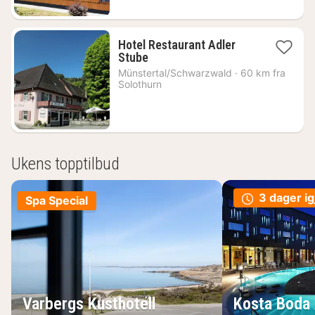
Hotel Restaurant Adler
1
Stube
natt
Münstertal/Schwarzwald
·
60 km fra
fra
Solothurn
1568
kr.
Ukens topptilbud
3 dager ig
Spa Special
Varbergs Kusthotell
Kosta Boda 