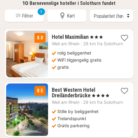
10
Barnevennlige hoteller i Solothurn fundet
1
Filtrer
Kart
1
Hotel Maximilian
, 3 Stjerner
8.0
natt
Weil am Rhein
·
29 km fra Solothurn
fra
1138
rolig beliggenhet
kr.
WiFi tilgjengelig gratis
gratis
Best Western Hotel
8.5
1
Dreiländerbrücke
, 4 Stjerner
natt
Weil am Rhein
·
29 km fra Solothurn
fra
1144
Stille by beliggenhet
kr.
Trelandspunkt
Gratis parkering