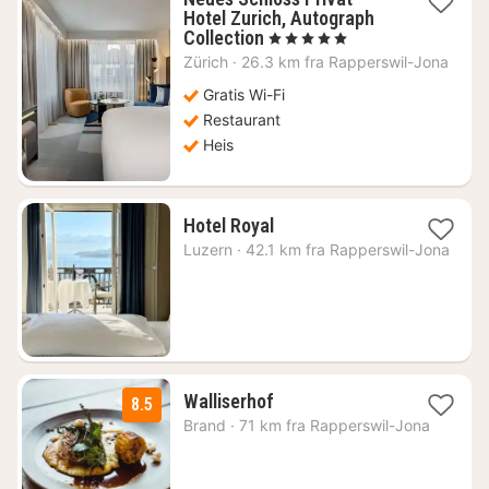
Hotel Zurich, Autograph
1
Collection
, 5 Stjerner
natt
Zürich
·
26.3 km fra Rapperswil-Jona
fra
5024
Gratis Wi-Fi
kr.
Restaurant
Heis
1
Hotel Royal
natt
Luzern
·
42.1 km fra Rapperswil-Jona
fra
3038
kr.
1
Walliserhof
8.5
natt
Brand
·
71 km fra Rapperswil-Jona
fra
1953
kr.