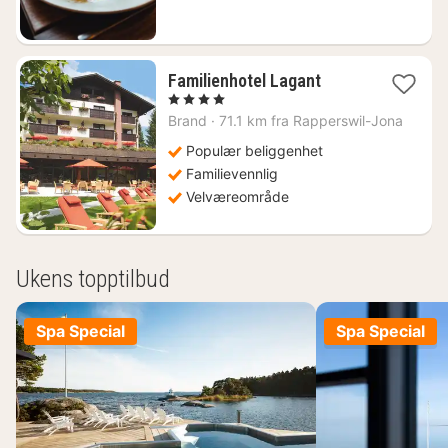
1
Familienhotel Lagant
natt
, 4 Stjerner
fra
Brand
·
71.1 km fra Rapperswil-Jona
4995
kr.
Populær beliggenhet
Familievennlig
Velværeområde
Ukens topptilbud
Spa Special
Spa Special