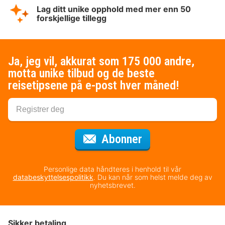
Lag ditt unike opphold med mer enn 50
forskjellige tillegg
Ja, jeg vil, akkurat som 175 000 andre,
motta unike tilbud og de beste
reisetipsene på e-post hver måned!
for nyhetsbrevet
Abonner
Personlige data håndteres i henhold til vår
databeskyttelsespolitikk
. Du kan når som helst melde deg av
nyhetsbrevet.
Sikker betaling