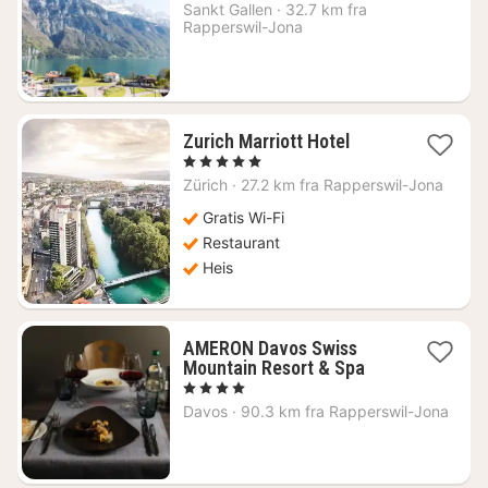
fra
Sankt Gallen
·
32.7 km fra
2839
Rapperswil-Jona
kr.
1
Zurich Marriott Hotel
natt
, 5 Stjerner
fra
Zürich
·
27.2 km fra Rapperswil-Jona
5074
kr.
Gratis Wi-Fi
Restaurant
Heis
AMERON Davos Swiss
1
Mountain Resort & Spa
natt
, 4 Stjerner
fra
Davos
·
90.3 km fra Rapperswil-Jona
1841
kr.