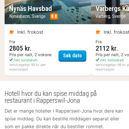
Nynäs Havsbad
Varbergs Ku
Nynäshamn, Sverige
8.8
Varberg, Sverige
Inkl. frokost
Inkl. frokos
Fra
Fra
2805 kr.
2112 kr.
Nynäs Havsbad
Pris per natt, 2 voksne
Pris per natt, 2 v
Søk dato
inkl. turistskatt
inkl. turistskatt
servicegebyr 99 kr. per
servicegebyr 99 kr. p
reservasjon
reservasjon
Hotell hvor du kan spise middag på
restaurant i Rapperswil-Jona
Det er mange hoteller i Rapperswil-Jona hvor dere kan
spise middag. Du kan bestille middagen separat eller
som en pakke direkte når du bestiller rommet.