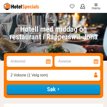
menu
Mine
favoritter
Hotell med middag og
restaurant i Rapperswil-Jona
Ankomst
Avreise
2 Voksne (1 Velg rom)
Søk