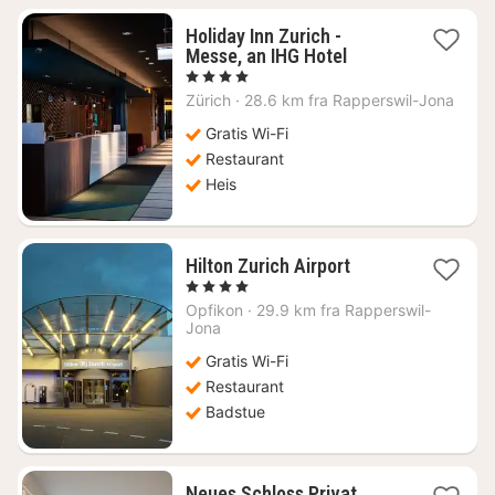
Holiday Inn Zurich -
1
Messe, an IHG Hotel
natt
, 4 Stjerner
fra
Zürich
·
28.6 km fra Rapperswil-Jona
1551
kr.
Gratis Wi-Fi
Restaurant
Heis
1
Hilton Zurich Airport
natt
, 4 Stjerner
fra
Opfikon
·
29.9 km fra Rapperswil-
1443
Jona
kr.
Gratis Wi-Fi
Restaurant
Badstue
Neues Schloss Privat