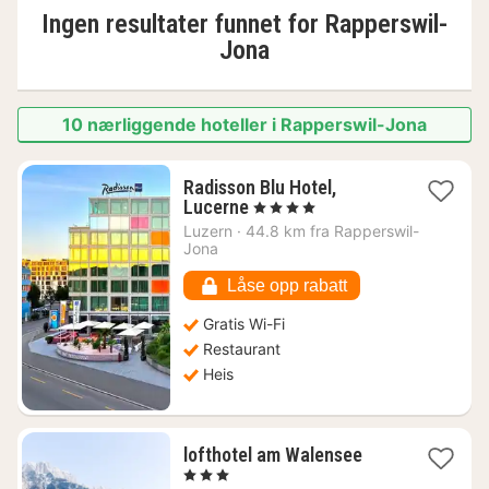
Ingen resultater funnet for
Rapperswil-
Jona
10 nærliggende hoteller i Rapperswil-Jona
Radisson Blu Hotel,
1
Lucerne
, 4 Stjerner
natt
Luzern
·
44.8 km fra Rapperswil-
fra
Jona
2586
kr.
Låse opp rabatt
Gratis Wi-Fi
Restaurant
Heis
1
lofthotel am Walensee
natt
, 3 Stjerner