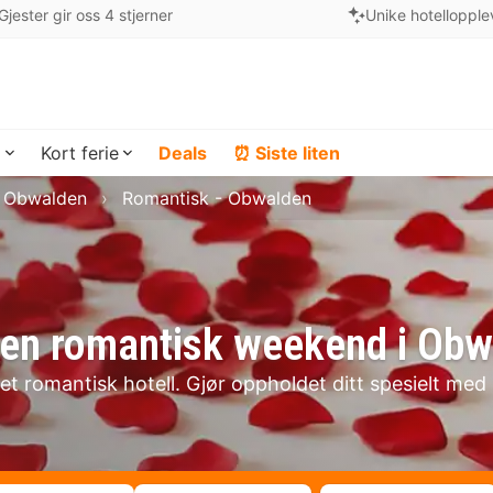
Gjester gir oss 4 stjerner
Unike hotellopple
a
Kort ferie
Deals
⏰ Siste liten
i Obwalden
Romantisk - Obwalden
r en romantisk weekend i Ob
et romantisk hotell. Gjør oppholdet ditt spesielt med