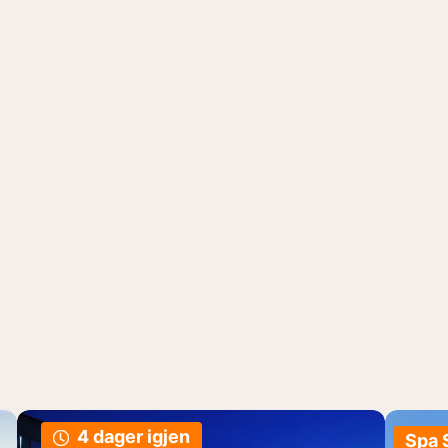
4 dager igjen
Spa 