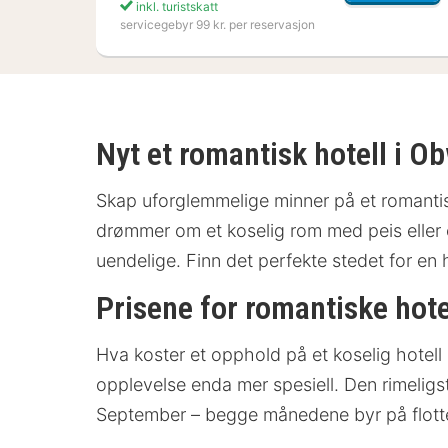
inkl. turistskatt
servicegebyr 99 kr. per reservasjon
Nyt et romantisk hotell i O
Skap uforglemmelige minner på et romantis
drømmer om et koselig rom med peis eller 
uendelige. Finn det perfekte stedet for en
Prisene for romantiske hote
Hva koster et opphold på et koselig hotell i
opplevelse enda mer spesiell. Den rimeligs
September – begge månedene byr på flotte 