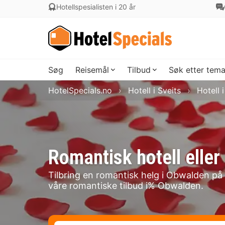
Hotellspesialisten i 20 år
Søg
Reisemål
Tilbud
Søk etter tem
HotelSpecials.no
Hotell i Sveits
Hotell 
Romantisk hotell elle
Tilbring en romantisk helg i Obwalden på 
våre romantiske tilbud i% Obwalden.