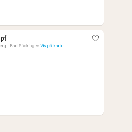
1
opf
natt
erg
›
Bad Säckingen
Vis på kartet
fra
1310
kr.