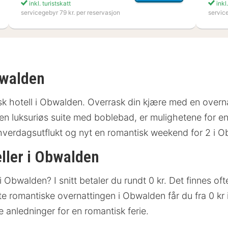
inkl. turistskatt
inkl.
servicegebyr 79 kr. per reservasjon
servic
bwalden
k hotell i Obwalden. Overrask din kjære med en overna
en luksuriøs suite med boblebad, er mulighetene for e
 hverdagsutflukt og nyt en romantisk weekend for 2 i 
ller i Obwalden
 Obwalden? I snitt betaler du rundt 0 kr. Det finnes oft
te romantiske overnattingen i Obwalden får du fra 0 kr 
anledninger for en romantisk ferie.