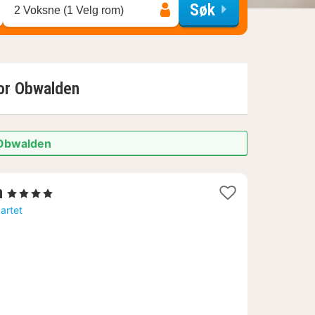
Søk
2 Voksne (1 Velg rom)
for
Obwalden
 Obwalden
1
n
, 4 Stjerner
natt
kartet
fra
2302
kr.