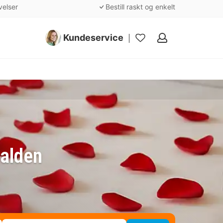
velser
Bestill raskt og enkelt
Kundeservice
Mine
favoritter
walden