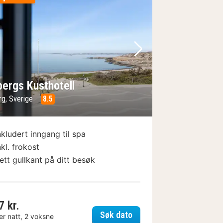
e
rrige bilde
Neste bilde
bergs Kusthotell
rg, Sverige
8.5
nkludert inngang til spa
nkl. frokost
ett gullkant på ditt besøk
7 kr.
t Hotel
Varbergs Kusthotell
Søk dato
er natt, 2 voksne