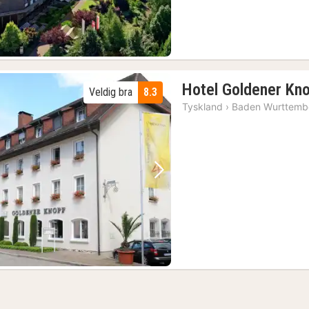
Hotel Goldener Kn
Veldig bra
8.3
Tyskland
›
Baden Wurttemb
Forrige bilde
Neste bilde
1)