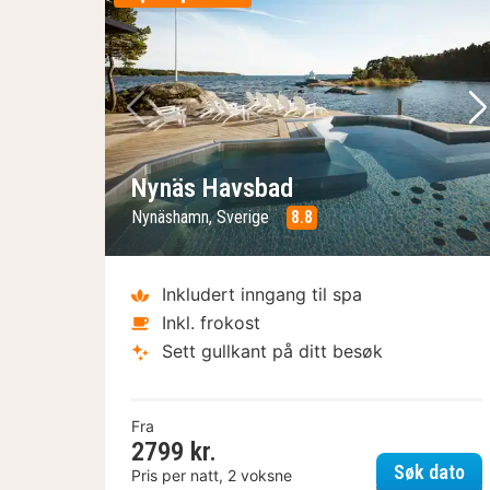
Forrige bilde
Ne
Nynäs Havsbad
Nynäshamn, Sverige
8.8
Inkludert inngang til spa
Inkl. frokost
Sett gullkant på ditt besøk
Fra
2799 kr.
Ny
Søk dato
Pris per natt, 2 voksne