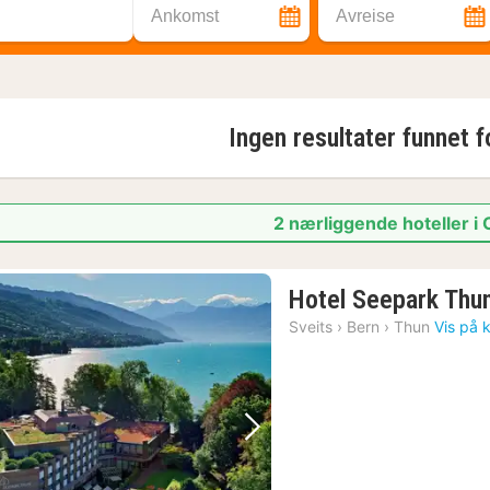
Ankomst
Avreise
Ingen resultater funnet 
2 nærliggende hoteller i
Hotel Seepark Thu
Sveits
›
Bern
›
Thun
Vis på 
Forrige bilde
Neste bilde