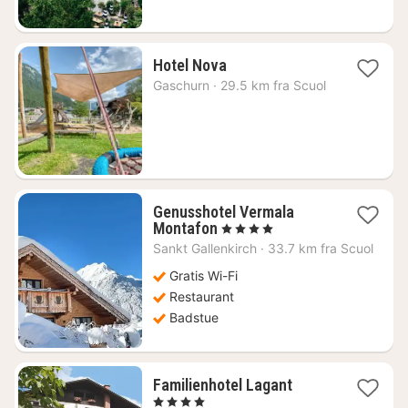
1
Hotel Nova
natt
Gaschurn
·
29.5 km fra Scuol
fra
2039
kr.
Genusshotel Vermala
1
Montafon
, 4 Stjerner
natt
Sankt Gallenkirch
·
33.7 km fra Scuol
fra
2970
Gratis Wi-Fi
kr.
Restaurant
Badstue
1
Familienhotel Lagant
natt
, 4 Stjerner