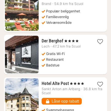
fra
Brand
·
54.9 km fra Scuol
4985
kr.
Populær beliggenhet
Familievennlig
Velværeområde
1
Der Berghof
, 4 Stjerner
natt
Lech
·
47.2 km fra Scuol
fra
2014
Gratis Wi-Fi
kr.
Restaurant
Badstue
1
Hotel Alte Post
, 4 Stjerner
natt
Sankt Anton am Arlberg
·
36.8 km fra
fra
Scuol
1692
kr.
Låse opp rabatt
Svømmebasseng