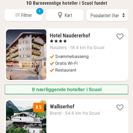
10
Barnevennlige hoteller i Scuol fundet
1
Filtrer
Kart
1
Hotel Naudererhof
natt
, 4 Stjerner
fra
Nauders
·
18.4 km fra Scuol
2647
kr.
Svømmebasseng
Gratis Wi-Fi
Restaurant
9 nærliggende hoteller i Scuol
1
Walliserhof
8.5
natt
Brand
·
54.6 km fra Scuol
fra
1949
kr.