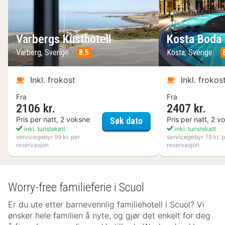
Varbergs Kusthotell
Kosta Boda 
Varberg, Sverige
8.5
Kosta, Sverige
Inkl. frokost
Inkl. frokos
Fra
Fra
2106 kr.
2407 kr.
Varbergs Kusthotell
Pris per natt, 2 voksne
Pris per natt, 2 v
Søk dato
inkl. turistskatt
inkl. turistskatt
servicegebyr 99 kr. per
servicegebyr 79 kr. p
reservasjon
reservasjon
Worry-free familieferie i Scuol
Er du ute etter barnevennlig familiehotell i Scuol? Vi
ønsker hele familien å nyte, og gjør det enkelt for deg