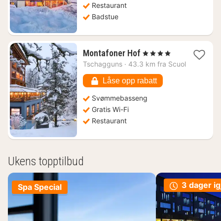
Restaurant
Badstue
1
Montafoner Hof
, 4 Stjerner
natt
Tschagguns
·
43.3 km fra Scuol
fra
3025
Låse opp rabatt
kr.
Svømmebasseng
Gratis Wi-Fi
Restaurant
Ukens topptilbud
3 dager ig
Spa Special