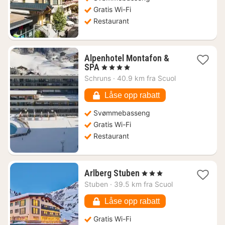
Gratis Wi-Fi
Restaurant
Alpenhotel Montafon &
1
SPA
, 4 Stjerner
natt
Schruns
·
40.9 km fra Scuol
fra
3004
Låse opp rabatt
kr.
Svømmebasseng
Gratis Wi-Fi
Restaurant
1
Arlberg Stuben
, 3 Stjerner
natt
Stuben
·
39.5 km fra Scuol
fra
1266
Låse opp rabatt
kr.
Gratis Wi-Fi