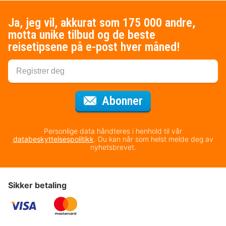
Ja, jeg vil, akkurat som 175 000 andre,
motta unike tilbud og de beste
reisetipsene på e-post hver måned!
for nyhetsbrevet
Abonner
Personlige data håndteres i henhold til vår
databeskyttelsespolitikk
. Du kan når som helst melde deg av
nyhetsbrevet.
Sikker betaling