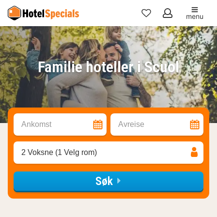
menu
Mine
favoritter
Familie hoteller i Scuol
Ankomst
Avreise
2 Voksne (1 Velg rom)
Søk