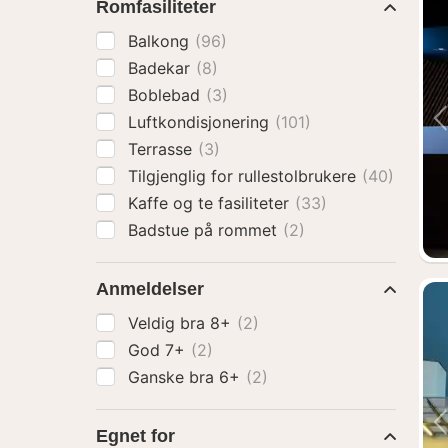
Romfasiliteter
Balkong
(96)
Badekar
(8)
Boblebad
(3)
Luftkondisjonering
(101)
Terrasse
(3)
Tilgjenglig for rullestolbrukere
(40)
Kaffe og te fasiliteter
(33)
Badstue på rommet
(2)
Anmeldelser
Veldig bra 8+
(2)
God 7+
(2)
Ganske bra 6+
(2)
Egnet for