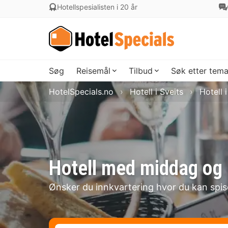
Hotellspesialisten i 20 år
Søg
Reisemål
Tilbud
Søk etter tem
HotelSpecials.no
Hotell i Sveits
Hotell 
Hotell med middag og 
Ønsker du innkvartering hvor du kan spi