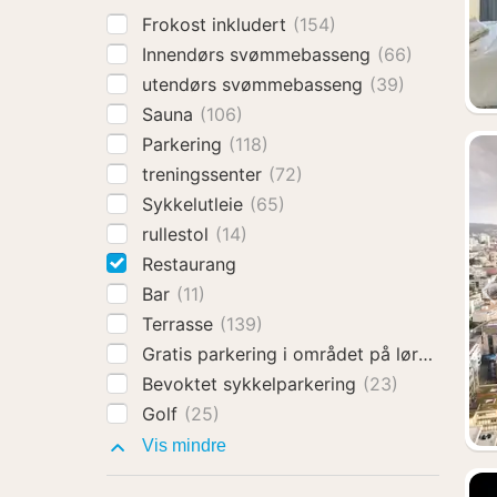
Frokost inkludert
(154)
Innendørs svømmebasseng
(66)
utendørs svømmebasseng
(39)
Sauna
(106)
Parkering
(118)
treningssenter
(72)
Sykkelutleie
(65)
rullestol
(14)
Restaurang
Bar
(11)
Terrasse
(139)
Gratis parkering i området på lørdager o
Bevoktet sykkelparkering
(23)
Golf
(25)
Fasiliteter
Vis mindre