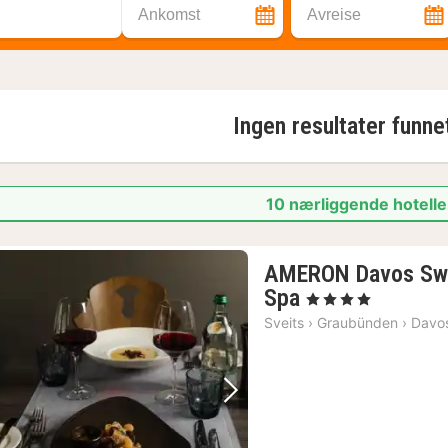
Ankomst
Avreise
Ingen resultater funne
10 nærliggende hotelle
AMERON Davos Swi
1
Spa
, 4 Stjerner
natt
Sveits
›
Graubünden
›
Davo
fra
1824
kr.
Forrige bilde
Neste bilde