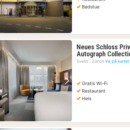
Badstue
Neues Schloss Priv
Autograph Collecti
Sveits
›
Zürich
Vis på kartet
Gratis Wi-Fi
Forrige bilde
Neste bilde
Restaurant
Heis