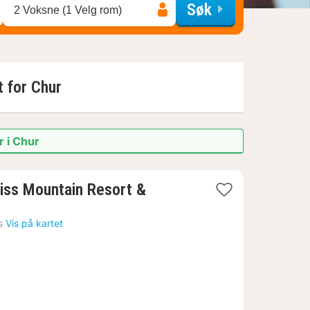
Søk
2 Voksne (1 Velg rom)
t for
Chur
r i Chur
ss Mountain Resort &
s
Vis på kartet