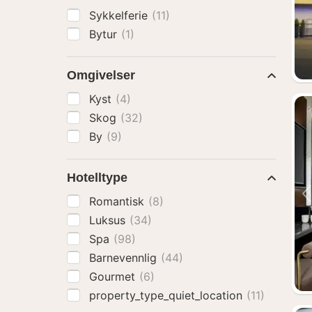
Sykkelferie
(11)
Bytur
(1)
Omgivelser
Kyst
(4)
Skog
(32)
By
(9)
Hotelltype
Romantisk
(8)
Luksus
(34)
Spa
(98)
Barnevennlig
(44)
Gourmet
(6)
property_type_quiet_location
(11)