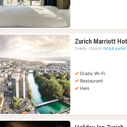
Zurich Marriott Hot
Sveits
›
Zürich
Vis på kartet
Gratis Wi-Fi
Forrige bilde
Neste bilde
Restaurant
Heis
g søndager
(14)