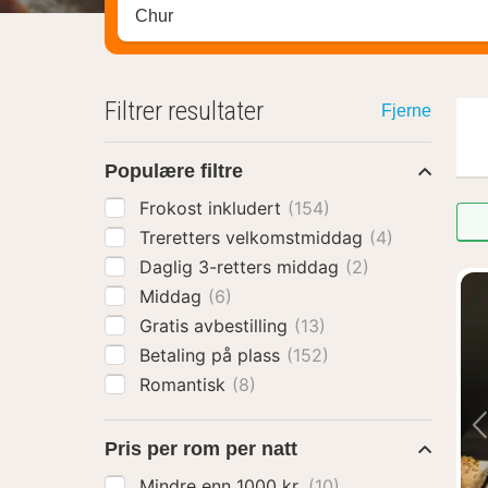
Søk hotell, region eller by
Filtrer resultater
Fjerne
Populære filtre
Frokost inkludert
(154)
Treretters velkomstmiddag
(4)
Daglig 3-retters middag
(2)
Middag
(6)
Gratis avbestilling
(13)
Betaling på plass
(152)
Romantisk
(8)
Pris per rom per natt
Mindre enn 1000 kr.
(10)