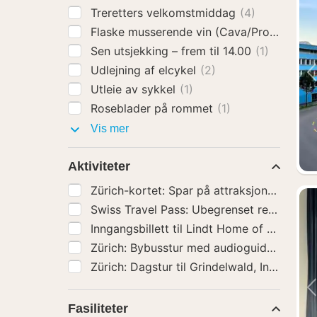
Treretters velkomstmiddag
(4)
Flaske musserende vin (Cava/Prosecco)
(
Sen utsjekking – frem til 14.00
(1)
Udlejning af elcykel
(2)
Utleie av sykkel
(1)
Roseblader på rommet
(1)
Hotelltillegg
Vis mer
Aktiviteter
Zürich: Bybusstu
Fasiliteter