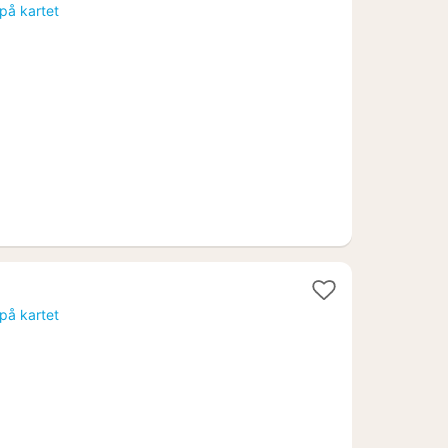
natt
 på kartet
fra
2575
kr.
 på kartet