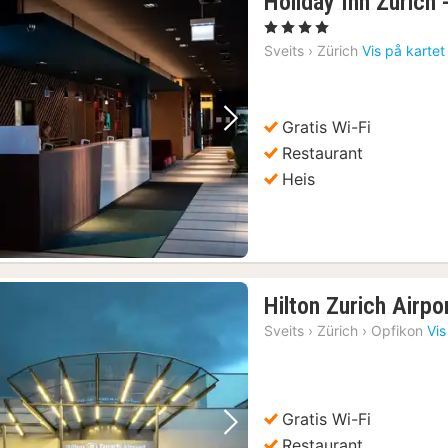
Holiday Inn Zurich
, 4 Stjerner
Sveits
›
Zürich
Vis på kartet
Gratis Wi-Fi
Forrige bilde
Neste bilde
Restaurant
Heis
Hilton Zurich Airpo
Sveits
›
Zürich
›
Opfikon
Vis
Gratis Wi-Fi
Forrige bilde
Neste bilde
Restaurant