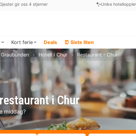
Gjester gir oss 4 stjerner
Unike hotellopple
a
Kort ferie
Deals
⏰ Siste liten
i Graubünden
Hotell i Chur
Restaurant - Chur
restaurant i Chur
se middag?