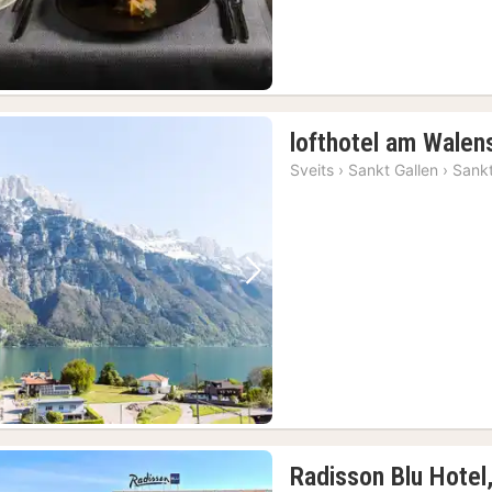
lofthotel am Walen
Sveits
›
Sankt Gallen
›
Sankt
Forrige bilde
Neste bilde
Radisson Blu Hotel