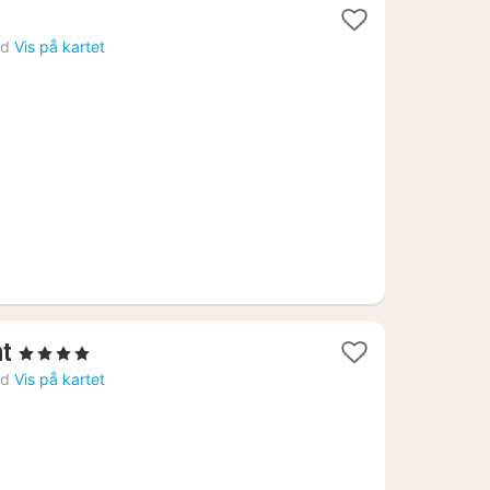
nd
Vis på kartet
1
nt
, 4 Stjerner
natt
nd
Vis på kartet
fra
4984
kr.