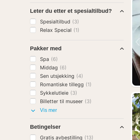
Leter du etter et spesialtilbud?
Spesialtilbud
(3)
Relax Special
(1)
Pakker med
Spa
(6)
Middag
(6)
Sen utsjekking
(4)
Romantiske tillegg
(1)
Sykkelutleie
(3)
Billetter til museer
(3)
Pakker
Vis mer
med
Betingelser
Gratis avbestilling
(13)