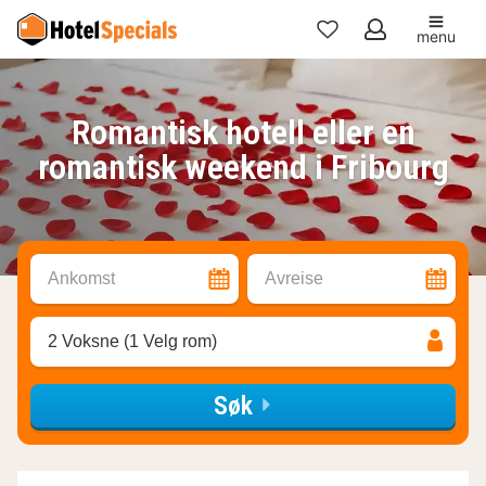
menu
Mine
favoritter
Romantisk hotell eller en
romantisk weekend i Fribourg
Ankomst
Avreise
2 Voksne (1 Velg rom)
Søk