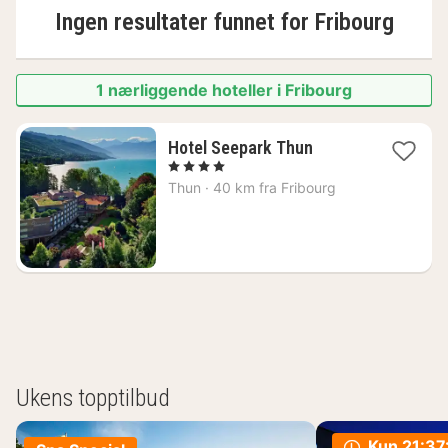
Ingen resultater funnet for
Fribourg
1 nærliggende hoteller i Fribourg
1
Hotel Seepark Thun
natt
, 4 Stjerner
fra
Thun
·
40 km fra Fribourg
2296
kr.
Ukens topptilbud
Kun
21:37