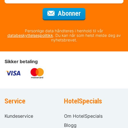
for nyhetsbrevet
Abonner
Personlige data håndteres i henhold til vår
databeskyttelsespolitikk
. Du kan når som helst melde deg av
nyhetsbrevet.
Sikker betaling
Service
HotelSpecials
Kundeservice
Om HotelSpecials
Blogg