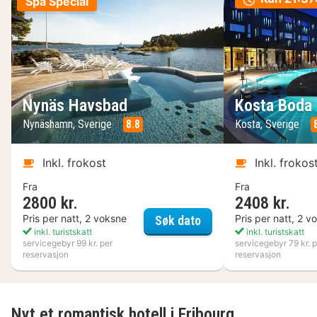
Spa Special
Nynäs Havsbad
Kosta Boda 
Nynäshamn, Sverige
8.8
Kosta, Sverige
Inkl. frokost
Inkl. frokos
Fra
Fra
2800 kr.
2408 kr.
Nynäs Havsbad
Pris per natt, 2 voksne
Pris per natt, 2 v
Søk dato
inkl. turistskatt
inkl. turistskatt
servicegebyr 99 kr. per
servicegebyr 79 kr. p
reservasjon
reservasjon
Nyt et romantisk hotell i Fribourg