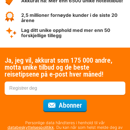
Akkurat nå: Mer enn 6500 unike hotelltilbud!
2,5 millioner fornøyde kunder i de siste 20
årene
Lag ditt unike opphold med mer enn 50
forskjellige tillegg
Ja, jeg vil, akkurat som 175 000 andre,
motta unike tilbud og de beste
reisetipsene på e-post hver måned!
for nyhetsbrevet
Abonner
Personlige data håndteres i henhold til vår
databeskyttelsespolitikk
. Du kan når som helst melde deg av