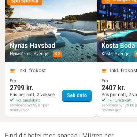
Spa Special
Nynäs Havsbad
Kosta Boda 
Nynäshamn, Sverige
8.8
Kosta, Sverige
Inkl. frokost
Inkl. frokos
Fra
Fra
2799 kr.
2407 kr.
Nynäs Havsbad
Pris per natt, 2 voksne
Pris per natt, 2 v
Søk dato
inkl. turistskatt
inkl. turistskatt
servicegebyr 99 kr. per
servicegebyr 79 kr. p
reservasjon
reservasjon
Find dit hotel med spabad i Mürren her