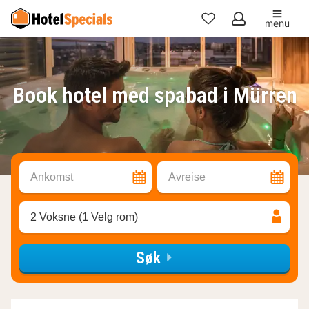
menu
Mine
favoritter
Book hotel med spabad i Mürren
Ankomst
Avreise
2 Voksne (1 Velg rom)
Søk