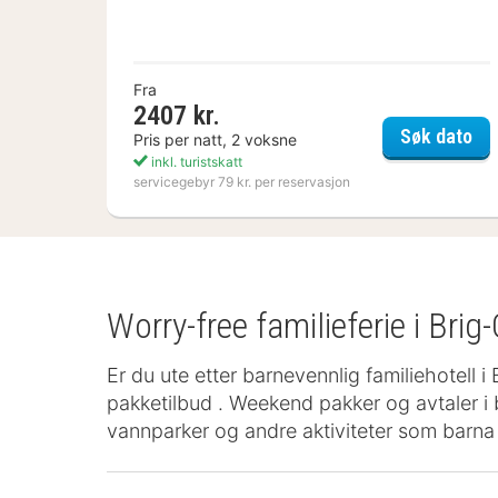
Fra
2407 kr.
Kos
Søk dato
Pris per natt, 2 voksne
inkl. turistskatt
servicegebyr 79 kr. per reservasjon
Worry-free familieferie i Brig-
Er du ute etter barnevennlig familiehotell i
pakketilbud . Weekend pakker og avtaler i b
vannparker og andre aktiviteter som barna li