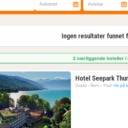
Ankomst
Avreise
Ingen resultater funnet 
2 nærliggende hoteller i 
Hotel Seepark Thu
Sveits
›
Bern
›
Thun
Vis på 
Forrige bilde
Neste bilde