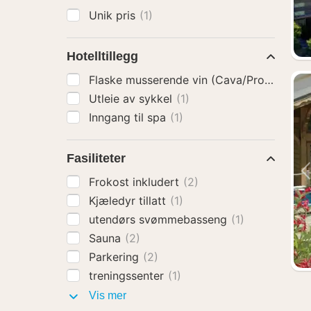
Unik pris
(1)
Hotelltillegg
Flaske musserende vin (Cava/Prosecco)
(
Utleie av sykkel
(1)
Inngang til spa
(1)
Fasiliteter
Frokost inkludert
(2)
Kjæledyr tillatt
(1)
utendørs svømmebasseng
(1)
Sauna
(2)
Parkering
(2)
treningssenter
(1)
Fasiliteter
Vis mer