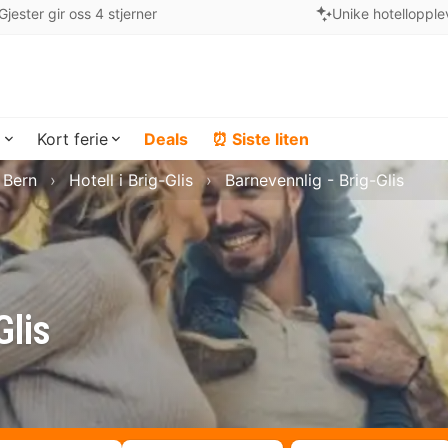
Gjester gir oss 4 stjerner
Unike hotellopple
a
Kort ferie
Deals
⏰ Siste liten
i Bern
Hotell i Brig-Glis
Barnevennlig - Brig-Glis
Glis