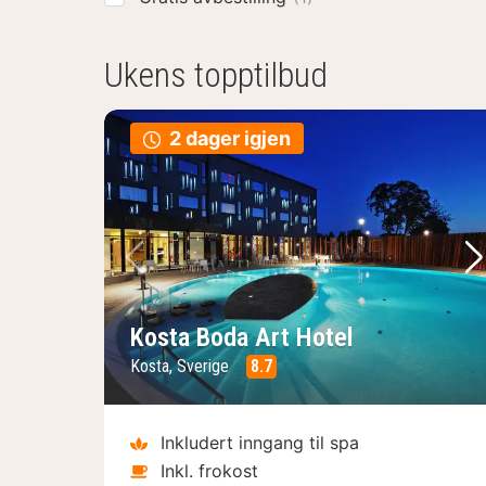
Ukens topptilbud
2 dager igjen
Forrige bilde
Ne
Kosta Boda Art Hotel
Kosta, Sverige
8.7
Inkludert inngang til spa
Inkl. frokost