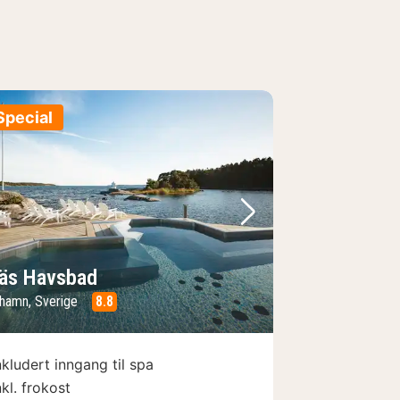
Special
e
rrige bilde
Neste bilde
äs Havsbad
hamn, Sverige
8.8
nkludert inngang til spa
nkl. frokost