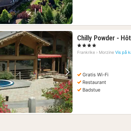
1)
Chilly Powder - Hôt
, 4 Stjerner
Frankrike
›
Morzine
Vis på k
Gratis Wi-Fi
Forrige bilde
Neste bilde
Restaurant
Badstue