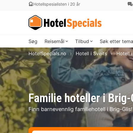
Hotellspesialisten i 20 år
Søg
Reisemål
Tilbud
Søk etter tem
HotelSpecials.no
Hotell i Sveits
Hotell 
Familie hoteller i Brig-
Finn barnevennlig familiehotell i Brig-Glis!