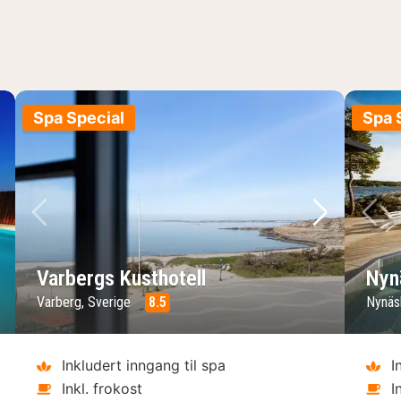
Spa Special
Spa 
ste bilde
Forrige bilde
Neste bild
Fo
Varbergs Kusthotell
Nyn
Varberg, Sverige
8.5
Nynäs
Inkludert inngang til spa
I
Inkl. frokost
I