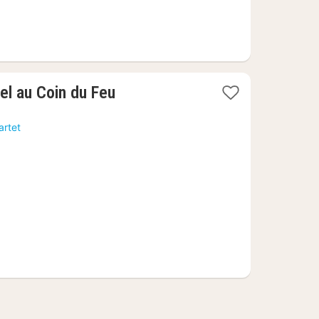
1
el au Coin du Feu
natt
fra
artet
2953
kr.