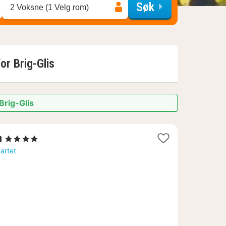
Søk
2 Voksne (1 Velg rom)
for
Brig-Glis
Brig-Glis
1
n
, 4 Stjerner
natt
kartet
fra
2291
kr.