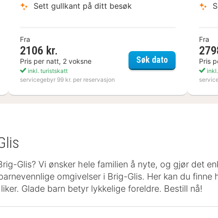
Sett gullkant på ditt besøk
S
Fra
Fra
2106 kr.
279
ta Boda Art Hotel
Varbergs Kust
Søk dato
Pris per natt, 2 voksne
Pris p
inkl. turistskatt
inkl.
servicegebyr 99 kr. per reservasjon
servic
Glis
 Brig-Glis? Vi ønsker hele familien å nyte, og gjør det e
arnevennlige omgivelser i Brig-Glis. Her kan du finne 
ker. Glade barn betyr lykkelige foreldre. Bestill nå!