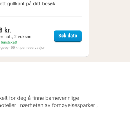
ett gullkant på ditt besøk
8 kr.
hotell
Nynäs Havsbad
Søk dato
er natt, 2 voksne
 turistskatt
egebyr 99 kr. per reservasjon
nkelt for deg å finne barnevennlige
hoteller i nærheten av fornøyelsesparker ,