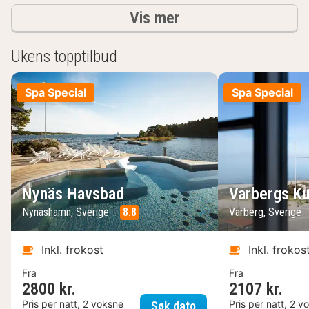
Resultater
Vis mer
Ukens topptilbud
Spa Special
Spa Special
Nynäs Havsbad
Varbergs Ku
Nynäshamn, Sverige
8.8
Varberg, Sverige
Inkl. frokost
Inkl. frokos
Fra
Fra
2800 kr.
2107 kr.
Nynäs Havsbad
Pris per natt, 2 voksne
Pris per natt, 2 v
Søk dato