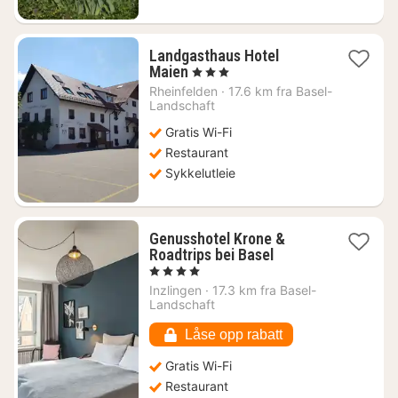
Landgasthaus Hotel
1
Maien
, 3 Stjerner
natt
Rheinfelden
·
17.6 km fra Basel-
fra
Landschaft
1010
Gratis Wi-Fi
kr.
Restaurant
Sykkelutleie
Genusshotel Krone &
1
Roadtrips bei Basel
natt
, 4 Stjerner
fra
Inzlingen
·
17.3 km fra Basel-
1089
Landschaft
kr.
Låse opp rabatt
Gratis Wi-Fi
Restaurant