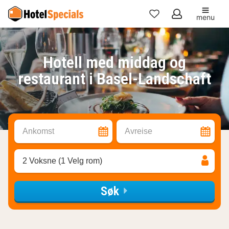
menu
Mine
favoritter
Hotell med middag og
restaurant i Basel-Landschaft
Ankomst
Avreise
2 Voksne (1 Velg rom)
Søk