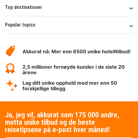
Top destinationer
Popular topics
Om
Hotelspecials
Akkurat nå: Mer enn 6500 unike hotelltilbud!
2,5 millioner fornøyde kunder i de siste 20
årene
Lag ditt unike opphold med mer enn 50
forskjellige tillegg
Ja, jeg vil, akkurat som 175 000 andre,
motta unike tilbud og de beste
reisetipsene på e-post hver måned!