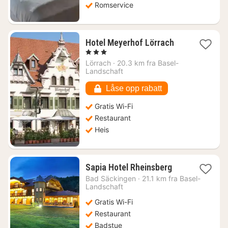
Romservice
1
Hotel Meyerhof Lörrach
natt
, 3 Stjerner
fra
Lörrach
·
20.3 km fra Basel-
888
Landschaft
kr.
Låse opp rabatt
Gratis Wi-Fi
Restaurant
Heis
1
Sapia Hotel Rheinsberg
natt
Bad Säckingen
·
21.1 km fra Basel-
fra
Landschaft
1608
Gratis Wi-Fi
kr.
Restaurant
Badstue