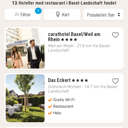
13
Hoteller med restaurant i Basel-Landschaft fundet
1
Filtrer
Kart
carathotel Basel/Weil am
1
Rhein
, 4 Stjerner
natt
Weil am Rhein
·
21.6 km fra Basel-
fra
Landschaft
993
kr.
1
Das Eckert
, 4 Stjerner
natt
Grenzach-Wyhlen
·
14.7 km fra Basel-
fra
Landschaft
1116
Gratis Wi-Fi
kr.
Restaurant
Heis