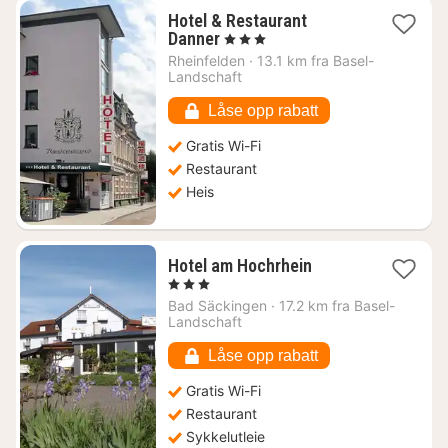
Hotel & Restaurant
1
Danner
, 3 Stjerner
natt
Rheinfelden
·
13.1 km fra Basel-
fra
Landschaft
1429
kr.
Låse opp rabatt
Gratis Wi-Fi
Restaurant
Heis
1
Hotel am Hochrhein
natt
, 3 Stjerner
fra
Bad Säckingen
·
17.2 km fra Basel-
999
Landschaft
kr.
Låse opp rabatt
Gratis Wi-Fi
Restaurant
Sykkelutleie