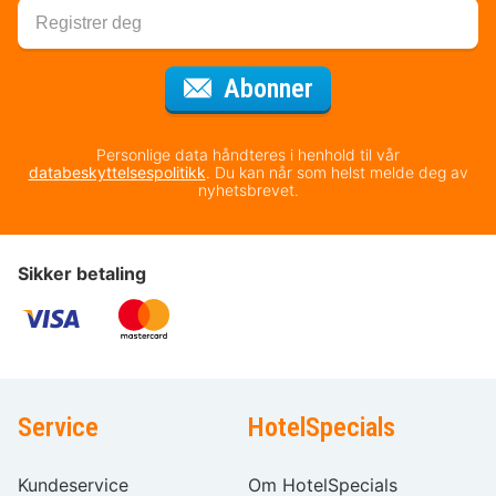
for nyhetsbrevet
Abonner
Personlige data håndteres i henhold til vår
databeskyttelsespolitikk
. Du kan når som helst melde deg av
nyhetsbrevet.
Sikker betaling
Service
HotelSpecials
Kundeservice
Om HotelSpecials