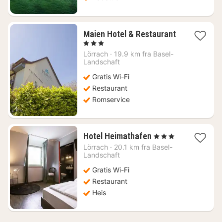
Maien Hotel & Restaurant
1
, 3 Stjerner
natt
Lörrach
·
19.9 km fra Basel-
fra
Landschaft
1227
Gratis Wi-Fi
kr.
Restaurant
Romservice
1
Hotel Heimathafen
, 3 Stjerner
natt
Lörrach
·
20.1 km fra Basel-
fra
Landschaft
831
Gratis Wi-Fi
kr.
Restaurant
Heis