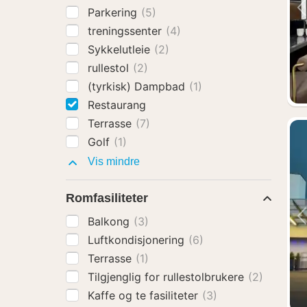
Parkering
(5)
treningssenter
(4)
Sykkelutleie
(2)
rullestol
(2)
(tyrkisk) Dampbad
(1)
Restaurang
Terrasse
(7)
Golf
(1)
Fasiliteter
Vis mindre
Romfasiliteter
Balkong
(3)
Luftkondisjonering
(6)
Terrasse
(1)
Tilgjenglig for rullestolbrukere
(2)
Kaffe og te fasiliteter
(3)