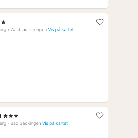
jerner
t
erg
›
Waldshut-Tiengen
Vis på kartet
24
1
n
, 3 Stjerner
natt
erg
›
Bad Säckingen
Vis på kartet
fra
999