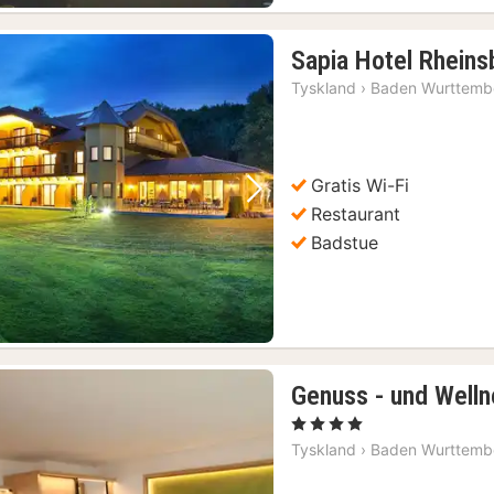
Sapia Hotel Rheins
Tyskland
›
Baden Wurttemb
Gratis Wi-Fi
Forrige bilde
Neste bilde
Restaurant
Badstue
Genuss - und Welln
, 4 Stjerner
Tyskland
›
Baden Wurttemb