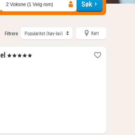
Søk
2 Voksne (1 Velg rom)
Kart
Filtrere
1
el
, 5 Stjerner
natt
fra
5043
kr.