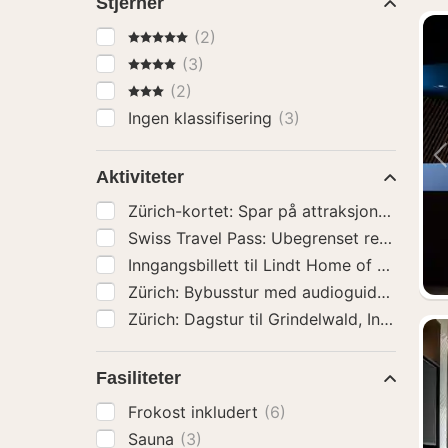
Stjerner
5 Stjerner
(2)
4 Stjerner
(3)
3 Stjerner
(2)
Ingen klassifisering
(3)
Aktiviteter
Zürich: Bybusstu
Fasiliteter
Frokost inkludert
(6)
Sauna
(3)