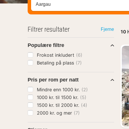
Søk hotell, region eller by
Filtrer resultater
Fjerne
10
Populære filtre
Frokost inkludert
(6)
Betaling på plass
(7)
Pris per rom per natt
Mindre enn 1000 kr.
(2)
1000 kr. til 1500 kr.
(5)
1500 kr. til 2000 kr.
(4)
2000 kr. og mer
(7)