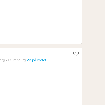
kr.
t
erg
›
Laufenburg
Vis på kartet