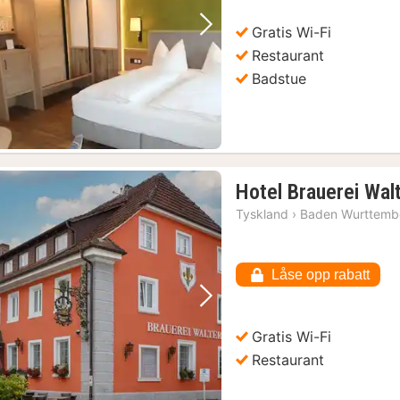
Gratis Wi-Fi
Forrige bilde
Neste bilde
Restaurant
Badstue
Hotel Brauerei Wal
Tyskland
›
Baden Wurttemb
Låse opp rabatt
Forrige bilde
Neste bilde
Gratis Wi-Fi
Restaurant