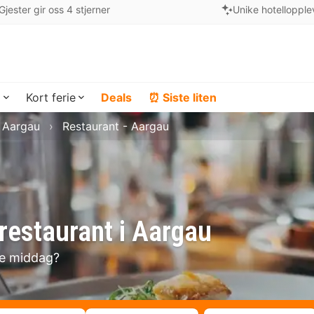
Gjester gir oss 4 stjerner
Unike hotellopple
a
Kort ferie
Deals
⏰ Siste liten
i Aargau
Restaurant - Aargau
restaurant i Aargau
se middag?