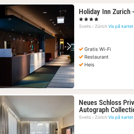
Holiday Inn Zurich
, 4 Stjerner
Sveits
›
Zürich
Vis på kartet
Gratis Wi-Fi
Forrige bilde
Neste bilde
Restaurant
Zürich-kortet: Spar på attraksjoner, transport og bespisning
(3)
Heis
Swiss Travel Pass: Ubegrenset reise med tog, buss og båt
(3)
Inngangsbillett til Lindt Home of Chocolate Museum
(3)
r med audioguide og innsjøcruise
(3)
Zürich: Dagstur til Grindelwald, Interlaken og Lauterbrunnen
(3)
Neues Schloss Priv
Autograph Collecti
Sveits
›
Zürich
Vis på kartet