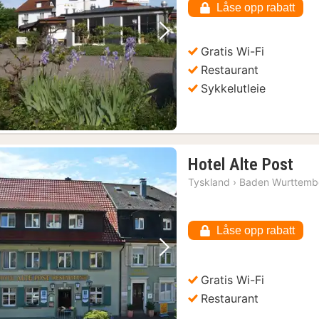
Låse opp rabatt
Forrige bilde
Neste bilde
Gratis Wi-Fi
Restaurant
Sykkelutleie
1
Hotel Alte Post
nat
Tyskland
›
Baden Wurttemb
fra
827
kr.
Låse opp rabatt
Forrige bilde
Neste bilde
Gratis Wi-Fi
Restaurant