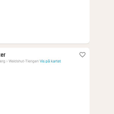
kr.
1
ter
natt
erg
›
Waldshut-Tiengen
Vis på kartet
fra
1219
kr.