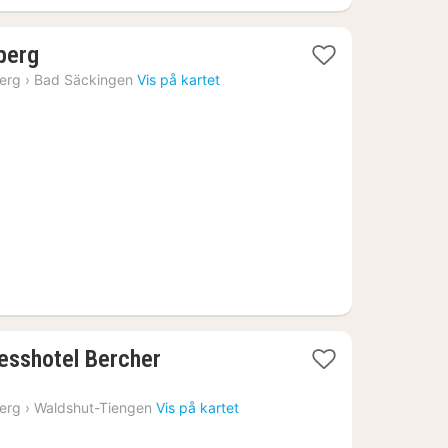
1
berg
natt
erg
›
Bad Säckingen
Vis på kartet
fra
1608
kr.
1
esshotel Bercher
natt
fra
erg
›
Waldshut-Tiengen
Vis på kartet
2056