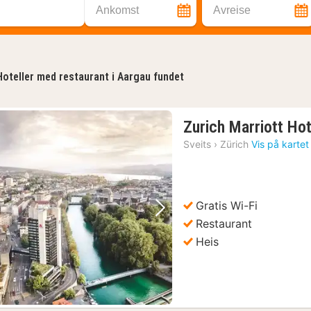
Ankomst
Avreise
Hoteller med restaurant i Aargau fundet
Zurich Marriott Hot
Sveits
›
Zürich
Vis på kartet
Gratis Wi-Fi
Forrige bilde
Neste bilde
Restaurant
Heis