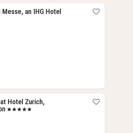
1
 - Messe, an IHG Hotel
natt
fra
1539
kr.
at Hotel Zurich,
1
on
, 5 Stjerner
natt
fra
4608