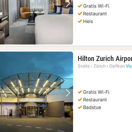
Gratis Wi-Fi
Forrige bilde
Neste bilde
Restaurant
Heis
Hilton Zurich Airpo
Sveits
›
Zürich
›
Opfikon
Vis
Gratis Wi-Fi
Forrige bilde
Neste bilde
Restaurant
Badstue