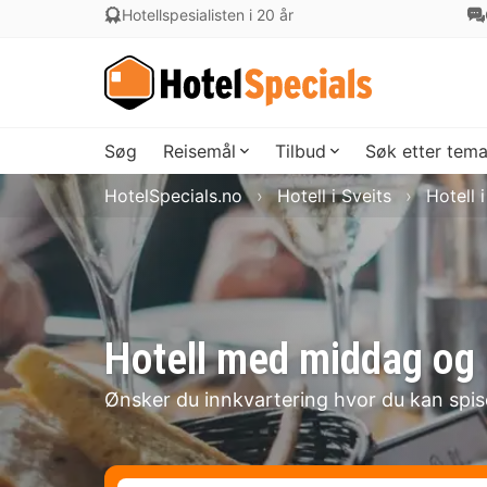
Hotellspesialisten i 20 år
Søg
Reisemål
Tilbud
Søk etter tem
HotelSpecials.no
Hotell i Sveits
Hotell 
Hotell med middag og 
Ønsker du innkvartering hvor du kan spi