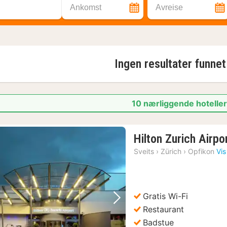
Ankomst
Avreise
Ingen resultater funnet
10 nærliggende hoteller
Hilton Zurich Airpo
Sveits
›
Zürich
›
Opfikon
Vis
Gratis Wi-Fi
Forrige bilde
Neste bilde
Restaurant
Badstue