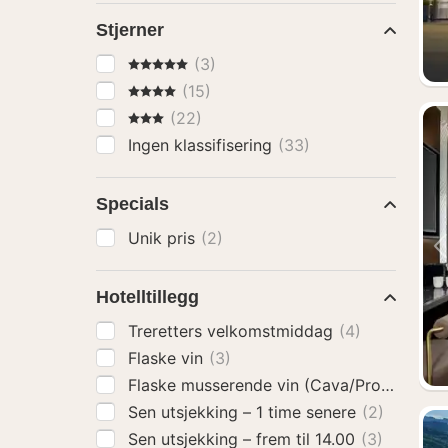
Stjerner
5 Stjerner
(3)
4 Stjerner
(15)
3 Stjerner
(22)
Ingen klassifisering
(33)
Specials
Unik pris
(2)
Hotelltillegg
Treretters velkomstmiddag
(4)
Flaske vin
(3)
Flaske musserende vin (Cava/Prosecco)
(
Sen utsjekking – 1 time senere
(2)
Sen utsjekking – frem til 14.00
(3)