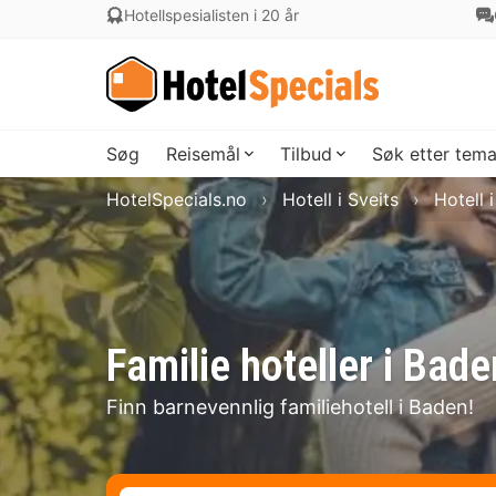
Hotellspesialisten i 20 år
Søg
Reisemål
Tilbud
Søk etter tem
HotelSpecials.no
Hotell i Sveits
Hotell 
Familie hoteller i Bade
Finn barnevennlig familiehotell i Baden!