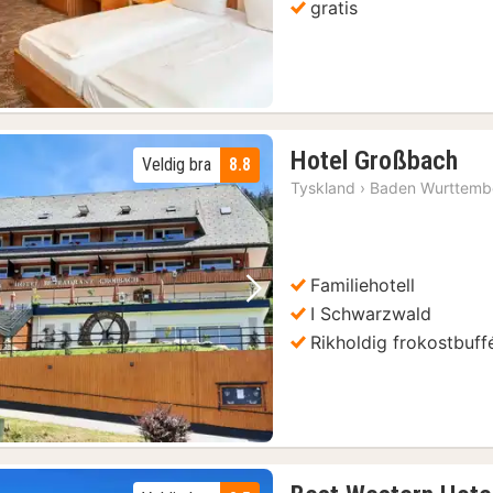
gratis
1
Hotel Großbach
Veldig bra
8.8
nat
Tyskland
›
Baden Wurttemb
fra
14
kr.
Familiehotell
Forrige bilde
Neste bilde
I Schwarzwald
Rikholdig frokostbuff