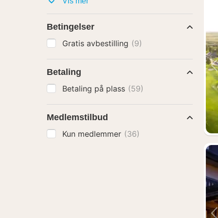
Pakker
Vis mer
med
Betingelser
Gratis avbestilling
(9)
Betaling
Betaling på plass
(59)
Medlemstilbud
Kun medlemmer
(36)