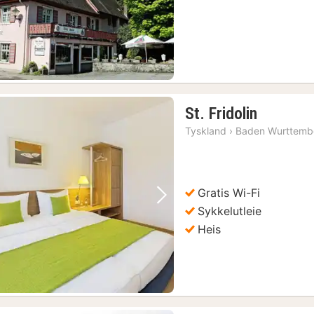
1
St. Fridolin
natt
Tyskland
›
Baden Wurttemb
fra
1162
kr.
Gratis Wi-Fi
Forrige bilde
Neste bilde
Sykkelutleie
Heis