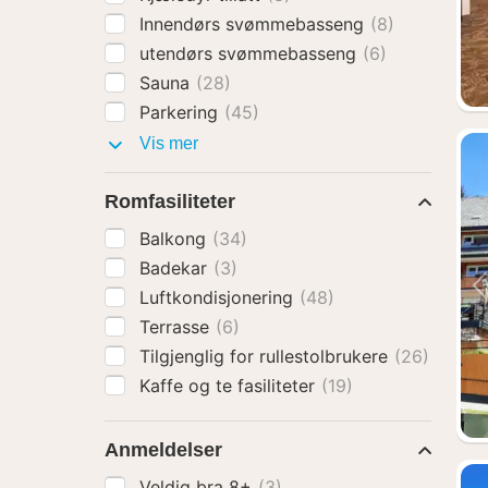
Innendørs svømmebasseng
(8)
utendørs svømmebasseng
(6)
Sauna
(28)
Parkering
(45)
Fasiliteter
Vis mer
Romfasiliteter
Balkong
(34)
Badekar
(3)
Luftkondisjonering
(48)
Terrasse
(6)
Tilgjenglig for rullestolbrukere
(26)
Kaffe og te fasiliteter
(19)
Anmeldelser
Veldig bra 8+
(3)