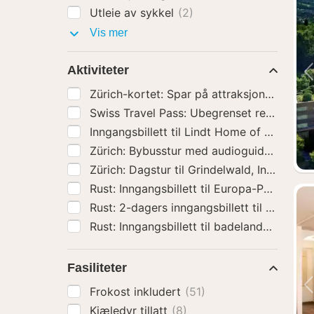
Utleie av sykkel
(2)
Hotelltillegg
Vis mer
Aktiviteter
Zürich: Bybusstu
Rust: Inngangsbillett til Europa-Park
(3)
Rust: 2-dagers inngangsbillett 
Rust: Inngangsbillett til badela
Fasiliteter
Frokost inkludert
(51)
Kjæledyr tillatt
(8)