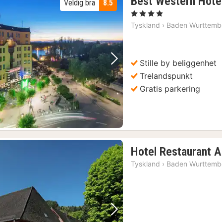
Best Western Hotel
Veldig bra
8.5
, 4 Stjerner
Tyskland
›
Baden Wurttemb
Stille by beliggenhet
Forrige bilde
Neste bilde
Trelandspunkt
Gratis parkering
Hotel Restaurant A
Tyskland
›
Baden Wurttemb
Forrige bilde
Neste bilde