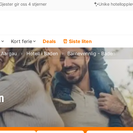
Gjester gir oss 4 stjerner
Unike hotellopple
a
Kort ferie
Deals
⏰ Siste liten
i Aargau
Hotell i Baden
Barnevennlig - Baden
n