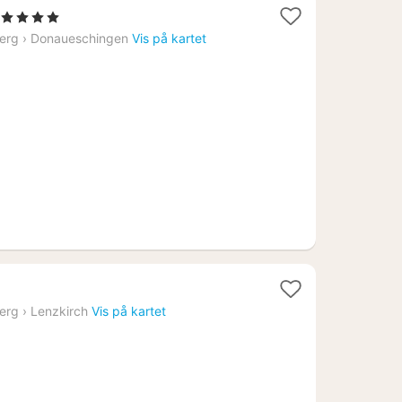
 Stjerner
att
erg
›
Donaueschingen
Vis på kartet
ra
706
.
t
erg
›
Lenzkirch
Vis på kartet
9