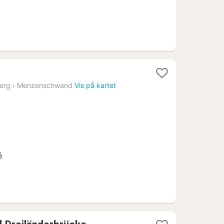
t
erg
›
Menzenschwand
Vis på kartet
19
é