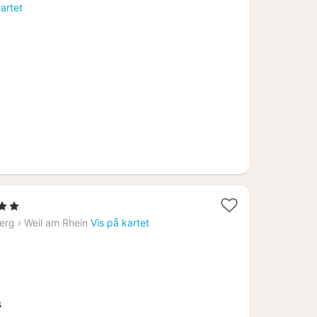
natt
kartet
fra
2291
kr.
Stjerner
tt
erg
›
Weil am Rhein
Vis på kartet
a
259
.
s