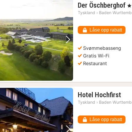
1
Der Öschberghof
, 5
n
Tyskland
›
Baden Wurttemb
f
3
Låse opp rabatt
kr
Forrige bilde
Neste bilde
Svømmebasseng
Gratis Wi-Fi
Restaurant
1
Hotel Hochfirst
nat
Tyskland
›
Baden Wurttemb
fra
161
Låse opp rabatt
kr.