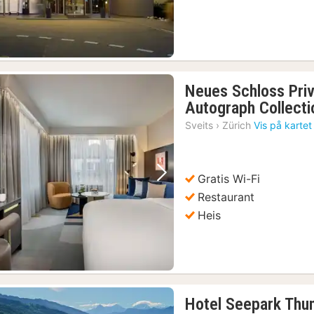
Neues Schloss Priv
Autograph Collecti
Sveits
›
Zürich
Vis på kartet
Gratis Wi-Fi
Forrige bilde
Neste bilde
Restaurant
Heis
5)
Hotel Seepark Thu