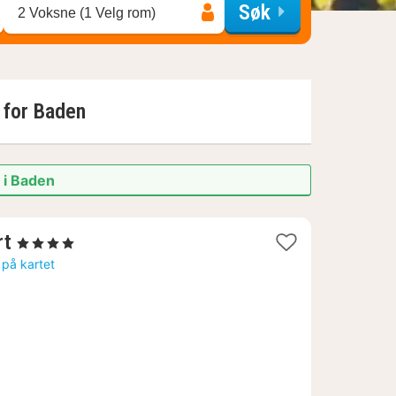
Søk
2 Voksne (1 Velg rom)
 for
Baden
 i Baden
1
rt
, 4 Stjerner
natt
 på kartet
fra
1434
kr.