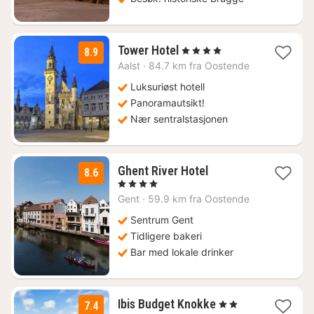
1
Tower Hotel
, 4 Stjerner
8.9
natt
Aalst
·
84.7 km fra Oostende
fra
1100
Luksuriøst hotell
kr.
Panoramautsikt!
Nær sentralstasjonen
1
Ghent River Hotel
8.6
natt
, 4 Stjerner
fra
Gent
·
59.9 km fra Oostende
1419
kr.
Sentrum Gent
Tidligere bakeri
Bar med lokale drinker
1
Ibis Budget Knokke
, 2 Stjerner
7.4