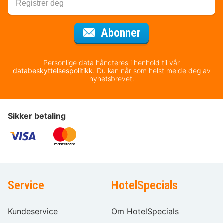
for nyhetsbrevet
Abonner
Personlige data håndteres i henhold til vår
databeskyttelsespolitikk
. Du kan når som helst melde deg av
nyhetsbrevet.
Sikker betaling
Service
HotelSpecials
Kundeservice
Om HotelSpecials