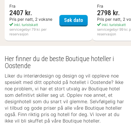
Fra
Fra
2407 kr.
2798 kr.
Kosta Boda Art Hotel
Pris per natt, 2 voksne
Pris per natt, 2 v
Søk dato
inkl. turistskatt
inkl. turistskatt
servicegebyr 79 kr. per
servicegebyr 99 kr. p
reservasjon
reservasjon
Her finner du de beste Boutique hoteller i
Oostende
Liker du interiørdesign og design og vil oppleve noe
spesielt med ditt opphold på hotellet i Oostende? Ikke
noe problem, vi har et stort utvalg av Boutique hotel
som definitivt skiller seg ut. Opplev noe annet, et
designhotell som du snart vil glemme. Selvfølgelig har
vi tilbud og gode priser på alle våre Boutique hoteller
også. Finn riktig pris og hotell for deg. Vi lover at du
ikke vil bli skuffet på våre Boutique hoteller.