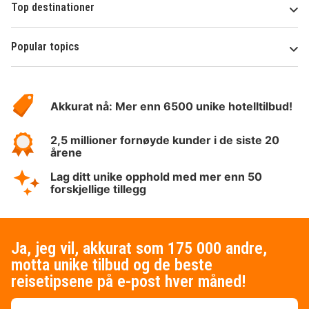
Top destinationer
Popular topics
Om
Hotelspecials
Akkurat nå: Mer enn 6500 unike hotelltilbud!
2,5 millioner fornøyde kunder i de siste 20
årene
Lag ditt unike opphold med mer enn 50
forskjellige tillegg
Ja, jeg vil, akkurat som 175 000 andre,
motta unike tilbud og de beste
reisetipsene på e-post hver måned!