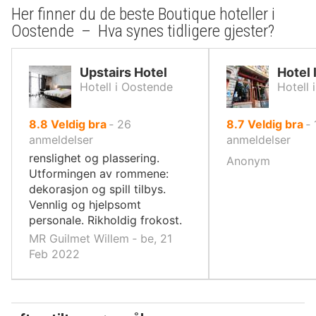
Her finner du de beste Boutique hoteller i
Oostende – Hva synes tidligere gjester?
Upstairs Hotel
Hotel 
Hotell i Oostende
Hotell 
av
av
8.8
Veldig bra
‐
26
8.7
Veldig bra
‐
10,
10,
anmeldelser
anmeldelser
renslighet og plassering.
Anonym
Utformingen av rommene:
dekorasjon og spill tilbys.
Vennlig og hjelpsomt
personale. Rikholdig frokost.
MR Guilmet Willem ‐ be, 21
Feb 2022