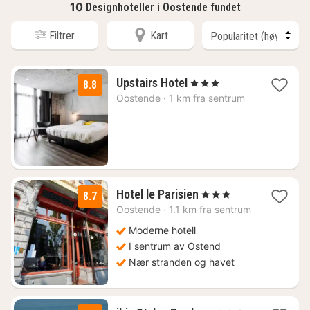
10
Designhoteller i Oostende fundet
Filtrer
Kart
1
Upstairs Hotel
, 3 Stjerner
8.8
natt
Oostende
·
1 km fra sentrum
fra
824
kr.
1
Hotel le Parisien
, 3 Stjerner
8.7
natt
Oostende
·
1.1 km fra sentrum
fra
1199
Moderne hotell
kr.
I sentrum av Ostend
Nær stranden og havet