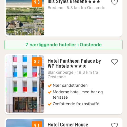
1
ibis Styles Bredene
, 3 Stjerner
9.0
natt
Bredene
·
5.3 km fra Oostende
fra
1122
kr.
7 nærliggende hoteller i Oostende
Hotel Pantheon Palace by
8.2
2
WP Hotels
, 4 Stjerner
netter
Blankenberge
·
18.3 km fra
fra
Oostende
1755
Nær sandstranden
kr.
Moderne hotell med bar og
terrasse
Omfattende frokostbuffé
1
Hotel Corner House
9.1