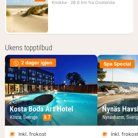
natt
Knokke
·
28.6 km fra Oostende
fra
1056
kr.
Ukens topptilbud
2 dager igjen
Spa Special
Kosta Boda Art Hotel
Nynäs Havs
Kosta, Sverige
8.7
Nynäshamn, Sveri
Inkl. frokost
Inkl. frokos