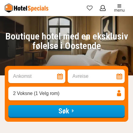
menu
Mine
favoritter
Boutique hotel med en eksklusiv
følelse i Oostende
Ankomst
Avreise
2 Voksne (1 Velg rom)
Søk