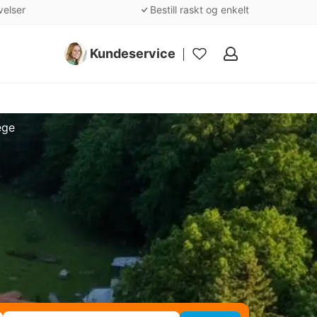
velser
Bestill raskt og enkelt
Kundeservice
Mine
favoritter
ege