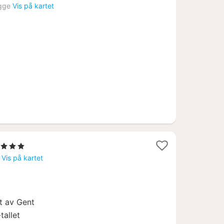
t
gge
Vis på kartet
04
1
, 3 Stjerner
natt
Vis på kartet
fra
1202
kr.
et av Gent
tallet