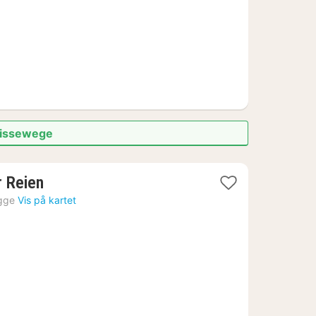
 Lissewege
1
r Reien
natt
gge
Vis på kartet
fra
1169
kr.