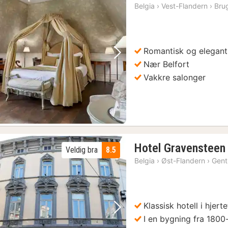
nat
Belgia
›
Vest-Flandern
›
Bru
fra
22
kr.
Romantisk og elegant
Forrige bilde
Neste bilde
Nær Belfort
Vakkre salonger
Hotel Gravensteen
Veldig bra
8.5
Belgia
›
Øst-Flandern
›
Gent
Klassisk hotell i hjert
Forrige bilde
Neste bilde
I en bygning fra 1800-