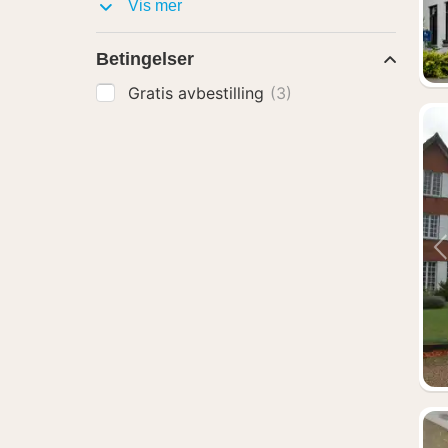
Pakker
Vis mer
med
Betingelser
Gratis avbestilling
(3)