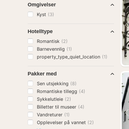
Omgivelser
Kyst
(3)
Hotelltype
Romantisk
(2)
Barnevennlig
(1)
property_type_quiet_location
(1)
Pakker med
Sen utsjekking
(8)
Romantiske tillegg
(4)
Sykkelutleie
(2)
Billetter til museer
(4)
Vandreturer
(1)
Opplevelser på vannet
(2)