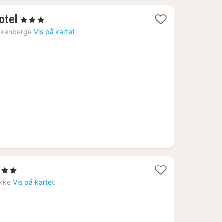
1
otel
, 3 Stjerner
natt
nkenberge
Vis på kartet
fra
1091
kr.
n
3 Stjerner
att
kke
Vis på kartet
ra
149
r.