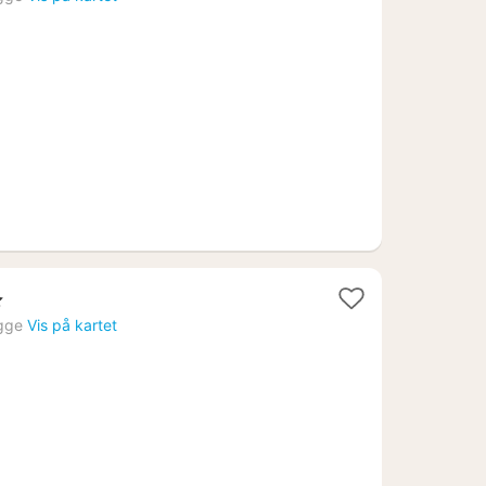
a
102
.
ner
gge
Vis på kartet
9