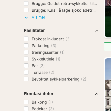
Brugge: Kurs i å lage sjokoladetrøfler
(1)
Aktiviteter
Vis mer
Fasiliteter
Frokost inkludert
(3)
Parkering
(3)
treningssenter
(1)
Sykkelutleie
(1)
Bar
(3)
Terrasse
(2)
Bevoktet sykkelparkering
(2)
Romfasiliteter
Balkong
(1)
Badekar
(3)