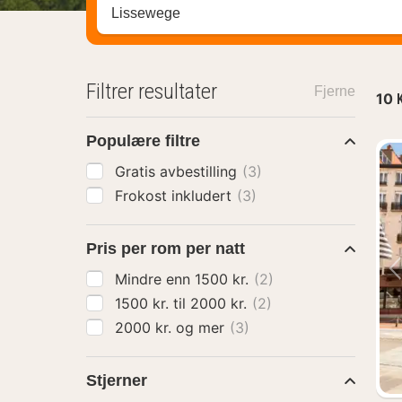
Søk hotell, region eller by
Filtrer resultater
Fjerne
10
Populære filtre
Gratis avbestilling
(3)
Frokost inkludert
(3)
Pris per rom per natt
Mindre enn 1500 kr.
(2)
1500 kr. til 2000 kr.
(2)
2000 kr. og mer
(3)
Stjerner