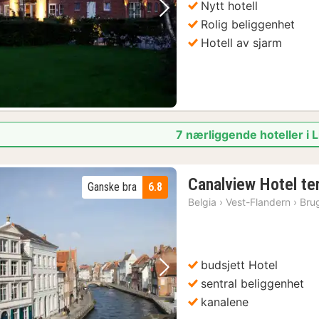
Nytt hotell
Brugge: Guidet retro-sykkeltur til høydepunkter og skjulte perler
(1)
Forrige bilde
Neste bilde
Rolig beliggenhet
Hotell av sjarm
7 nærliggende hoteller i
Canalview Hotel te
Ganske bra
6.8
Belgia
›
Vest-Flandern
›
Bru
budsjett Hotel
Forrige bilde
Neste bilde
sentral beliggenhet
kanalene