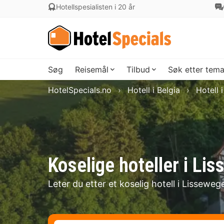
Hotellspesialisten i 20 år
Søg
Reisemål
Tilbud
Søk etter tem
HotelSpecials.no
Hotell i Belgia
Hotell 
Koselige hoteller i Li
Leter du etter et koselig hotell i Lisseweg