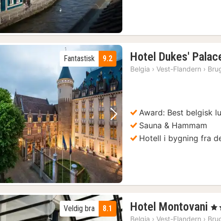
Hotel Dukes' Palac
Fantastisk
9.2
Belgia
›
Vest-Flandern
›
Bru
Award: Best belgisk l
Forrige bilde
Neste bilde
Sauna & Hammam
Hotell i bygning fra d
1
Hotel Montovani
, 2 
Veldig bra
8.1
na
Belgia
›
Vest-Flandern
›
Bru