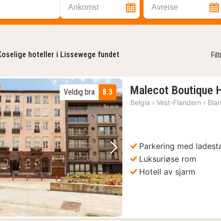
Ankomst
Avreise
Koselige hoteller i Lissewege fundet
Fil
Malecot Boutique 
Veldig bra
8.3
Belgia
›
Vest-Flandern
›
Bla
Parkering med ladesta
Forrige bilde
Neste bilde
Luksuriøse rom
Hotell av sjarm