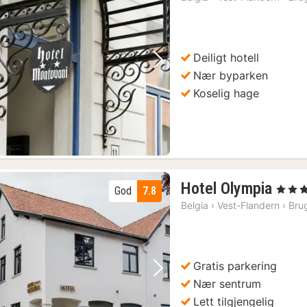
fr
1
kr
Deiligt hotell
Forrige bilde
Neste bilde
Nær byparken
Koselig hage
1
Hotel Olympia
, 3 Stjer
God
7.8
natt
Belgia
›
Vest-Flandern
›
Bru
fra
116
kr.
Gratis parkering
Forrige bilde
Neste bilde
Nær sentrum
Lett tilgjengelig