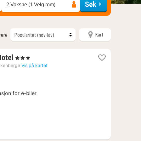
Søk
2 Voksne (1 Velg rom)
Kart
trere
1
Hotel
, 3 Stjerner
natt
nkenberge
Vis på kartet
fra
1091
kr.
sjon for e-biler