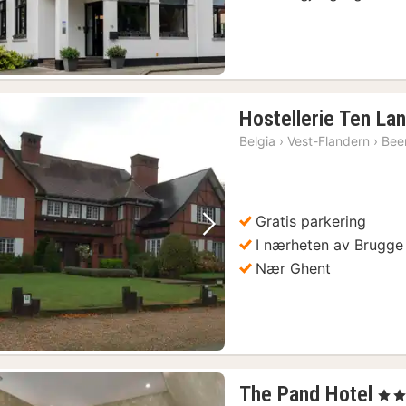
Hostellerie Ten La
Belgia
›
Vest-Flandern
›
Bee
Gratis parkering
Forrige bilde
Neste bilde
I nærheten av Brugge
Nær Ghent
1
The Pand Hotel
, 4 St