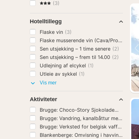
3 Stjerner
(3)
Hotelltillegg
Flaske vin
(3)
Flaske musserende vin (Cava/Prosecco)
(
Sen utsjekking – 1 time senere
(2)
Sen utsjekking – frem til 14.00
(2)
Udlejning af elcykel
(1)
Utleie av sykkel
(1)
Hotelltillegg
Vis mer
Aktiviteter