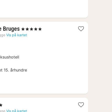
1
e Bruges
, 5 Stjerner
natt
gge
Vis på kartet
fra
2524
kr.
uksushotell
et 15. århundre
Stjerner
tt
gge
Vis på kartet