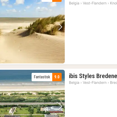
Belgia
›
Vest-Flandern
›
Kno
Forrige bilde
Neste bilde
ibis Styles Breden
Fantastisk
9.0
Belgia
›
Vest-Flandern
›
Bre
Forrige bilde
Neste bilde