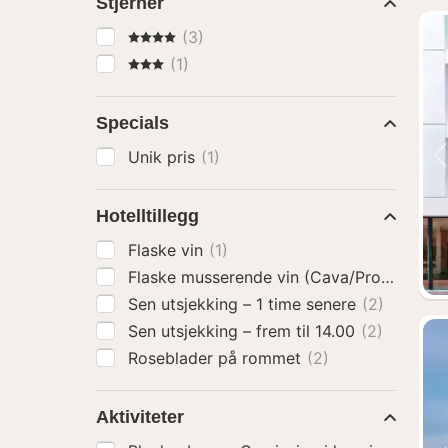
Stjerner
4 Stjerner
(3)
3 Stjerner
(1)
Specials
Unik pris
(1)
Hotelltillegg
Flaske vin
(1)
Flaske musserende vin (Cava/Prosecco)
(
Sen utsjekking – 1 time senere
(2)
Sen utsjekking – frem til 14.00
(2)
Roseblader på rommet
(2)
Aktiviteter