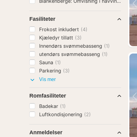
Fasiliteter
Frokost inkludert
(4)
Kjæledyr tillatt
(3)
Innendørs svømmebasseng
(1)
utendørs svømmebasseng
(1)
Sauna
(1)
Parkering
(3)
Fasiliteter
Vis mer
Romfasiliteter
Badekar
(1)
Luftkondisjonering
(2)
Anmeldelser