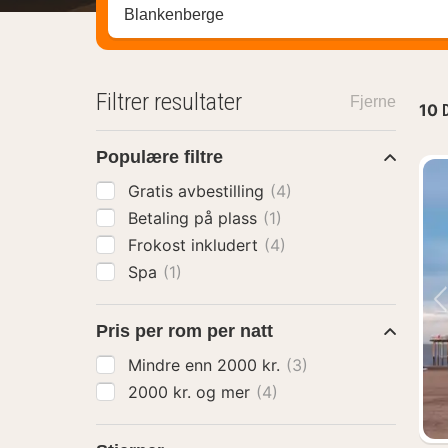
Søk hotell, region eller by
Filtrer resultater
Fjerne
10
Populære filtre
Gratis avbestilling
(4)
Betaling på plass
(1)
Frokost inkludert
(4)
Spa
(1)
Pris per rom per natt
Mindre enn 2000 kr.
(3)
2000 kr. og mer
(4)