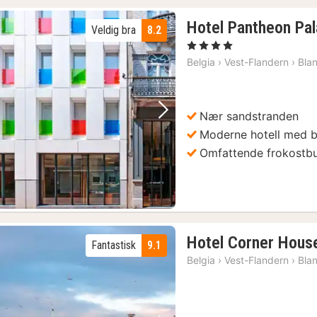
Hotel Pantheon Pa
Veldig bra
8.2
, 4 Stjerner
Belgia
›
Vest-Flandern
›
Bla
Nær sandstranden
Forrige bilde
Neste bilde
Moderne hotell med b
Omfattende frokostbu
1)
Hotel Corner Hous
Fantastisk
9.1
Belgia
›
Vest-Flandern
›
Bla