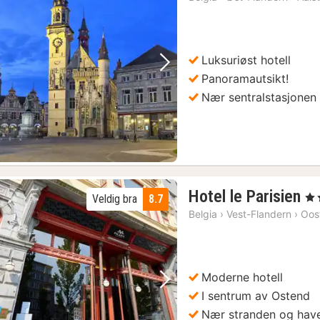
fra
1100
kr.
Luksuriøst hotell
Forrige bilde
Neste bilde
Panoramautsikt!
Nær sentralstasjonen
1
Hotel le Parisien
, 3 
Veldig bra
8.7
na
Belgia
›
Vest-Flandern
›
Oos
fr
1
kr
Moderne hotell
Forrige bilde
Neste bilde
I sentrum av Ostend
Nær stranden og hav