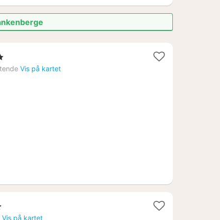
lankenberge
rner
tende
Vis på kartet
t
Vis på kartet