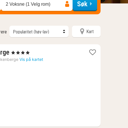
Søk
2 Voksne (1 Velg rom)
Kart
trere
1
erge
, 4 Stjerner
natt
nkenberge
Vis på kartet
fra
1529
kr.