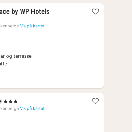
2
lace by WP Hotels
netter
fra
nkenberge
Vis på kartet
1755
kr.
ar og terrasse
ffé
1
e
, 3 Stjerner
natt
nkenberge
Vis på kartet
fra
1694
kr.