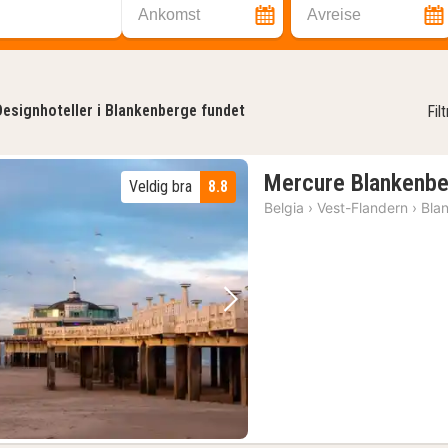
Ankomst
Avreise
Designhoteller i Blankenberge fundet
Fil
Mercure Blankenb
Veldig bra
8.8
Belgia
›
Vest-Flandern
›
Bla
Forrige bilde
Neste bilde