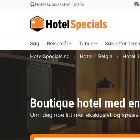
Hotellspesialisten i 20 år
Søg
Reisemål
Tilbud
Søk etter tem
HotelSpecials.no
Hotell i Belgia
Hotell 
Boutique hotel med en
Unn deg noe litt mer eksklusivt og spesie