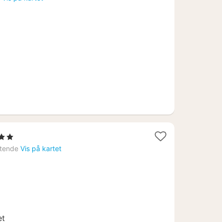
Stjerner
tt
tende
Vis på kartet
a
199
.
et