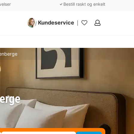
velser
Bestill raskt og enkelt
Kundeservice
Mine
favoritter
kenberge
berge