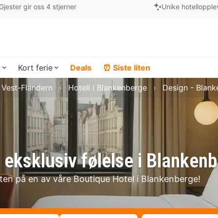
Gjester gir oss 4 stjerner
Unike hotellopple
a
Kort ferie
Deals
⏰ Siste liten
i Vest-Flandern
Hotell i Blankenberge
Design - Blan
 eksklusiv følelse i Blanken
lten på en av våre Boutique Hotel i Blankenberge!