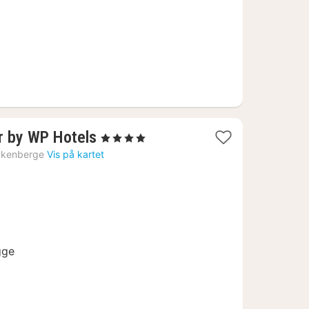
1
r by WP Hotels
, 4 Stjerner
natt
nkenberge
Vis på kartet
fra
2013
kr.
gge