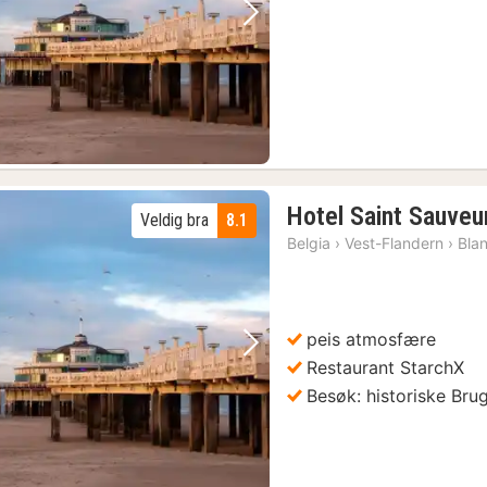
Blankenberge: Omvisning i havvindpark med båt
(4)
Forrige bilde
Neste bilde
Hotel Saint Sauveu
Veldig bra
8.1
Belgia
›
Vest-Flandern
›
Bla
peis atmosfære
Forrige bilde
Neste bilde
Restaurant StarchX
Besøk: historiske Bru