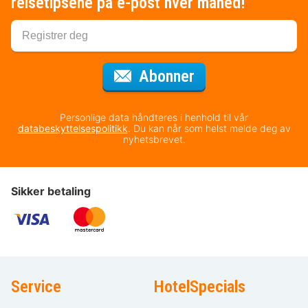
reisetipsene på e-post hver måned!
for nyhetsbrevet
Abonner
Personlige data håndteres i henhold til vår
databeskyttelsespolitikk
. Du kan når som helst melde deg av
nyhetsbrevet.
Sikker betaling
Service
HotelSpecials