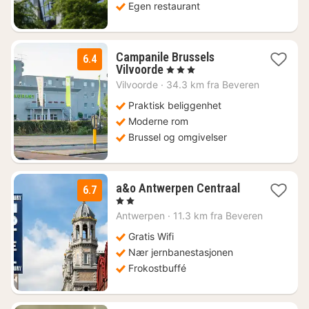
Egen restaurant
Campanile Brussels
6.4
1
Vilvoorde
, 3 Stjerner
natt
Vilvoorde
·
34.3 km fra Beveren
fra
935
Praktisk beliggenhet
kr.
Moderne rom
Brussel og omgivelser
2
a&o Antwerpen Centraal
6.7
netter
, 2 Stjerner
fra
Antwerpen
·
11.3 km fra Beveren
851
kr.
Gratis Wifi
Nær jernbanestasjonen
Frokostbuffé