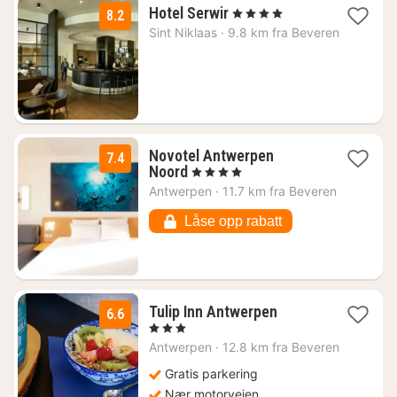
1
Hotel Serwir
, 4 Stjerner
8.2
natt
Sint Niklaas
·
9.8 km fra Beveren
fra
1010
kr.
Novotel Antwerpen
7.4
1
Noord
, 4 Stjerner
natt
Antwerpen
·
11.7 km fra Beveren
fra
1089
Låse opp rabatt
kr.
1
Tulip Inn Antwerpen
6.6
natt
, 3 Stjerner
fra
Antwerpen
·
12.8 km fra Beveren
880
kr.
Gratis parkering
Nær motorveien