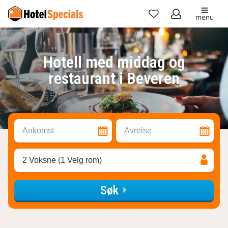
menu
Mine
favoritter
Hotell med middag og
restaurant i Beveren
Ankomst
Avreise
2 Voksne (1 Velg rom)
Søk