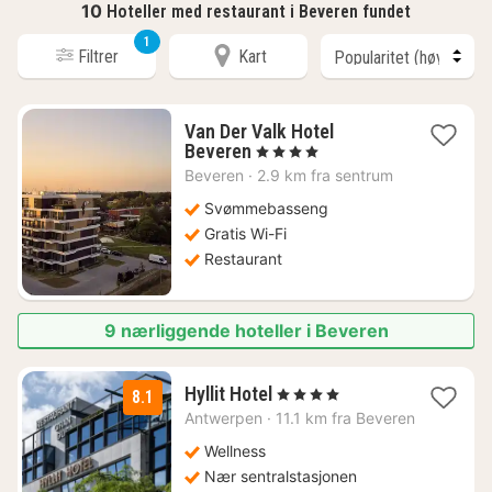
10
Hoteller med restaurant i Beveren fundet
1
Filtrer
Kart
Van Der Valk Hotel
1
Beveren
, 4 Stjerner
natt
Beveren
·
2.9 km fra sentrum
fra
1154
Svømmebasseng
kr.
Gratis Wi-Fi
Restaurant
9 nærliggende hoteller i Beveren
2
Hyllit Hotel
, 4 Stjerner
8.1
netter
Antwerpen
·
11.1 km fra Beveren
fra
1149
Wellness
kr.
Nær sentralstasjonen