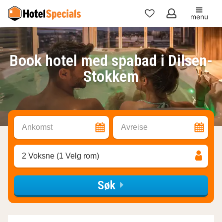
menu
Mine
favoritter
Book hotel med spabad i Dilsen-
Stokkem
Ankomst
Avreise
2 Voksne (1 Velg rom)
Søk