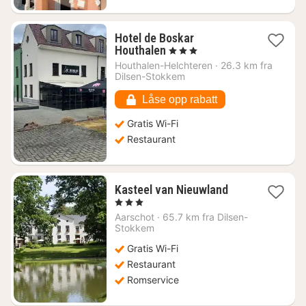
Hotel de Boskar
1
Houthalen
, 3 Stjerner
natt
Houthalen-Helchteren
·
26.3 km fra
fra
Dilsen-Stokkem
2126
kr.
Låse opp rabatt
Gratis Wi-Fi
Restaurant
1
Kasteel van Nieuwland
natt
, 3 Stjerner
fra
Aarschot
·
65.7 km fra Dilsen-
1663
Stokkem
kr.
Gratis Wi-Fi
Restaurant
Romservice