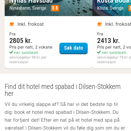
Nynäs Havsbad
Kosta Boda 
Nynäshamn, Sverige
8.8
Kosta, Sverige
Inkl. frokost
Inkl. frokos
Fra
Fra
2805 kr.
2413 kr.
Nynäs Havsbad
Pris per natt, 2 voksne
Pris per natt, 2 v
Søk dato
inkl. turistskatt
inkl. turistskatt
servicegebyr 99 kr. per
servicegebyr 79 kr. p
reservasjon
reservasjon
Find dit hotel med spabad i Dilsen-Stokkem
her
Vil du virkelig slappe af? Så har vi det bedste tip til
dig: book et hotel med spabad i Dilsen-Stokkem. Du
har fortjent det! Efter en nat på et hotel med spa på
værelset
i Dilsen-Stokkem vil du føle dig som om du er