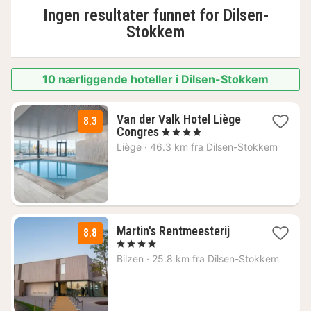
Ingen resultater funnet for
Dilsen-
Stokkem
10 nærliggende hoteller i Dilsen-Stokkem
Van der Valk Hotel Liège
8.3
1
Congres
, 4 Stjerner
natt
Liège
·
46.3 km fra Dilsen-Stokkem
fra
1830
kr.
1
Martin's Rentmeesterij
8.8
natt
, 4 Stjerner
fra
Bilzen
·
25.8 km fra Dilsen-Stokkem
1631
kr.