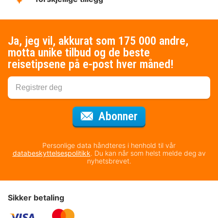
Ja, jeg vil, akkurat som 175 000 andre,
motta unike tilbud og de beste
reisetipsene på e-post hver måned!
for nyhetsbrevet
Abonner
Personlige data håndteres i henhold til vår
databeskyttelsespolitikk
. Du kan når som helst melde deg av
nyhetsbrevet.
Sikker betaling