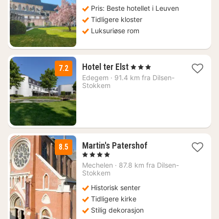
1753
Pris: Beste hotellet i Leuven
kr.
Tidligere kloster
Luksuriøse rom
1
Hotel ter Elst
, 3 Stjerner
7.2
natt
Edegem
·
91.4 km fra Dilsen-
fra
Stokkem
1587
kr.
1
Martin's Patershof
8.5
natt
, 4 Stjerner
fra
Mechelen
·
87.8 km fra Dilsen-
1576
Stokkem
kr.
Historisk senter
Tidligere kirke
Stilig dekorasjon