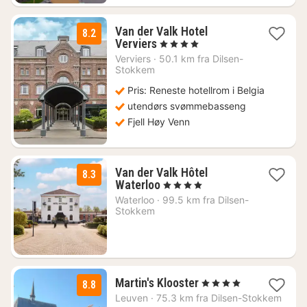
Van der Valk Hotel
8.2
1
Verviers
, 4 Stjerner
natt
Verviers
·
50.1 km fra Dilsen-
fra
Stokkem
1444
Pris: Reneste hotellrom i Belgia
kr.
utendørs svømmebasseng
Fjell Høy Venn
Van der Valk Hôtel
8.3
1
Waterloo
, 4 Stjerner
natt
Waterloo
·
99.5 km fra Dilsen-
fra
Stokkem
1554
kr.
1
Martin's Klooster
, 4 Stjerner
8.8
natt
Leuven
·
75.3 km fra Dilsen-Stokkem
fra