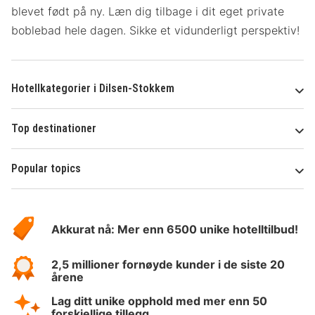
blevet født på ny. Læn dig tilbage i dit eget private
boblebad hele dagen. Sikke et vidunderligt perspektiv!
Hotellkategorier i Dilsen-Stokkem
Top destinationer
Popular topics
Om
Hotelspecials
Akkurat nå: Mer enn 6500 unike hotelltilbud!
2,5 millioner fornøyde kunder i de siste 20
årene
Lag ditt unike opphold med mer enn 50
forskjellige tillegg