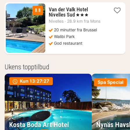
Van der Valk Hotel
8.8
1
Nivelles Sud
, 3 Stjerner
natt
Nivelles
·
28.9 km fra Mons
fra
1089
20 minutter fra Brussel
kr.
Walibi Park
God restaurant
Ukens topptilbud
Kun
13:27:26
Spa Special
Kosta Boda Art Hotel
Nynäs Havs