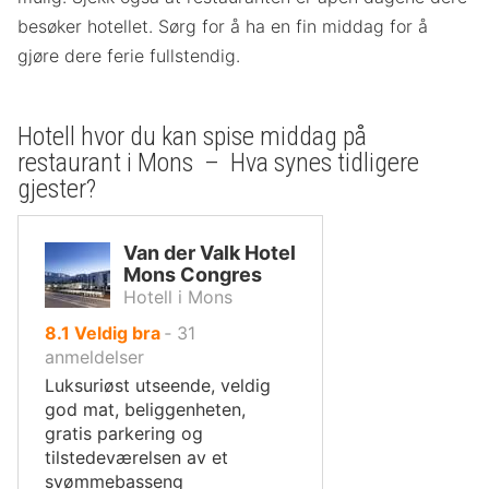
besøker hotellet. Sørg for å ha en fin middag for å
gjøre dere ferie fullstendig.
Hotell hvor du kan spise middag på
restaurant i Mons – Hva synes tidligere
gjester?
Van der Valk Hotel
Mons Congres
Hotell i Mons
av
8.1
Veldig bra
‐
31
10,
anmeldelser
Luksuriøst utseende, veldig
god mat, beliggenheten,
gratis parkering og
tilstedeværelsen av et
svømmebasseng