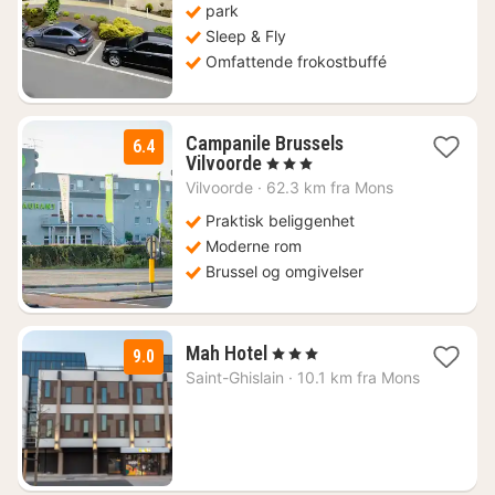
1078
park
kr.
Sleep & Fly
Omfattende frokostbuffé
Campanile Brussels
6.4
1
Vilvoorde
, 3 Stjerner
natt
Vilvoorde
·
62.3 km fra Mons
fra
935
Praktisk beliggenhet
kr.
Moderne rom
Brussel og omgivelser
1
Mah Hotel
, 3 Stjerner
9.0
natt
Saint-Ghislain
·
10.1 km fra Mons
fra
1101
kr.