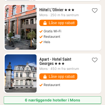
1
Hôtel L'Olivier
, 3 Stjerner
natt
Mons
·
250 m fra sentrum
fra
1096
Låse opp rabatt
kr.
Gratis Wi-Fi
Restaurant
Heis
Apart - Hotel Saint
1
Georges
, 3 Stjerner
natt
Mons
·
450 m fra sentrum
fra
1076
Låse opp rabatt
kr.
Restaurant
6 nærliggende hoteller i Mons