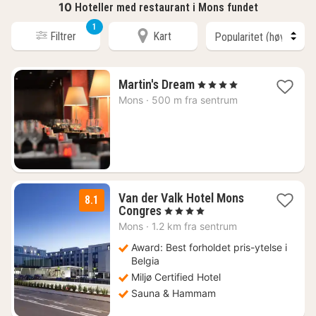
10
Hoteller med restaurant i Mons fundet
1
Filtrer
Kart
1
Martin's Dream
, 4 Stjerner
natt
Mons
·
500 m fra sentrum
fra
1529
kr.
Van der Valk Hotel Mons
8.1
1
Congres
, 4 Stjerner
natt
Mons
·
1.2 km fra sentrum
fra
1298
Award: Best forholdet pris-ytelse i
kr.
Belgia
Miljø Certified Hotel
Sauna & Hammam