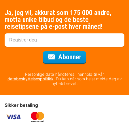
Ja, jeg vil, akkurat som 175 000 andre,
motta unike tilbud og de beste
reisetipsene på e-post hver måned!
for nyhetsbrevet
Abonner
Personlige data håndteres i henhold til vår
databeskyttelsespolitikk
. Du kan når som helst melde deg av
nyhetsbrevet.
Sikker betaling