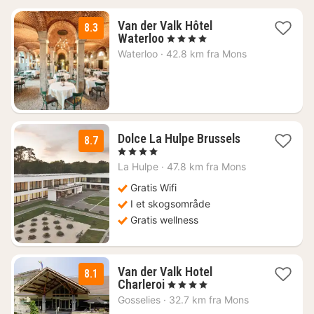
Van der Valk Hôtel
8.3
1
Waterloo
, 4 Stjerner
natt
Waterloo
·
42.8 km fra Mons
fra
990
kr.
3
Dolce La Hulpe Brussels
8.7
netter
, 4 Stjerner
fra
La Hulpe
·
47.8 km fra Mons
1439
kr.
Gratis Wifi
I et skogsområde
Gratis wellness
Van der Valk Hotel
8.1
1
Charleroi
, 4 Stjerner
natt
Gosselies
·
32.7 km fra Mons
fra