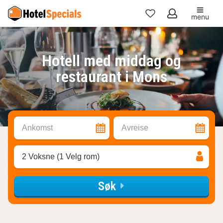
menu
Mine
favoritter
Hotell med middag og
restaurant i Mons
Ankomst
Avreise
2 Voksne (1 Velg rom)
Søk