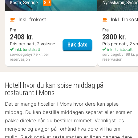
Kosta, Sverige
8.7
Nynäshamn, Sveri
Inkl. frokost
Inkl. frokos
Fra
Fra
2408 kr.
2800 kr.
Kosta Boda Art Hotel
Pris per natt, 2 voksne
Pris per natt, 2 v
Søk dato
inkl. turistskatt
inkl. turistskatt
servicegebyr 79 kr. per
servicegebyr 99 kr. p
reservasjon
reservasjon
Hotell hvor du kan spise middag på
restaurant i Mons
Det er mange hoteller i Mons hvor dere kan spise
middag. Du kan bestille middagen separat eller som en
pakke direkte når du bestiller rommet. Vennligst les
menyene og avgjør på forhånd hva dere vil ha om
mulig. Sjekk også at restauranten er åpen dagene dere