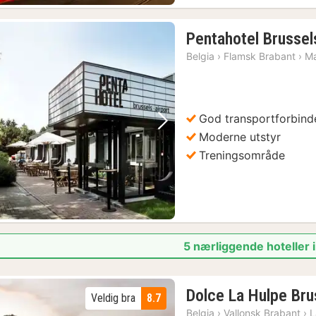
Pentahotel Brussel
Belgia
›
Flamsk Brabant
›
M
God transportforbind
Forrige bilde
Neste bilde
Moderne utstyr
Treningsområde
5 nærliggende hoteller 
Dolce La Hulpe Bru
Veldig bra
8.7
Belgia
›
Vallonsk Brabant
›
L