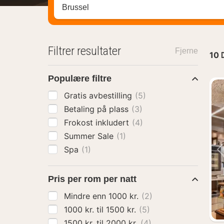
Søk hotell, region eller by
Filtrer resultater
Fjerne
10
Populære filtre
Gratis avbestilling
(5)
Betaling på plass
(3)
Frokost inkludert
(4)
Summer Sale
(1)
Spa
(1)
Pris per rom per natt
Mindre enn 1000 kr.
(2)
1000 kr. til 1500 kr.
(5)
1500 kr. til 2000 kr.
(4)