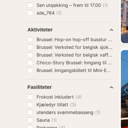
Sen utsjekking – frem til 17.00
(1)
sde_764
(1)
Aktiviteter
Brussel: Hop-on hop-off busstur
(5)
Brussel: Inngangsbillett til Mini-Europa
(5)
Fasiliteter
Frokost inkludert
(4)
Kjæledyr tillatt
(3)
utendørs svømmebasseng
(1)
Sauna
(1)
Parkering
(4)