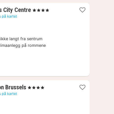
1
s City Centre
, 4 Stjerner
natt
s på kartet
fra
992
kr.
ikke langt fra sentrum
limaanlegg på rommene
1
on Brussels
, 4 Stjerner
natt
s på kartet
fra
1034
kr.