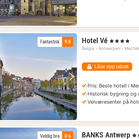
1
Hotel Vé
, 4 Stjerner
Fantastisk
9.0
natt
Belgia
›
Antwerpen
›
Meche
fra
1254
Låse opp rabatt
kr.
Forrige bilde
Neste bilde
Pris: Beste hotell i M
Historisk bygning og 
Velværesenter på hote
1
BANKS Antwerp
, 4 
Veldig bra
8.6