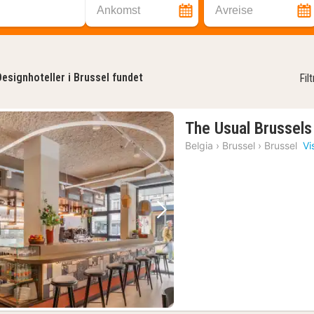
Ankomst
Avreise
Designhoteller i Brussel fundet
Fil
The Usual Brussels
Belgia
›
Brussel
›
Brussel
Vi
Forrige bilde
Neste bilde