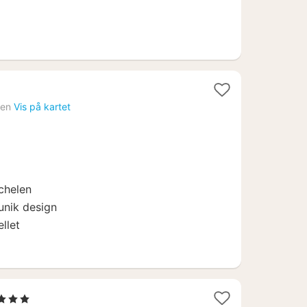
len
Vis på kartet
echelen
unik design
llet
Stjerner