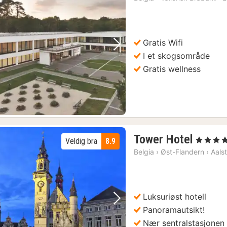
Gratis Wifi
Forrige bilde
Neste bilde
I et skogsområde
Gratis wellness
1
Tower Hotel
, 4 Stjerner
Veldig bra
8.9
natt
Belgia
›
Øst-Flandern
›
Aals
fra
1100
kr.
Luksuriøst hotell
Forrige bilde
Neste bilde
Panoramautsikt!
Nær sentralstasjonen