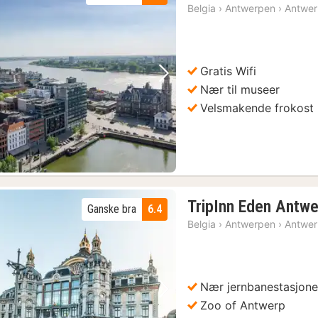
na
Belgia
›
Antwerpen
›
Antwe
fr
1
kr
Gratis Wifi
Forrige bilde
Neste bilde
Nær til museer
Velsmakende frokost
TripInn Eden Antw
Ganske bra
6.4
Belgia
›
Antwerpen
›
Antwe
Nær jernbanestasjon
Forrige bilde
Neste bilde
Zoo of Antwerp