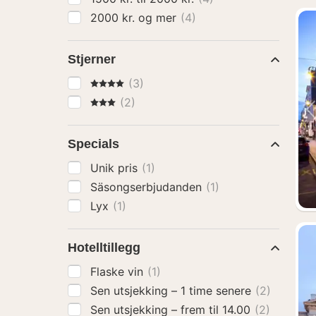
2000 kr. og mer
(4)
Stjerner
4 Stjerner
(3)
3 Stjerner
(2)
Specials
Unik pris
(1)
Säsongserbjudanden
(1)
Lyx
(1)
Hotelltillegg
Flaske vin
(1)
Sen utsjekking – 1 time senere
(2)
Sen utsjekking – frem til 14.00
(2)