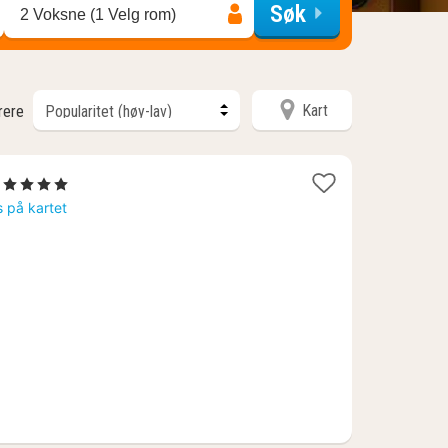
Søk
2 Voksne (1 Velg rom)
Kart
trere
1
, 4 Stjerner
natt
s på kartet
fra
1320
kr.