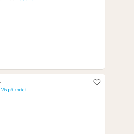
fra
1440
kr.
t
Vis på kartet