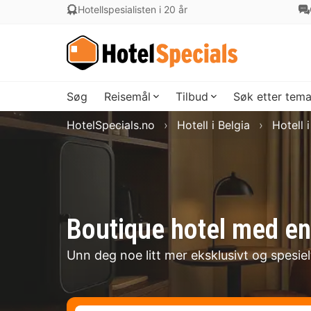
Hotellspesialisten i 20 år
Søg
Reisemål
Tilbud
Søk etter tem
HotelSpecials.no
Hotell i Belgia
Hotell 
Boutique hotel med en 
Unn deg noe litt mer eksklusivt og spesiel