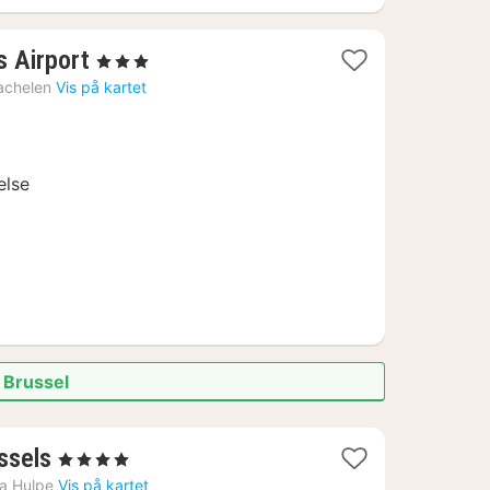
1
s Airport
, 3 Stjerner
natt
achelen
Vis på kartet
fra
814
kr.
else
i Brussel
3
ssels
, 4 Stjerner
netter
a Hulpe
Vis på kartet