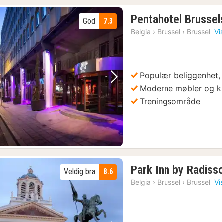
Pentahotel Brussel
God
7.3
Belgia
›
Brussel
›
Brussel
Vi
Populær beliggenhet, 
Forrige bilde
Neste bilde
Moderne møbler og k
Treningsområde
Park Inn by Radiss
Veldig bra
8.6
Belgia
›
Brussel
›
Brussel
Vi