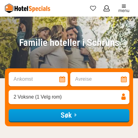
menu
Mine
favoritter
Familie hoteller i Schruns
Ankomst
Avreise
2 Voksne (1 Velg rom)
Søk