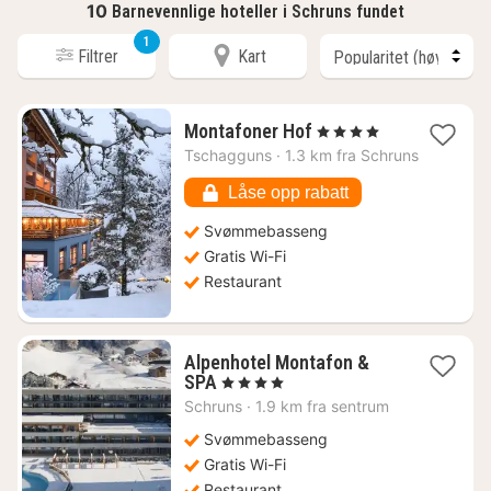
10
Barnevennlige hoteller i Schruns fundet
1
Filtrer
Kart
1
Montafoner Hof
, 4 Stjerner
natt
Tschagguns
·
1.3 km fra Schruns
fra
3257
Låse opp rabatt
kr.
Svømmebasseng
Gratis Wi-Fi
Restaurant
Alpenhotel Montafon &
1
SPA
, 4 Stjerner
natt
Schruns
·
1.9 km fra sentrum
fra
3005
Svømmebasseng
kr.
Gratis Wi-Fi
Restaurant