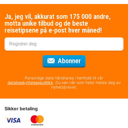
Ja, jeg vil, akkurat som 175 000 andre,
motta unike tilbud og de beste
reisetipsene på e-post hver måned!
for nyhetsbrevet
Abonner
Personlige data håndteres i henhold til vår
databeskyttelsespolitikk
. Du kan når som helst melde deg av
nyhetsbrevet.
Sikker betaling