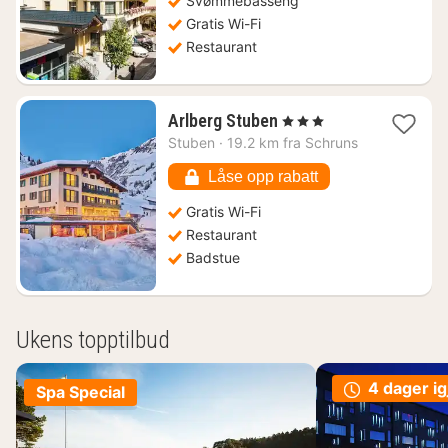
Svømmebasseng
Gratis Wi-Fi
Restaurant
1
Arlberg Stuben
, 3 Stjerner
natt
Stuben
·
19.2 km fra Schruns
fra
1699
Låse opp rabatt
kr.
Gratis Wi-Fi
Restaurant
Badstue
Ukens topptilbud
4 dager ig
Spa Special