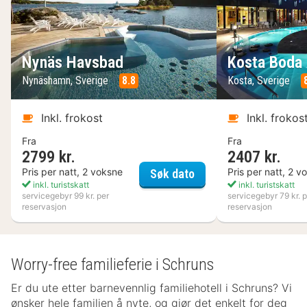
Nynäs Havsbad
Kosta Boda 
Nynäshamn, Sverige
8.8
Kosta, Sverige
Inkl. frokost
Inkl. frokos
Fra
Fra
2799 kr.
2407 kr.
Nynäs Havsbad
Pris per natt, 2 voksne
Pris per natt, 2 v
Søk dato
inkl. turistskatt
inkl. turistskatt
servicegebyr 99 kr. per
servicegebyr 79 kr. p
reservasjon
reservasjon
Worry-free familieferie i Schruns
Er du ute etter barnevennlig familiehotell i Schruns? Vi
ønsker hele familien å nyte, og gjør det enkelt for deg