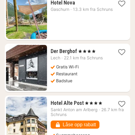
1
Hotel Nova
natt
Gaschurn
·
13.3 km fra Schruns
fra
2039
kr.
1
Der Berghof
, 4 Stjerner
natt
Lech
·
22.1 km fra Schruns
fra
2015
Gratis Wi-Fi
kr.
Restaurant
Badstue
1
Hotel Alte Post
, 4 Stjerner
natt
Sankt Anton am Arlberg
·
26.7 km fra
fra
Schruns
1693
kr.
Låse opp rabatt