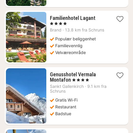
1
Familienhotel Lagant
natt
, 4 Stjerner
fra
Brand
·
13.8 km fra Schruns
4987
kr.
Populær beliggenhet
Familievennlig
Velværeområde
Genusshotel Vermala
1
Montafon
, 4 Stjerner
natt
Sankt Gallenkirch
·
9.1 km fra
fra
Schruns
2521
Gratis Wi-Fi
kr.
Restaurant
Badstue