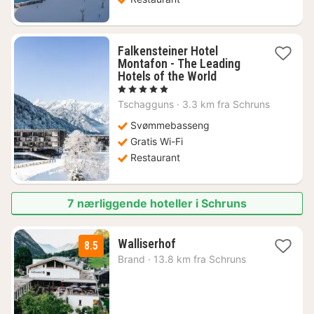
Falkensteiner Hotel
Montafon - The Leading
1
Hotels of the World
natt
, 5 Stjerner
fra
Tschagguns
·
3.3 km fra Schruns
6319
kr.
Svømmebasseng
Gratis Wi-Fi
Restaurant
7 nærliggende hoteller i Schruns
1
Walliserhof
8.5
natt
Brand
·
13.8 km fra Schruns
fra
1950
kr.