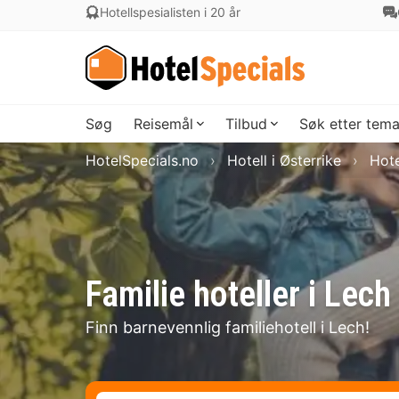
Hotellspesialisten i 20 år
Søg
Reisemål
Tilbud
Søk etter tem
HotelSpecials.no
Hotell i Østerrike
Hote
Familie hoteller i Lech
Finn barnevennlig familiehotell i Lech!