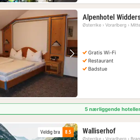
Alpenhotel Widders
Østerrike
›
Vorarlberg
›
Mitt
Gratis Wi-Fi
Forrige bilde
Neste bilde
Restaurant
Badstue
5 nærliggende hoteller
1
Walliserhof
Veldig bra
8.5
natt
Østerrike
›
Vorarlberg
›
Bra