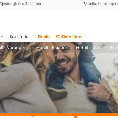
Gjester gir oss 4 stjerner
Unike hotellopple
a
Kort ferie
Deals
⏰ Siste liten
ll i Vorarlberg
Hotell i Bludenz
Hotell i Lech
Barn