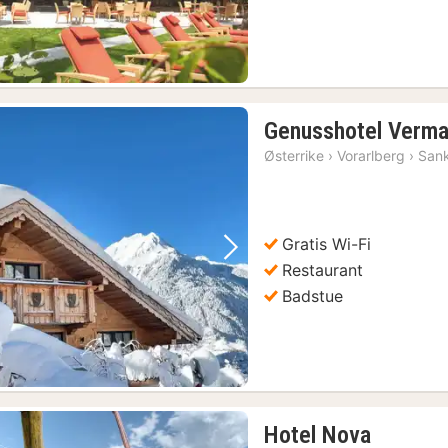
Genusshotel Verma
Østerrike
›
Vorarlberg
›
Sank
Gratis Wi-Fi
Forrige bilde
Neste bilde
Restaurant
Badstue
1
Hotel Nova