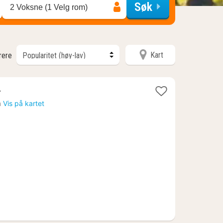
Søk
2 Voksne (1 Velg rom)
Kart
trere
h
Vis på kartet