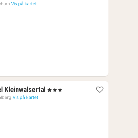
churn
Vis på kartet
1
l Kleinwalsertal
, 3 Stjerner
natt
elberg
Vis på kartet
fra
2684
kr.