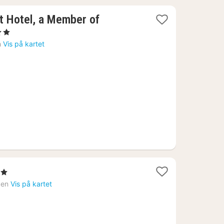
 Hotel, a Member of
ner
h
Vis på kartet
0
jerner
t
ben
Vis på kartet
83