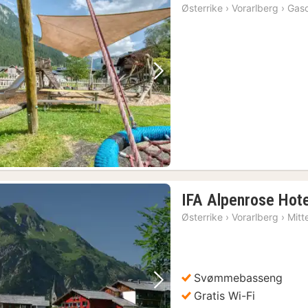
natt
Østerrike
›
Vorarlberg
›
Gas
fra
2038
kr.
Forrige bilde
Neste bilde
IFA Alpenrose Hote
Østerrike
›
Vorarlberg
›
Mitt
Svømmebasseng
Forrige bilde
Neste bilde
Gratis Wi-Fi