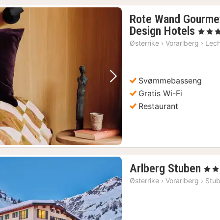
Rote Wand Gourmet
1
Design Hotels
, 4 Stjer
natt
Østerrike
›
Vorarlberg
›
Lec
fra
440
kr.
Svømmebasseng
Forrige bilde
Neste bilde
Gratis Wi-Fi
Restaurant
1
Arlberg Stuben
, 3 St
nat
Østerrike
›
Vorarlberg
›
Stu
fra
10
kr.