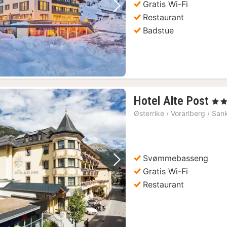
Gratis Wi-Fi
Forrige bilde
Neste bilde
Restaurant
Badstue
1
Hotel Alte Post
, 4 St
nat
Østerrike
›
Vorarlberg
›
Sank
fra
16
kr.
Svømmebasseng
Forrige bilde
Neste bilde
Gratis Wi-Fi
Restaurant