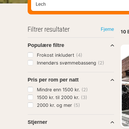
Søk hotell, region eller by
Filtrer resultater
Fjerne
10
Populære filtre
Frokost inkludert
(4)
Innendørs svømmebasseng
(2)
Pris per rom per natt
Mindre enn 1500 kr.
(2)
1500 kr. til 2000 kr.
(3)
2000 kr. og mer
(5)
Stjerner