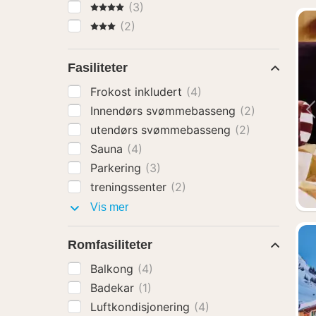
4 Stjerner
(3)
3 Stjerner
(2)
Fasiliteter
Frokost inkludert
(4)
Innendørs svømmebasseng
(2)
utendørs svømmebasseng
(2)
Sauna
(4)
Parkering
(3)
treningssenter
(2)
Fasiliteter
Vis mer
Romfasiliteter
Balkong
(4)
Badekar
(1)
Luftkondisjonering
(4)