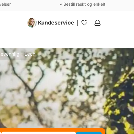
velser
Bestill raskt og enkelt
Kundeservice
Mine
favoritter
evennlig - Lech