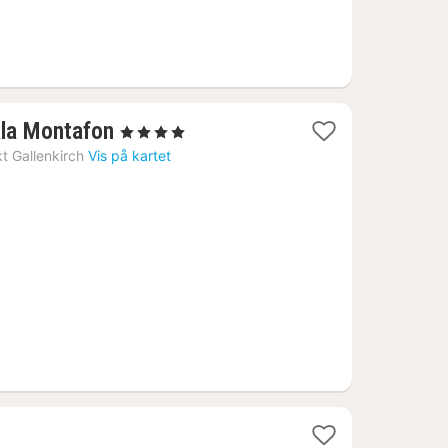
1
la Montafon
, 4 Stjerner
natt
t Gallenkirch
Vis på kartet
fra
2970
kr.