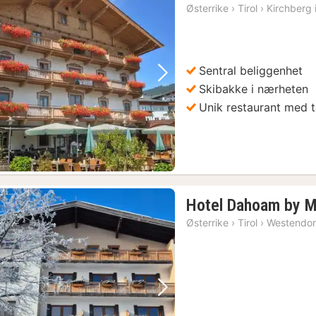
net
Østerrike
›
Tirol
›
Kirchberg i
fra
16
kr.
Sentral beliggenhet
Forrige bilde
Neste bilde
Skibakke i nærheten
Unik restaurant med t
Hotel Dahoam by M
Østerrike
›
Tirol
›
Westendor
Forrige bilde
Neste bilde