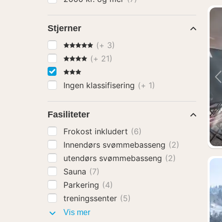
Stjerner
5 Stjerner
(+ 3)
4 Stjerner
(+ 21)
3 Stjerner
Ingen klassifisering
(+ 1)
Fasiliteter
Frokost inkludert
(6)
Innendørs svømmebasseng
(2)
utendørs svømmebasseng
(2)
Sauna
(7)
Parkering
(4)
treningssenter
(5)
Fasiliteter
Vis mer