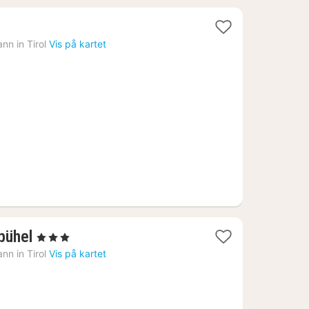
er
nn in Tirol
Vis på kartet
1
bühel
, 3 Stjerner
natt
nn in Tirol
Vis på kartet
fra
1223
kr.