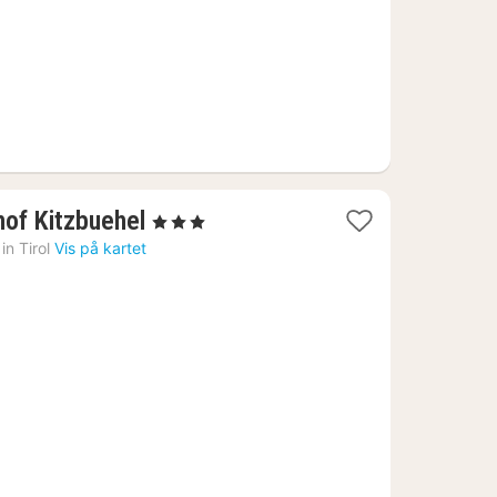
1
of Kitzbuehel
, 3 Stjerner
natt
in Tirol
Vis på kartet
fra
1201
kr.