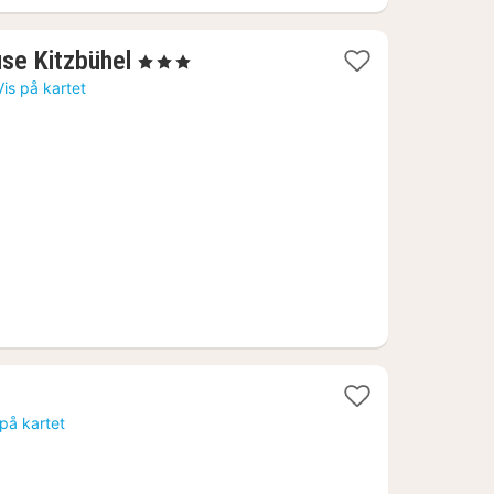
1
se Kitzbühel
, 3 Stjerner
natt
Vis på kartet
fra
1728
kr.
er
 på kartet