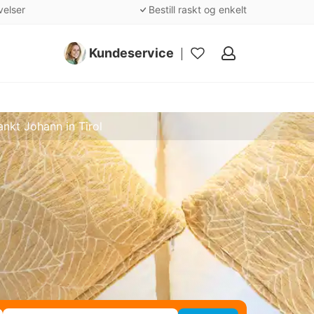
velser
Bestill raskt og enkelt
Kundeservice
Mine
favoritter
ankt Johann in Tirol