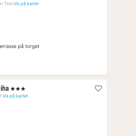
ter
n Tirol
Vis på kartet
94
errasse på torget
1
iha
, 3 Stjerner
natt
f
Vis på kartet
fra
1012
kr.