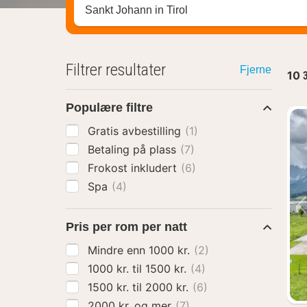
Søk hotell, region eller by
Filtrer resultater
Fjerne
10
Populære filtre
Gratis avbestilling
(1)
Betaling på plass
(7)
Frokost inkludert
(6)
Spa
(4)
Pris per rom per natt
Mindre enn 1000 kr.
(2)
1000 kr. til 1500 kr.
(4)
1500 kr. til 2000 kr.
(6)
2000 kr. og mer
(7)