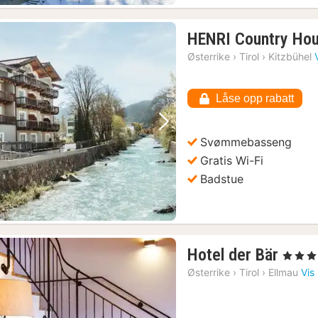
HENRI Country Hou
Østerrike
›
Tirol
›
Kitzbühel
Låse opp rabatt
Forrige bilde
Neste bilde
Svømmebasseng
Gratis Wi-Fi
Badstue
1
Hotel der Bär
, 3 Stjern
natt
Østerrike
›
Tirol
›
Ellmau
Vis
fra
4243