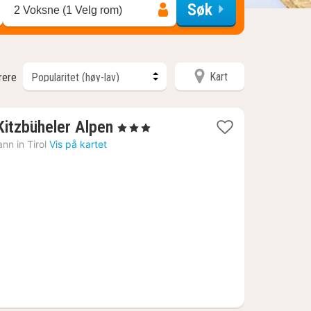
Søk
2 Voksne (1 Velg rom)
Kart
trere
1
Kitzbüheler Alpen
, 3 Stjerner
natt
nn in Tirol
Vis på kartet
fra
931
kr.