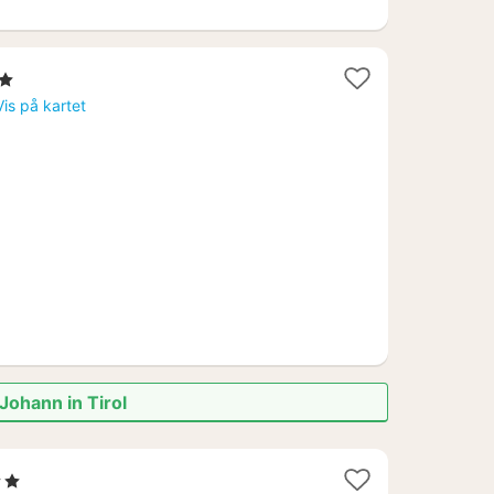
erner
t
Vis på kartet
Johann in Tirol
jerner