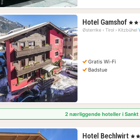
1
Hotel Gamshof
, 3 Stj
nat
Østerrike
›
Tirol
›
Kitzbühel
fra
983
kr.
Gratis Wi-Fi
Forrige bilde
Neste bilde
Badstue
2 nærliggende hoteller i Sankt 
2
Hotel Bechlwirt
, 3 St