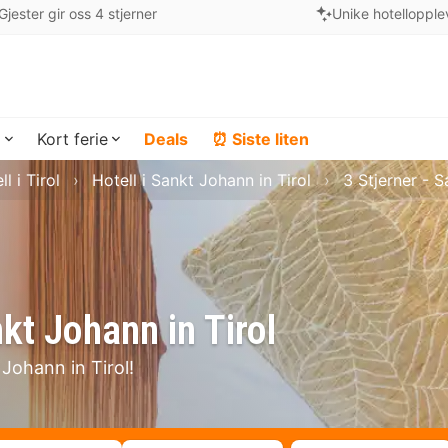
Gjester gir oss 4 stjerner
Unike hotellopple
a
Kort ferie
Deals
⏰ Siste liten
ll i Tirol
Hotell i Sankt Johann in Tirol
3 Stjerner - S
nkt Johann in Tirol
t Johann in Tirol!