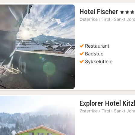
1
Hotel Fischer
, 3 Stjern
natt
Østerrike
›
Tirol
›
Sankt Joha
fra
1834
kr.
Restaurant
Forrige bilde
Neste bilde
Badstue
Sykkelutleie
Explorer Hotel Kitz
Østerrike
›
Tirol
›
Sankt Joha