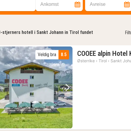
Ankomst
Avreise
3-stjerners hotell i Sankt Johann in Tirol fundet
Fil
COOEE alpin Hotel 
Veldig bra
8.5
Østerrike
›
Tirol
›
Sankt Joha
Forrige bilde
Neste bilde