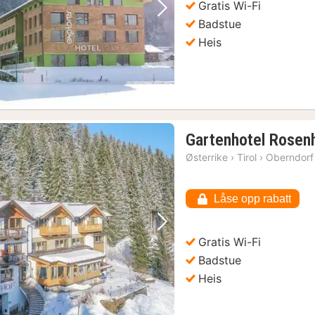
Gratis Wi-Fi
Forrige bilde
Neste bilde
Badstue
Heis
Gartenhotel Rosenh
Østerrike
›
Tirol
›
Oberndorf 
Låse opp rabatt
Forrige bilde
Neste bilde
Gratis Wi-Fi
Badstue
Heis