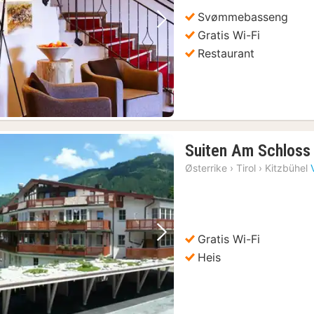
kr.
Svømmebasseng
Forrige bilde
Neste bilde
Gratis Wi-Fi
Restaurant
Suiten Am Schloss
Østerrike
›
Tirol
›
Kitzbühel
Gratis Wi-Fi
Forrige bilde
Neste bilde
Heis