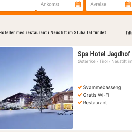
Ankomst
Avreise
Hoteller med restaurant i Neustift im Stubaital fundet
Fil
Spa Hotel Jagdhof
Østerrike
›
Tirol
›
Neustift i
Svømmebasseng
Forrige bilde
Neste bilde
Gratis Wi-Fi
Restaurant