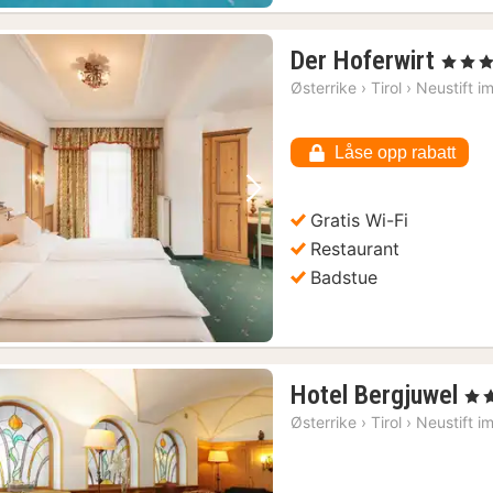
1
Der Hoferwirt
, 3 Stjer
natt
Østerrike
›
Tirol
›
Neustift i
fra
162
Låse opp rabatt
kr.
Forrige bilde
Neste bilde
Gratis Wi-Fi
Restaurant
Badstue
1
Hotel Bergjuwel
, 4 S
na
Østerrike
›
Tirol
›
Neustift i
fr
85