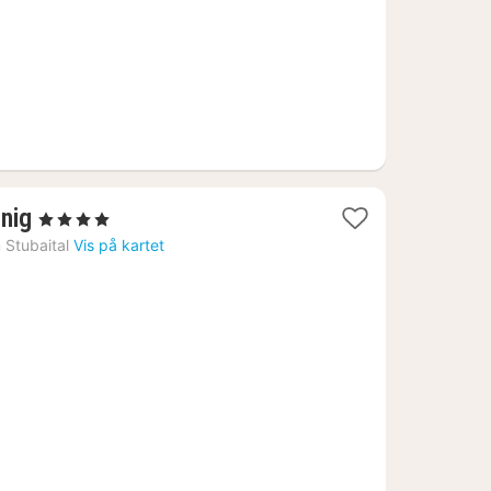
1
nig
, 4 Stjerner
natt
m Stubaital
Vis på kartet
fra
2495
kr.