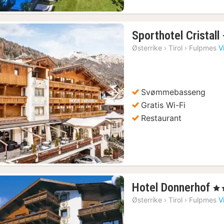
Sporthotel Cristall
Østerrike
›
Tirol
›
Fulpmes
V
Svømmebasseng
Forrige bilde
Neste bilde
Gratis Wi-Fi
Restaurant
1
Hotel Donnerhof
, 4 
na
Østerrike
›
Tirol
›
Fulpmes
V
fr
1