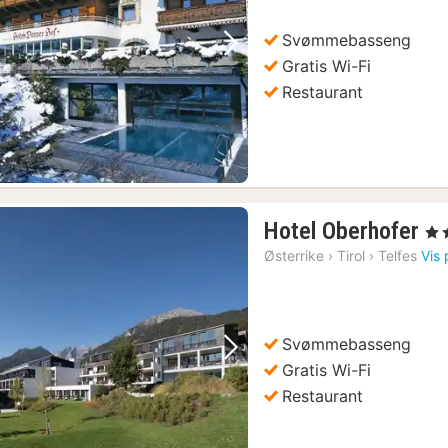
kr
Svømmebasseng
Forrige bilde
Neste bilde
Gratis Wi-Fi
Restaurant
1
Hotel Oberhofer
, 3 
na
Østerrike
›
Tirol
›
Telfes
Vis 
fr
1
kr
Svømmebasseng
Forrige bilde
Neste bilde
Gratis Wi-Fi
Restaurant