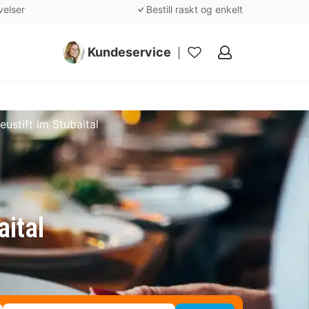
velser
Bestill raskt og enkelt
Kundeservice
Mine
favoritter
eustift im Stubaital
aital