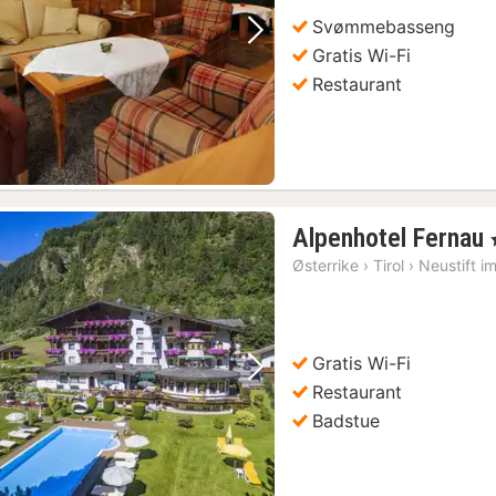
kr.
Svømmebasseng
Forrige bilde
Neste bilde
Gratis Wi-Fi
Restaurant
Alpenhotel Fernau
,
Østerrike
›
Tirol
›
Neustift i
Gratis Wi-Fi
Forrige bilde
Neste bilde
Restaurant
Badstue