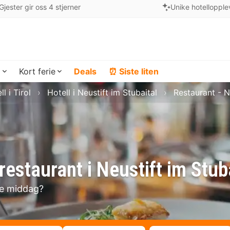
Gjester gir oss 4 stjerner
Unike hotellopple
a
Kort ferie
Deals
⏰ Siste liten
ll i Tirol
Hotell i Neustift im Stubaital
Restaurant - N
estaurant i Neustift im Stub
se middag?