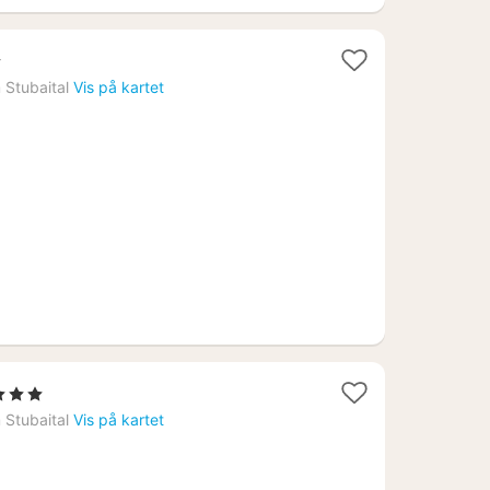
ner
m Stubaital
Vis på kartet
9
tjerner
tt
m Stubaital
Vis på kartet
a
5