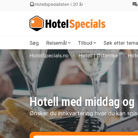
Hotellspesialisten i 20 år
Søg
Reisemål
Tilbud
Søk etter tem
HotelSpecials.no
Hotell i Østerrike
Hote
Hotell med middag og r
Ønsker du innkvartering hvor du kan spi