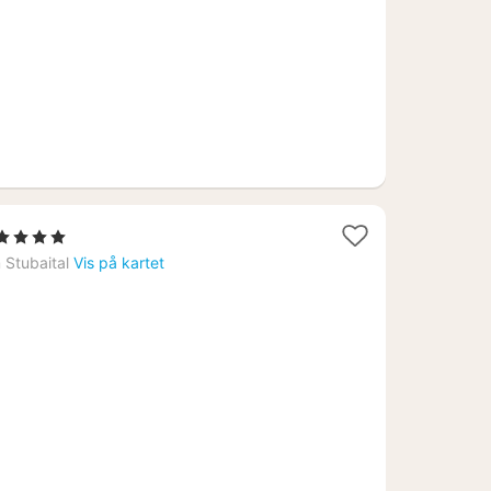
1
 4 Stjerner
natt
m Stubaital
Vis på kartet
fra
2228
kr.