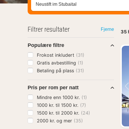
Søk hotell, region eller by
Filtrer resultater
Fjerne
35
Populære filtre
Frokost inkludert
(31)
Gratis avbestilling
(1)
Betaling på plass
(31)
Pris per rom per natt
Mindre enn 1000 kr.
(1)
1000 kr. til 1500 kr.
(7)
1500 kr. til 2000 kr.
(24)
2000 kr. og mer
(35)