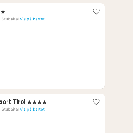
jerner
t
m Stubaital
Vis på kartet
24
1
ort Tirol
, 4 Stjerner
natt
m Stubaital
Vis på kartet
fra
3748
kr.