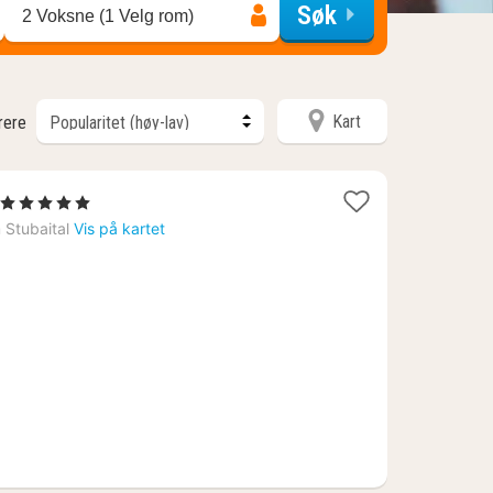
Søk
2 Voksne (1 Velg rom)
Kart
trere
1
, 5 Stjerner
natt
m Stubaital
Vis på kartet
fra
5242
kr.