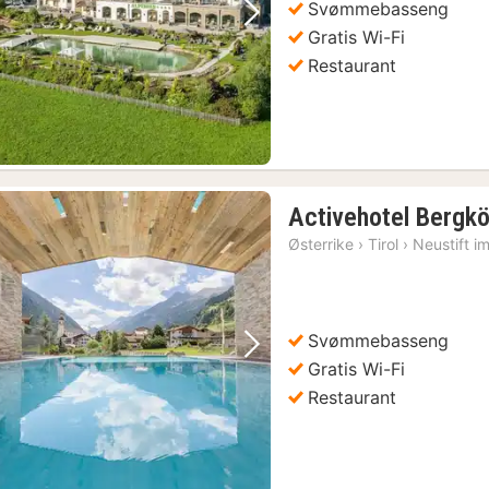
Svømmebasseng
Forrige bilde
Neste bilde
Gratis Wi-Fi
Restaurant
Activehotel Bergkö
Østerrike
›
Tirol
›
Neustift i
Svømmebasseng
Forrige bilde
Neste bilde
Gratis Wi-Fi
Restaurant