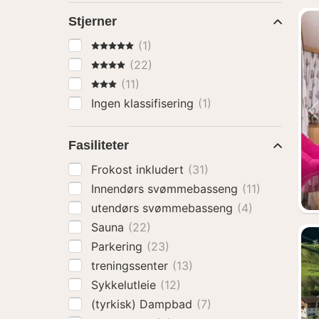
Stjerner
5 Stjerner
(1)
4 Stjerner
(22)
3 Stjerner
(11)
Ingen klassifisering
(1)
Fasiliteter
Frokost inkludert
(31)
Innendørs svømmebasseng
(11)
utendørs svømmebasseng
(4)
Sauna
(22)
Parkering
(23)
treningssenter
(13)
Sykkelutleie
(12)
(tyrkisk) Dampbad
(7)