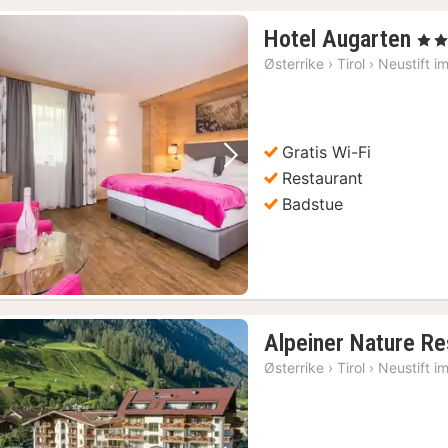
1
Hotel Augarten
, 3 St
nat
Østerrike
›
Tirol
›
Neustift i
fra
18
kr.
Gratis Wi-Fi
Forrige bilde
Neste bilde
Restaurant
Badstue
Alpeiner Nature Res
Østerrike
›
Tirol
›
Neustift i