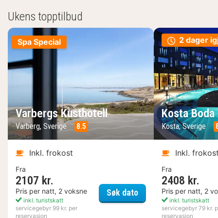
Ukens topptilbud
2 dager ig
Spa Special
Varbergs Kusthotell
Kosta Boda 
Varberg, Sverige
8.5
Kosta, Sverige
Inkl. frokost
Inkl. frokos
Fra
Fra
2107 kr.
2408 kr.
Varbergs Kusthotell
Pris per natt, 2 voksne
Pris per natt, 2 v
Søk dato
inkl. turistskatt
inkl. turistskatt
servicegebyr 99 kr. per
servicegebyr 79 kr. p
reservasjon
reservasjon