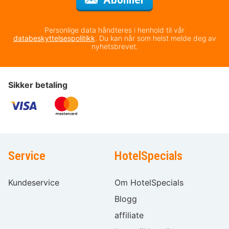
Personlige data håndteres i henhold til vår
databeskyttelsespolitikk
. Du kan når som helst melde deg av
nyhetsbrevet.
Sikker betaling
Service
HotelSpecials
Kundeservice
Om HotelSpecials
Blogg
affiliate