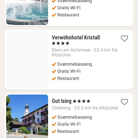
Svømmebasseng
kr.
Gratis Wi-Fi
Restaurant
1
Verwöhnhotel Kristall
natt
, 4 Stjerner
fra
Eben am Achensee
·
52.4 km fra
5839
Kitzbühel
kr.
Svømmebasseng
Gratis Wi-Fi
Restaurant
1
Gut Ising
, 4 Stjerner
natt
Chieming
·
53.5 km fra Kitzbühel
fra
7810
Svømmebasseng
kr.
Gratis Wi-Fi
Restaurant