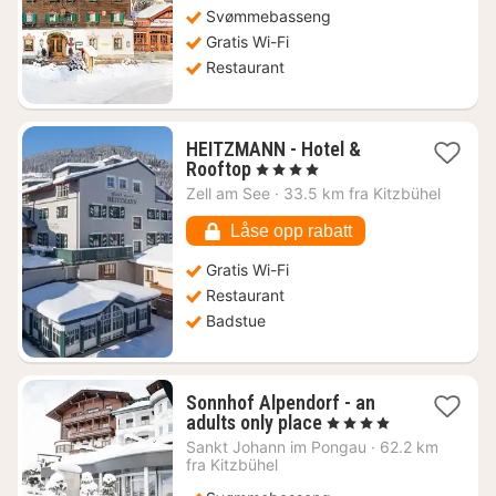
3084
Svømmebasseng
kr.
Gratis Wi-Fi
Restaurant
HEITZMANN - Hotel &
1
Rooftop
, 4 Stjerner
natt
Zell am See
·
33.5 km fra Kitzbühel
fra
2061
Låse opp rabatt
kr.
Gratis Wi-Fi
Restaurant
Badstue
Sonnhof Alpendorf - an
1
adults only place
, 4 Stjerner
natt
Sankt Johann im Pongau
·
62.2 km
fra
fra Kitzbühel
5745