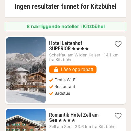
Ingen resultater funnet for
Kitzbühel
8 nærliggende hoteller i Kitzbühel
Hotel Leitenhof
1
SUPERIOR
, 4 Stjerner
natt
Scheffau am Wilden Kaiser
·
14.1 km
fra
fra Kitzbühel
4431
kr.
Låse opp rabatt
Gratis Wi-Fi
Restaurant
Badstue
Romantik Hotel Zell am
1
See
, 4 Stjerner
natt
Zell am See
·
33.6 km fra Kitzbühel
fra