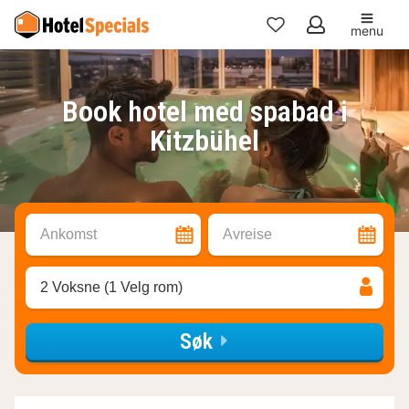
menu
Mine
favoritter
Book hotel med spabad i
Kitzbühel
Ankomst
Avreise
2 Voksne (1 Velg rom)
Søk