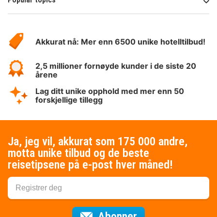
Om
Hotelspecials
Akkurat nå: Mer enn 6500 unike hotelltilbud!
2,5 millioner fornøyde kunder i de siste 20
årene
Lag ditt unike opphold med mer enn 50
forskjellige tillegg
Ja, jeg vil, akkurat som 175 000 andre,
motta unike tilbud og de beste
reisetipsene på e-post hver måned!
for nyhetsbrevet
Abonner