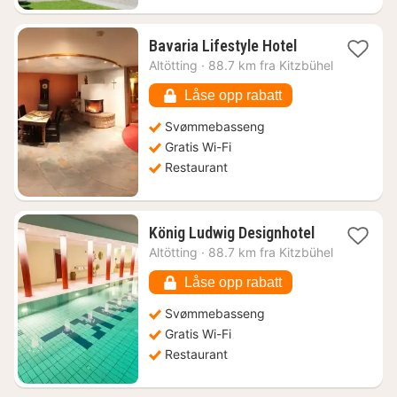
1
Bavaria Lifestyle Hotel
natt
Altötting
·
88.7 km fra Kitzbühel
fra
1772
Låse opp rabatt
kr.
Svømmebasseng
Gratis Wi-Fi
Restaurant
1
König Ludwig Designhotel
natt
Altötting
·
88.7 km fra Kitzbühel
fra
1750
Låse opp rabatt
kr.
Svømmebasseng
Gratis Wi-Fi
Restaurant