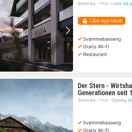
natt
Østerrike
›
Tirol
›
Ladis
Vis 
fra
2235
Låse opp rabatt
kr.
Forrige bilde
Neste bilde
Svømmebasseng
Gratis Wi-Fi
Restaurant
Der Stern - Wirtsh
Generationen seit 
Østerrike
›
Tirol
›
Obsteig
Vi
Svømmebasseng
Forrige bilde
Neste bilde
Gratis Wi-Fi