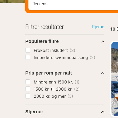
Søk hotell, region eller by
Filtrer resultater
Fjerne
10
Populære filtre
Frokost inkludert
(3)
Innendørs svømmebasseng
(2)
Pris per rom per natt
Mindre enn 1500 kr.
(1)
1500 kr. til 2000 kr.
(2)
2000 kr. og mer
(3)
Stjerner