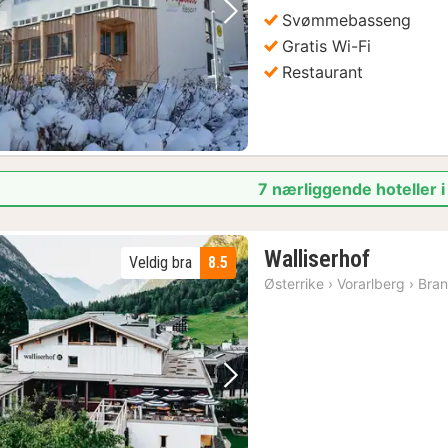
Svømmebasseng
Forrige bilde
Neste bilde
Gratis Wi-Fi
Restaurant
7 nærliggende hoteller 
1
Walliserhof
Veldig bra
8.5
natt
Østerrike
›
Vorarlberg
›
Bra
fra
1949
kr.
Forrige bilde
Neste bilde