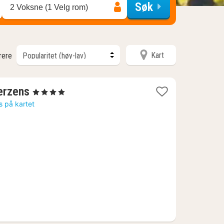
Søk
2 Voksne (1 Velg rom)
Kart
trere
1
erzens
, 4 Stjerner
natt
s på kartet
fra
1395
kr.