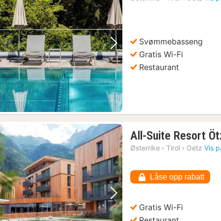
fra
158
kr.
Svømmebasseng
Forrige bilde
Neste bilde
Gratis Wi-Fi
Restaurant
All-Suite Resort Öt
Østerrike
›
Tirol
›
Oetz
Vis p
Låse opp rabatt
Forrige bilde
Neste bilde
Gratis Wi-Fi
Restaurant