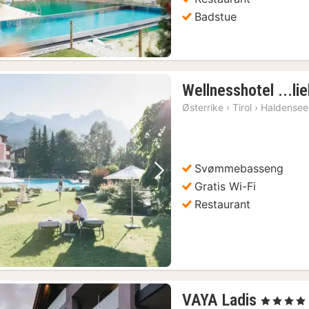
Badstue
Wellnesshotel ...li
Østerrike
›
Tirol
›
Haldensee
Svømmebasseng
Forrige bilde
Neste bilde
Gratis Wi-Fi
Restaurant
1
VAYA Ladis
, 4 Stjerner