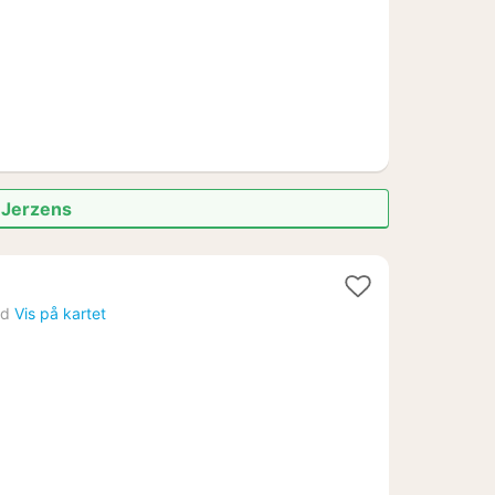
i Jerzens
nd
Vis på kartet