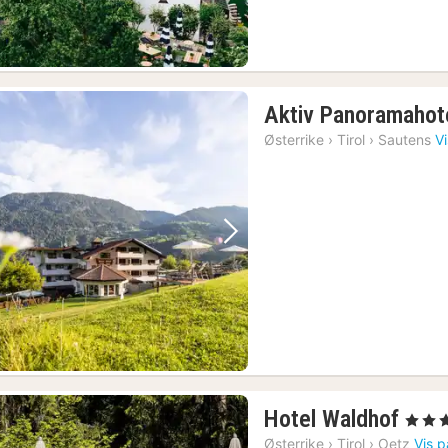
Aktiv Panoramahote
Østerrike
›
Tirol
›
Sautens
V
Forrige bilde
Neste bilde
1
Hotel Waldhof
, 4 Stje
natt
Østerrike
›
Tirol
›
Oetz
Vis p