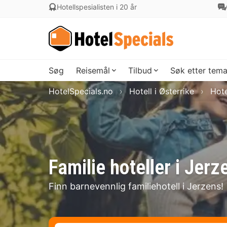
Hotellspesialisten i 20 år
Søg
Reisemål
Tilbud
Søk etter tem
HotelSpecials.no
Hotell i Østerrike
Hote
Familie hoteller i Jerz
Finn barnevennlig familiehotell i Jerzens!