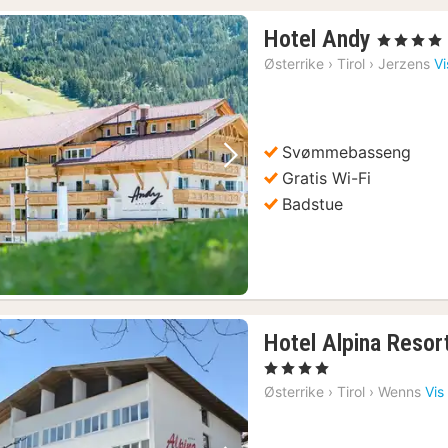
1
Hotel Andy
, 4 Stjerner
natt
Østerrike
›
Tirol
›
Jerzens
Vi
fra
1674
kr.
Svømmebasseng
Forrige bilde
Neste bilde
Gratis Wi-Fi
Badstue
Hotel Alpina Resor
, 4 Stjerner
Østerrike
›
Tirol
›
Wenns
Vis