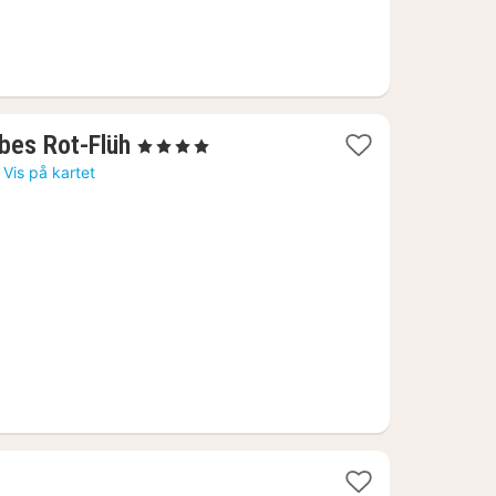
1
ebes Rot-Flüh
, 4 Stjerner
natt
Vis på kartet
fra
2050
kr.