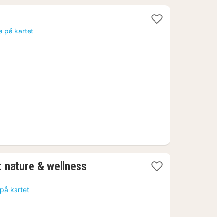
s på kartet
1
t nature & wellness
natt
fra
 på kartet
2020
kr.