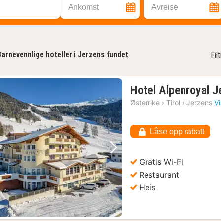
Ankomst
Avreise
Barnevennlige hoteller i Jerzens fundet
Fil
Hotel Alpenroyal J
Østerrike
›
Tirol
›
Jerzens
Vi
Låse opp rabatt
Forrige bilde
Neste bilde
Gratis Wi-Fi
Restaurant
Heis