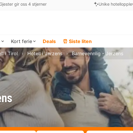
Gjester gir oss 4 stjerner
Unike hotellopple
a
Kort ferie
Deals
⏰ Siste liten
ll i Tirol
Hotell i Jerzens
Barnevennlig - Jerzens
ens