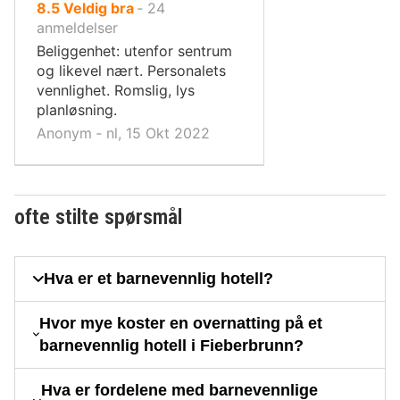
av
8.5
Veldig bra
‐
24
10,
anmeldelser
Beliggenhet: utenfor sentrum
og likevel nært. Personalets
vennlighet. Romslig, lys
planløsning.
Anonym ‐ nl, 15 Okt 2022
ofte stilte spørsmål
Hva er et barnevennlig hotell?
Hvor mye koster en overnatting på et
barnevennlig hotell i Fieberbrunn?
Hva er fordelene med barnevennlige