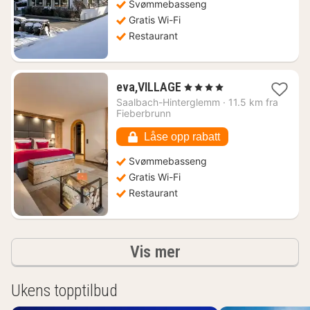
Svømmebasseng
Gratis Wi-Fi
Restaurant
1
eva,VILLAGE
, 4 Stjerner
natt
Saalbach-Hinterglemm
·
11.5 km fra
fra
Fieberbrunn
3260
kr.
Låse opp rabatt
Svømmebasseng
Gratis Wi-Fi
Restaurant
Resultater
Vis mer
Ukens topptilbud