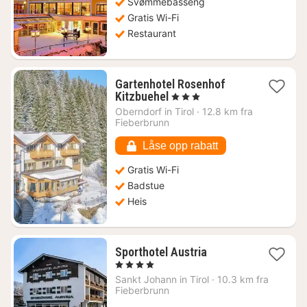
Svømmebasseng
Gratis Wi-Fi
Restaurant
Gartenhotel Rosenhof
1
Kitzbuehel
, 3 Stjerner
natt
Oberndorf in Tirol
·
12.8 km fra
fra
Fieberbrunn
1201
kr.
Låse opp rabatt
Gratis Wi-Fi
Badstue
Heis
1
Sporthotel Austria
natt
, 4 Stjerner
fra
Sankt Johann in Tirol
·
10.3 km fra
1428
Fieberbrunn
kr.