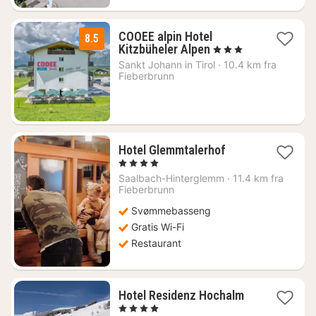
COOEE alpin Hotel
8.5
1
Kitzbüheler Alpen
, 3 Stjerner
natt
Sankt Johann in Tirol
·
10.4 km fra
fra
Fieberbrunn
931
kr.
1
Hotel Glemmtalerhof
natt
, 4 Stjerner
fra
Saalbach-Hinterglemm
·
11.4 km fra
2822
Fieberbrunn
kr.
Svømmebasseng
Gratis Wi-Fi
Restaurant
1
Hotel Residenz Hochalm
natt
, 4 Stjerner