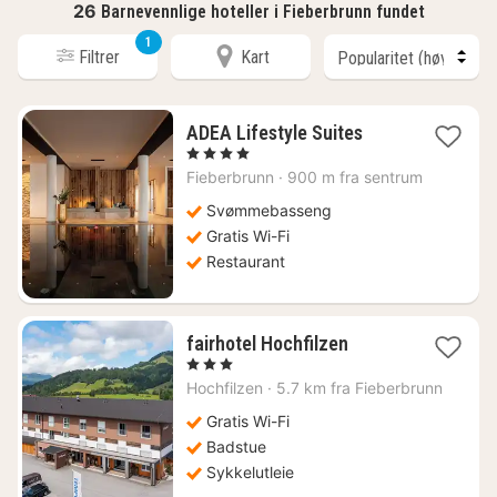
26
Barnevennlige hoteller i Fieberbrunn fundet
1
Filtrer
Kart
1
ADEA Lifestyle Suites
natt
, 4 Stjerner
fra
Fieberbrunn
·
900 m fra sentrum
2091
kr.
Svømmebasseng
Gratis Wi-Fi
Restaurant
1
fairhotel Hochfilzen
natt
, 3 Stjerner
fra
Hochfilzen
·
5.7 km fra Fieberbrunn
1263
kr.
Gratis Wi-Fi
Badstue
Sykkelutleie