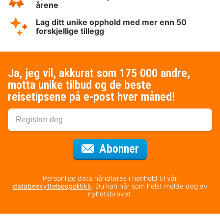
årene
Lag ditt unike opphold med mer enn 50
forskjellige tillegg
Ja, jeg vil, akkurat som 175 000 andre,
motta unike tilbud og de beste
reisetipsene på e-post hver måned!
for nyhetsbrevet
Abonner
Personlige data håndteres i henhold til vår
databeskyttelsespolitikk
. Du kan når som helst melde deg av
nyhetsbrevet.