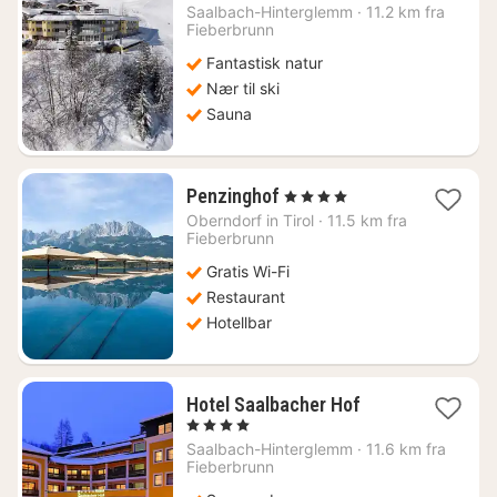
fra
Saalbach-Hinterglemm
·
11.2 km fra
1839
Fieberbrunn
kr.
Fantastisk natur
Nær til ski
Sauna
1
Penzinghof
, 4 Stjerner
natt
Oberndorf in Tirol
·
11.5 km fra
fra
Fieberbrunn
2357
Gratis Wi-Fi
kr.
Restaurant
Hotellbar
1
Hotel Saalbacher Hof
natt
, 4 Stjerner
fra
Saalbach-Hinterglemm
·
11.6 km fra
1728
Fieberbrunn
kr.