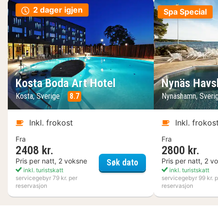
2 dager igjen
Spa Special
Kosta Boda Art Hotel
Nynäs Havs
Kosta, Sverige
8.7
Nynäshamn, Sveri
Inkl. frokost
Inkl. frokos
Fra
Fra
2408 kr.
2800 kr.
Kosta Boda Art Hotel
Pris per natt, 2 voksne
Pris per natt, 2 v
Søk dato
inkl. turistskatt
inkl. turistskatt
servicegebyr 79 kr. per
servicegebyr 99 kr. p
reservasjon
reservasjon