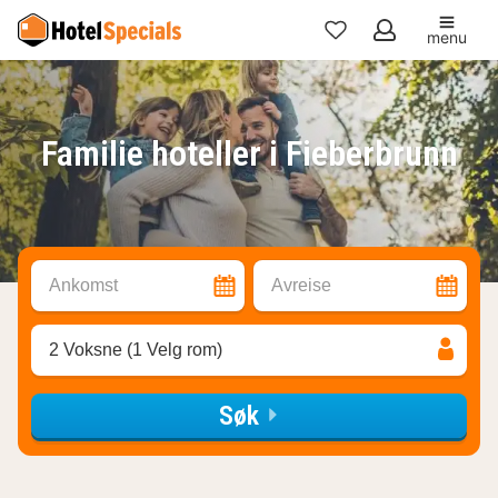
menu
Mine
favoritter
Familie hoteller i Fieberbrunn
Ankomst
Avreise
2 Voksne (1 Velg rom)
Søk