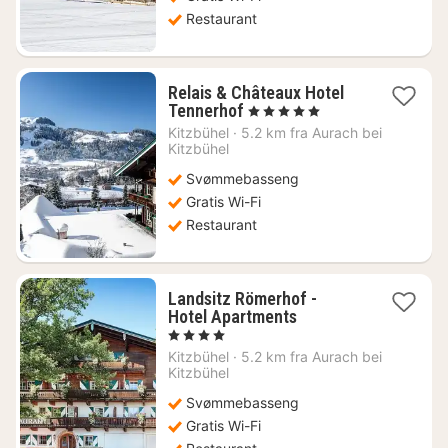
Restaurant
Relais & Châteaux Hotel
1
Tennerhof
, 5 Stjerner
natt
Kitzbühel
·
5.2 km fra Aurach bei
fra
Kitzbühel
3106
Svømmebasseng
kr.
Gratis Wi-Fi
Restaurant
Landsitz Römerhof -
1
Hotel Apartments
natt
, 4 Stjerner
fra
Kitzbühel
·
5.2 km fra Aurach bei
2922
Kitzbühel
kr.
Svømmebasseng
Gratis Wi-Fi