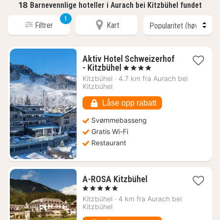
18
Barnevennlige hoteller i Aurach bei Kitzbühel fundet
1
Filtrer
Kart
Aktiv Hotel Schweizerhof
1
- Kitzbühel
, 4 Stjerner
natt
Kitzbühel
·
4.7 km fra Aurach bei
fra
Kitzbühel
3018
kr.
Låse opp rabatt
Svømmebasseng
Gratis Wi-Fi
Restaurant
1
A-ROSA Kitzbühel
natt
, 5 Stjerner
fra
Kitzbühel
·
4 km fra Aurach bei
3099
Kitzbühel
kr.