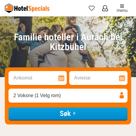
menu
Mine
favoritter
Familie hoteller i Aurach bei
Kitzbühel
Ankomst
Avreise
2 Voksne (1 Velg rom)
Søk