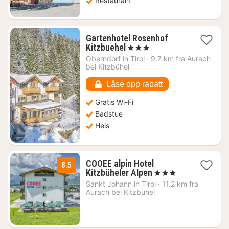
Restaurant
Gartenhotel Rosenhof
1
Kitzbuehel
, 3 Stjerner
natt
Oberndorf in Tirol
·
9.7 km fra Aurach
fra
bei Kitzbühel
1204
kr.
Låse opp rabatt
Gratis Wi-Fi
Badstue
Heis
COOEE alpin Hotel
8.5
1
Kitzbüheler Alpen
, 3 Stjerner
natt
Sankt Johann in Tirol
·
11.2 km fra
fra
Aurach bei Kitzbühel
933
kr.