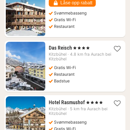
kr.
Låse opp rabatt
Svømmebasseng
Gratis Wi-Fi
Restaurant
1
Das Reisch
, 4 Stjerner
natt
Kitzbühel
·
4.8 km fra Aurach bei
fra
Kitzbühel
2551
Gratis Wi-Fi
kr.
Restaurant
Badstue
1
Hotel Rasmushof
, 4 Stjerner
natt
Kitzbühel
·
5 km fra Aurach bei
fra
Kitzbühel
2845
Svømmebasseng
kr.
Gratis Wi-Fi