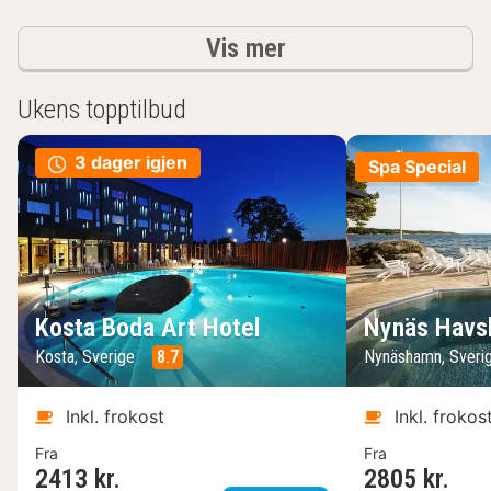
Resultater
Vis mer
Ukens topptilbud
3 dager igjen
Spa Special
Kosta Boda Art Hotel
Nynäs Havs
Kosta, Sverige
8.7
Nynäshamn, Sveri
Inkl. frokost
Inkl. frokos
Fra
Fra
2413 kr.
2805 kr.