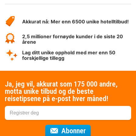
Om
Hotelspecials
Akkurat nå: Mer enn 6500 unike hotelltilbud!
2,5 millioner fornøyde kunder i de siste 20
årene
Lag ditt unike opphold med mer enn 50
forskjellige tillegg
Ja, jeg vil, akkurat som 175 000 andre,
motta unike tilbud og de beste
reisetipsene på e-post hver måned!
for nyhetsbrevet
Abonner