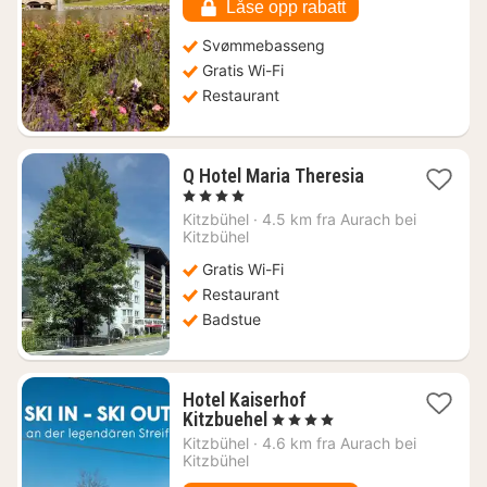
Låse opp rabatt
Svømmebasseng
Gratis Wi-Fi
Restaurant
1
Q Hotel Maria Theresia
natt
, 4 Stjerner
fra
Kitzbühel
·
4.5 km fra Aurach bei
1294
Kitzbühel
kr.
Gratis Wi-Fi
Restaurant
Badstue
Hotel Kaiserhof
1
Kitzbuehel
, 4 Stjerner
natt
Kitzbühel
·
4.6 km fra Aurach bei
fra
Kitzbühel
1731