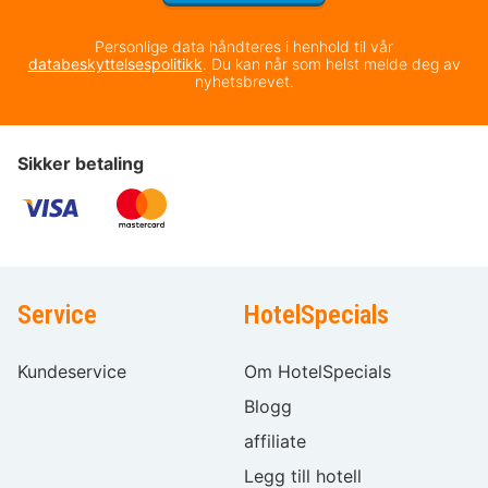
Personlige data håndteres i henhold til vår
databeskyttelsespolitikk
. Du kan når som helst melde deg av
nyhetsbrevet.
Sikker betaling
Service
HotelSpecials
Kundeservice
Om HotelSpecials
Blogg
affiliate
Legg till hotell