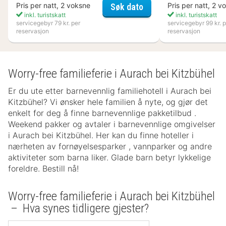
Kosta Boda Art Hotel
Pris per natt, 2 voksne
Pris per natt, 2 v
Søk dato
inkl. turistskatt
inkl. turistskatt
servicegebyr 79 kr. per
servicegebyr 99 kr. p
reservasjon
reservasjon
Worry-free familieferie i Aurach bei Kitzbühel
Er du ute etter barnevennlig familiehotell i Aurach bei
Kitzbühel? Vi ønsker hele familien å nyte, og gjør det
enkelt for deg å finne barnevennlige pakketilbud .
Weekend pakker og avtaler i barnevennlige omgivelser
i Aurach bei Kitzbühel. Her kan du finne hoteller i
nærheten av fornøyelsesparker , vannparker og andre
aktiviteter som barna liker. Glade barn betyr lykkelige
foreldre. Bestill nå!
Worry-free familieferie i Aurach bei Kitzbühel
– Hva synes tidligere gjester?