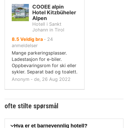
COOEE alpin
Hotel Kitzbüheler
Alpen
Hotell i Sankt
Johann in Tirol
av
8.5
Veldig bra
‐
24
10,
anmeldelser
Mange parkeringsplasser.
Ladestasjon for e-biler.
Oppbevaringsrom for ski eller
sykler. Separat bad og toalett.
Anonym ‐ de, 26 Aug 2022
ofte stilte spørsmål
Hva er et barnevennlig hotell?