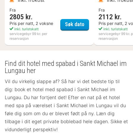
Inkl. frokost
Inkl. frokos
Fra
Fra
2805 kr.
2112 kr.
Nynäs Havsbad
Pris per natt, 2 voksne
Pris per natt, 2 v
Søk dato
inkl. turistskatt
inkl. turistskatt
servicegebyr 99 kr. per
servicegebyr 99 kr. p
reservasjon
reservasjon
Find dit hotel med spabad i Sankt Michael im
Lungau her
Vil du virkelig slappe af? Så har vi det bedste tip til
dig: book et hotel med spabad i Sankt Michael im
Lungau. Du har fortjent det! Efter en nat på et hotel
med spa på værelset
i Sankt Michael im Lungau vil du
føle dig som om du er blevet født på ny. Læn dig
tilbage i dit eget private boblebad hele dagen. Sikke et
vidunderligt perspektiv!