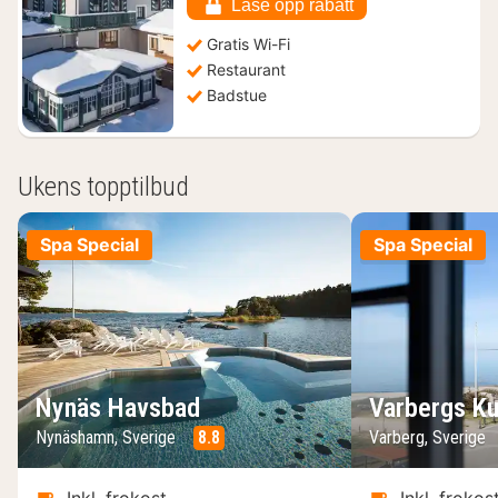
kr.
Låse opp rabatt
Gratis Wi-Fi
Restaurant
Badstue
Ukens topptilbud
Spa Special
Spa Special
Nynäs Havsbad
Varbergs Ku
Nynäshamn, Sverige
8.8
Varberg, Sverige