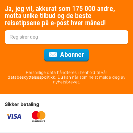
Ja, jeg vil, akkurat som 175 000 andre,
motta unike tilbud og de beste
reisetipsene på e-post hver måned!
for nyhetsbrevet
Abonner
Personlige data håndteres i henhold til vår
databeskyttelsespolitikk
. Du kan når som helst melde deg av
nyhetsbrevet.
Sikker betaling