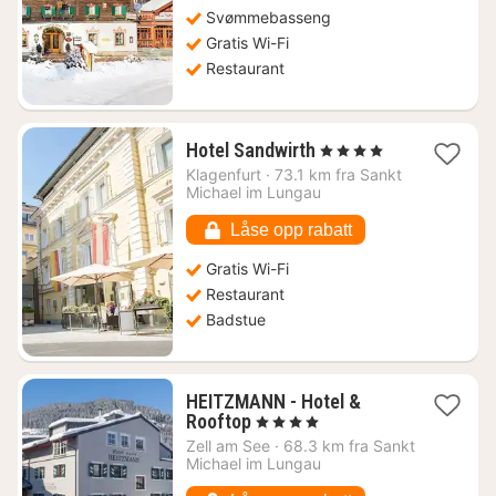
3091
Svømmebasseng
kr.
Gratis Wi-Fi
Restaurant
1
Hotel Sandwirth
, 4 Stjerner
natt
Klagenfurt
·
73.1 km fra Sankt
fra
Michael im Lungau
2327
kr.
Låse opp rabatt
Gratis Wi-Fi
Restaurant
Badstue
HEITZMANN - Hotel &
1
Rooftop
, 4 Stjerner
natt
Zell am See
·
68.3 km fra Sankt
fra
Michael im Lungau
2065