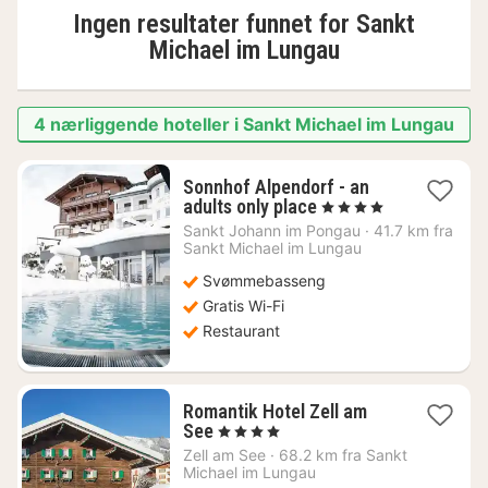
Ingen resultater funnet for
Sankt
Michael im Lungau
4 nærliggende hoteller i Sankt Michael im Lungau
Sonnhof Alpendorf - an
1
adults only place
, 4 Stjerner
natt
Sankt Johann im Pongau
·
41.7 km fra
fra
Sankt Michael im Lungau
5756
Svømmebasseng
kr.
Gratis Wi-Fi
Restaurant
Romantik Hotel Zell am
1
See
, 4 Stjerner
natt
Zell am See
·
68.2 km fra Sankt
fra
Michael im Lungau