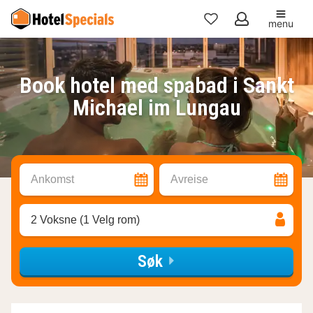
menu
Mine
favoritter
Book hotel med spabad i Sankt
Michael im Lungau
Ankomst
Avreise
2 Voksne (1 Velg rom)
Søk