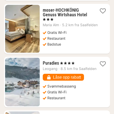
moser-HOCHKÖNIG
1
Genuss Wirtshaus Hotel
natt
, 3 Stjerner
fra
Maria Alm
·
5.2 km fra Saalfelden
1773
kr.
Gratis Wi-Fi
Restaurant
Badstue
1
Puradies
, 4 Stjerner
natt
Leogang
·
8.5 km fra Saalfelden
fra
2988
Låse opp rabatt
kr.
Svømmebasseng
Gratis Wi-Fi
Restaurant