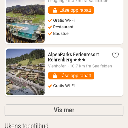
Leogang
·
9.3 km fra Saalfelden
fra
3222
Låse opp rabatt
kr.
Gratis Wi-Fi
Restaurant
Badstue
AlpenParks Ferienresort
1
Rehrenberg
, 3 Stjerner
natt
Viehhofen
·
10.7 km fra Saalfelden
fra
1729
Låse opp rabatt
kr.
Gratis Wi-Fi
Resultater
Vis mer
Ukens topptilbud