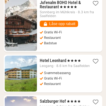
Jufenalm BOHO Hotel &
1
Restaurant
, 5 Stjerner
natt
Sonnberg im Mühlkreis
·
8.3 km fra
fra
Saalfelden
4600
kr.
Låse opp rabatt
Gratis Wi-Fi
Restaurant
Badstue
1
Hotel Leonhard
, 4 Stjerner
natt
Leogang
·
8.6 km fra Saalfelden
fra
2601
Svømmebasseng
kr.
Gratis Wi-Fi
Restaurant
1
Salzburger Hof
, 4 Stjerner
natt