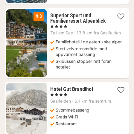
Superior Sport und
9.0
Familienresort Alpenblick
2
, 4 Stjerner
netter
Zell am See
·
13.8 km fra Saalfelden
fra
2500
Familiehotell i de østerrikske alper
kr.
Stort velværeområde med
oppvarmet basseng
Skibussen stopper rett foran
hotellet
1
Hotel Gut Brandlhof
natt
, 4 Stjerner
fra
Saalfelden
·
6.1 km fra sentrum
2430
kr.
Svømmebasseng
Gratis Wi-Fi
Restaurant