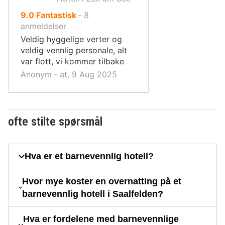
av
9.0
Fantastisk
‐
8
10,
anmeldelser
Veldig hyggelige verter og
veldig vennlig personale, alt
var flott, vi kommer tilbake
Anonym ‐ at, 9 Aug 2025
ofte stilte spørsmål
Hva er et barnevennlig hotell?
Hvor mye koster en overnatting på et
barnevennlig hotell i Saalfelden?
Hva er fordelene med barnevennlige