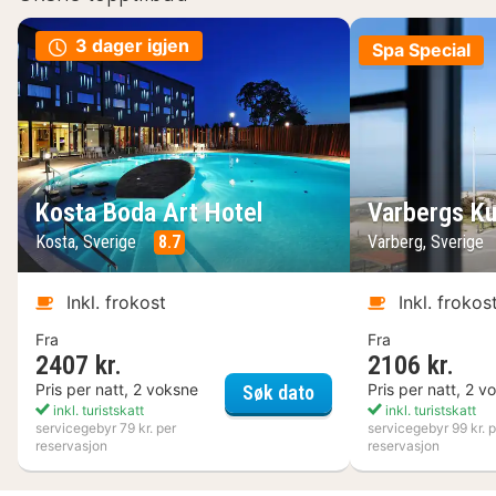
3 dager igjen
Spa Special
Kosta Boda Art Hotel
Varbergs Ku
Kosta, Sverige
8.7
Varberg, Sverige
Inkl. frokost
Inkl. frokos
Fra
Fra
2407 kr.
2106 kr.
Kosta Boda Art Hotel
Pris per natt, 2 voksne
Pris per natt, 2 v
Søk dato
inkl. turistskatt
inkl. turistskatt
servicegebyr 79 kr. per
servicegebyr 99 kr. p
reservasjon
reservasjon