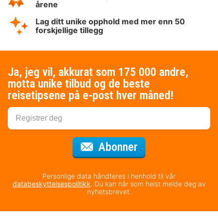
årene
Lag ditt unike opphold med mer enn 50
forskjellige tillegg
Ja, jeg vil, akkurat som 175 000 andre,
motta unike tilbud og de beste
reisetipsene på e-post hver måned!
for nyhetsbrevet
Abonner
Personlige data håndteres i henhold til vår
databeskyttelsespolitikk
. Du kan når som helst melde deg av
nyhetsbrevet.