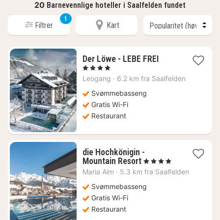
20
Barnevennlige hoteller i Saalfelden fundet
1
Filtrer
Kart
1
Der Löwe - LEBE FREI
natt
, 4 Stjerner
fra
Leogang
·
6.2 km fra Saalfelden
2105
kr.
Svømmebasseng
Gratis Wi-Fi
Restaurant
die Hochkönigin -
1
Mountain Resort
, 4 Stjerner
natt
Maria Alm
·
5.3 km fra Saalfelden
fra
3254
Svømmebasseng
kr.
Gratis Wi-Fi
Restaurant