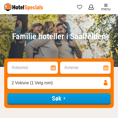
menu
Mine
favoritter
Familie hoteller i Saalfelden
Ankomst
Avreise
2 Voksne (1 Velg rom)
Søk