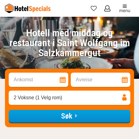
menu
Mine
favoritter
Hotell med middag og
restaurant i Saint Wolfgang im
Salzkammergut
Ankomst
Avreise
2 Voksne (1 Velg rom)
Søk