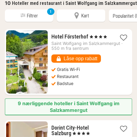
10
Hoteller med restaurant i Saint Wolfgang im Salzkammergut
1
Filtrer
Kart
1
Hotel Försterhof
, 4 Stjerner
natt
Saint Wolfgang im Salzkammergut
·
fra
550 m fra sentrum
2620
kr.
Låse opp rabatt
Gratis Wi-Fi
Restaurant
Badstue
9 nærliggende hoteller i Saint Wolfgang im
Salzkammergut
Dorint City-Hotel
1
Salzburg
, 4 Stjerner