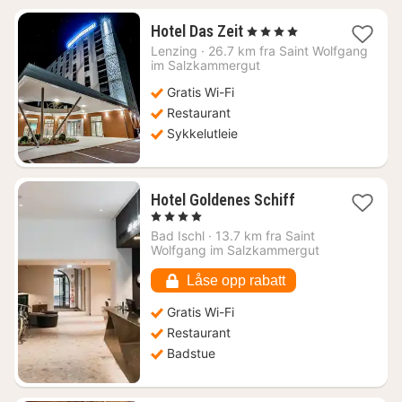
1
Hotel Das Zeit
, 4 Stjerner
natt
Lenzing
·
26.7 km fra Saint Wolfgang
fra
im Salzkammergut
1503
Gratis Wi-Fi
kr.
Restaurant
Sykkelutleie
1
Hotel Goldenes Schiff
natt
, 4 Stjerner
fra
Bad Ischl
·
13.7 km fra Saint
2006
Wolfgang im Salzkammergut
kr.
Låse opp rabatt
Gratis Wi-Fi
Restaurant
Badstue