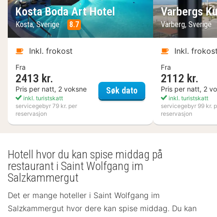
Kosta Boda Art Hotel
Varbergs Ku
Kosta, Sverige
8.7
Varberg, Sverige
Inkl. frokost
Inkl. frokos
Fra
Fra
2413 kr.
2112 kr.
Kosta Boda Art Hotel
Pris per natt, 2 voksne
Pris per natt, 2 v
Søk dato
inkl. turistskatt
inkl. turistskatt
servicegebyr 79 kr. per
servicegebyr 99 kr. p
reservasjon
reservasjon
Hotell hvor du kan spise middag på
restaurant i Saint Wolfgang im
Salzkammergut
Det er mange hoteller i Saint Wolfgang im
Salzkammergut hvor dere kan spise middag. Du kan