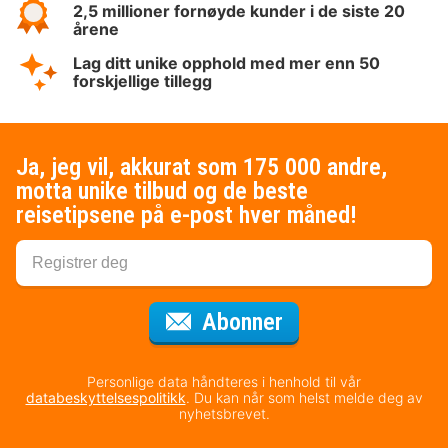
2,5 millioner fornøyde kunder i de siste 20
årene
Lag ditt unike opphold med mer enn 50
forskjellige tillegg
Ja, jeg vil, akkurat som 175 000 andre,
motta unike tilbud og de beste
reisetipsene på e-post hver måned!
for nyhetsbrevet
Abonner
Personlige data håndteres i henhold til vår
databeskyttelsespolitikk
. Du kan når som helst melde deg av
nyhetsbrevet.