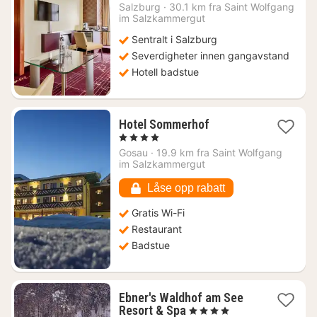
natt
Salzburg
·
30.1 km fra Saint Wolfgang
fra
im Salzkammergut
1181
Sentralt i Salzburg
kr.
Severdigheter innen gangavstand
Hotell badstue
1
Hotel Sommerhof
natt
, 4 Stjerner
fra
Gosau
·
19.9 km fra Saint Wolfgang
2913
im Salzkammergut
kr.
Låse opp rabatt
Gratis Wi-Fi
Restaurant
Badstue
Ebner's Waldhof am See
1
Resort & Spa
, 4 Stjerner