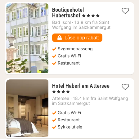
Boutiquehotel
1
Hubertushof
, 4 Stjerner
natt
Bad Ischl
·
13.8 km fra Saint
fra
Wolfgang im Salzkammergut
2726
kr.
Låse opp rabatt
Svømmebasseng
Gratis Wi-Fi
Restaurant
Hotel Haberl am Attersee
1
, 4 Stjerner
natt
Attersee
·
18.4 km fra Saint Wolfgang
fra
im Salzkammergut
2719
Gratis Wi-Fi
kr.
Restaurant
Sykkelutleie