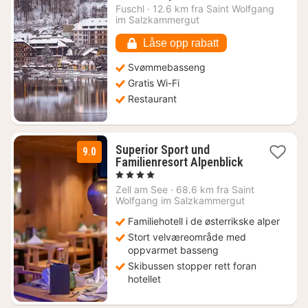
natt
Fuschl
·
12.6 km fra Saint Wolfgang
fra
im Salzkammergut
4229
kr.
Låse opp rabatt
Svømmebasseng
Gratis Wi-Fi
Restaurant
Superior Sport und
9.0
Familienresort Alpenblick
2
, 4 Stjerner
netter
Zell am See
·
68.6 km fra Saint
fra
Wolfgang im Salzkammergut
2504
Familiehotell i de østerrikske alper
kr.
Stort velværeområde med
oppvarmet basseng
Skibussen stopper rett foran
hotellet