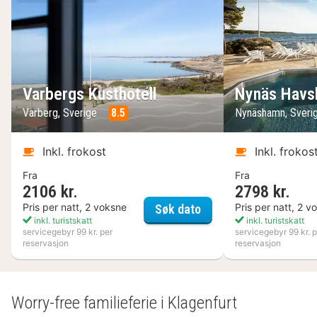
Varbergs Kusthotell
Nynäs Havs
Varberg, Sverige
8.5
Nynäshamn, Sveri
Inkl. frokost
Inkl. frokos
Fra
Fra
2106 kr.
2798 kr.
Varbergs Kusthotell
Pris per natt, 2 voksne
Pris per natt, 2 v
Søk dato
inkl. turistskatt
inkl. turistskatt
servicegebyr 99 kr. per
servicegebyr 99 kr. p
reservasjon
reservasjon
Worry-free familieferie i Klagenfurt