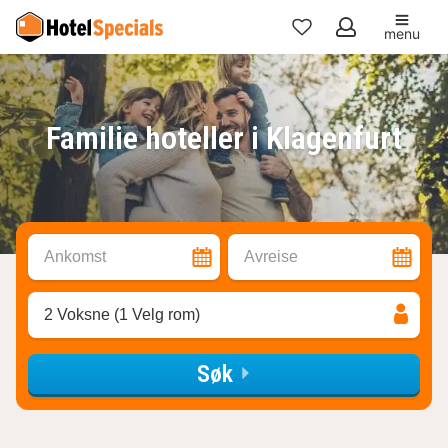
menu
Mine
favoritter
Familie hoteller i Klagenfurt
Ankomst
Avreise
2 Voksne (1 Velg rom)
Søk