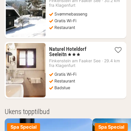
Finkenstein am Faaker See
·
30.2 km
fra
fra Klagenfurt
2980
Svømmebasseng
kr.
Gratis Wi-Fi
Restaurant
Naturel Hoteldorf
1
Seeleitn
, 3 Stjerner
natt
Finkenstein am Faaker See
·
29.4 km
fra
fra Klagenfurt
3120
Gratis Wi-Fi
kr.
Restaurant
Badstue
Ukens topptilbud
Spa Special
Spa Special