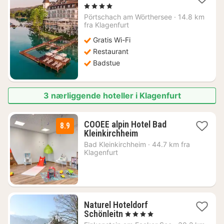
natt
, 4 Stjerner
fra
Pörtschach am Wörthersee
·
14.8 km
6720
fra Klagenfurt
kr.
Gratis Wi-Fi
Restaurant
Badstue
3 nærliggende hoteller i Klagenfurt
COOEE alpin Hotel Bad
8.9
1
Kleinkirchheim
natt
Bad Kleinkirchheim
·
44.7 km fra
fra
Klagenfurt
872
kr.
Naturel Hoteldorf
1
Schönleitn
, 4 Stjerner
natt