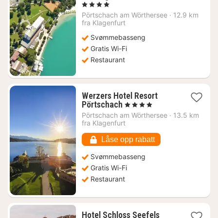
natt
, 4 Stjerner
fra
Pörtschach am Wörthersee
·
12.9 km
3493
fra Klagenfurt
kr.
Svømmebasseng
Gratis Wi-Fi
Restaurant
Werzers Hotel Resort
1
Pörtschach
, 4 Stjerner
natt
Pörtschach am Wörthersee
·
13.5 km
fra
fra Klagenfurt
2883
kr.
Låse opp rabatt
Svømmebasseng
Gratis Wi-Fi
Restaurant
1
Hotel Schloss Seefels