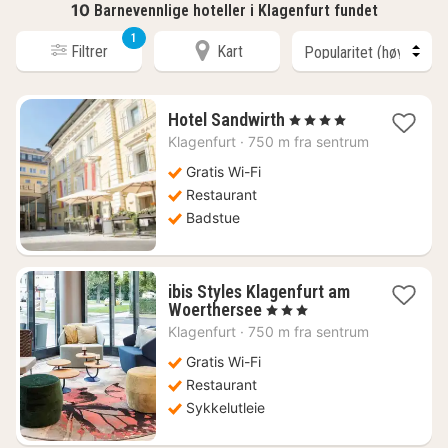
10
Barnevennlige hoteller i Klagenfurt fundet
1
Filtrer
Kart
1
Hotel Sandwirth
, 4 Stjerner
natt
Klagenfurt
·
750 m fra sentrum
fra
1174
Gratis Wi-Fi
kr.
Restaurant
Badstue
ibis Styles Klagenfurt am
1
Woerthersee
, 3 Stjerner
natt
Klagenfurt
·
750 m fra sentrum
fra
1090
Gratis Wi-Fi
kr.
Restaurant
Sykkelutleie