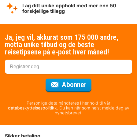
Lag ditt unike opphold med mer enn 50
forskjellige tillegg
Ja, jeg vil, akkurat som 175 000 andre,
motta unike tilbud og de beste
reisetipsene på e-post hver måned!
for nyhetsbrevet
Abonner
Personlige data håndteres i henhold til vår
databeskyttelsespolitikk
. Du kan når som helst melde deg av
nyhetsbrevet.
Sikker betaling