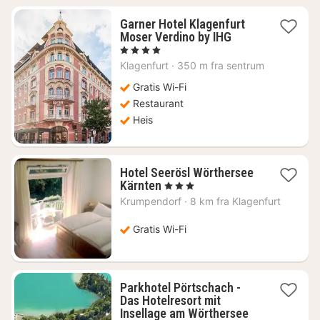
Garner Hotel Klagenfurt
1
Moser Verdino by IHG
natt
, 4 Stjerner
fra
Klagenfurt
·
350 m fra sentrum
1090
kr.
Gratis Wi-Fi
Restaurant
Heis
Hotel Seerösl Wörthersee
1
Kärnten
, 3 Stjerner
natt
Krumpendorf
·
8 km fra Klagenfurt
fra
2475
Gratis Wi-Fi
kr.
Parkhotel Pörtschach -
Das Hotelresort mit
1
Insellage am Wörthersee