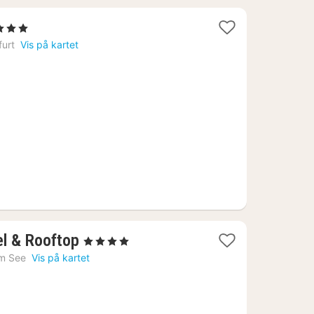
tjerner
tt
furt
Vis på kartet
a
81
1
l & Rooftop
, 4 Stjerner
natt
am See
Vis på kartet
fra
1901
kr.