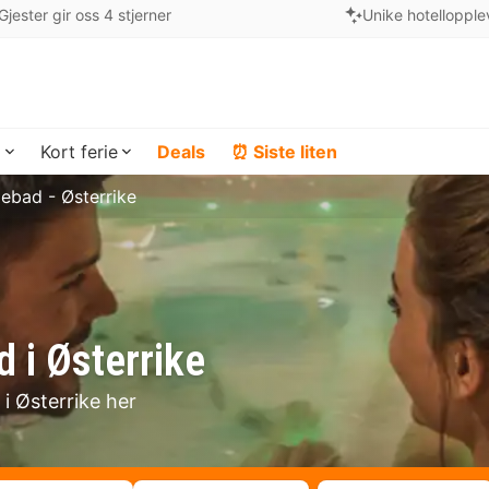
Gjester gir oss 4 stjerner
Unike hotellopple
a
Kort ferie
Deals
⏰ Siste liten
ebad - Østerrike
 i Østerrike
 i Østerrike her