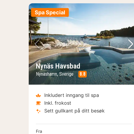
Spa Special
Forrige bilde
Ne
Nynäs Havsbad
Nynäshamn, Sverige
8.8
Inkludert inngang til spa
Inkl. frokost
Sett gullkant på ditt besøk
Fra