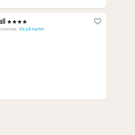
1
ll
, 4 Stjerner
natt
Achensee
Vis på kartet
fra
5839
kr.