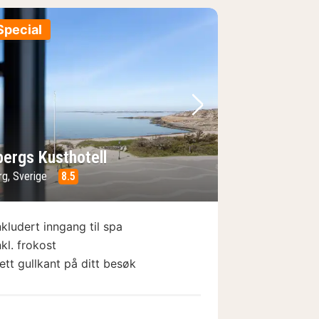
Special
e
rrige bilde
Neste bilde
bergs Kusthotell
rg, Sverige
8.5
nkludert inngang til spa
nkl. frokost
ett gullkant på ditt besøk