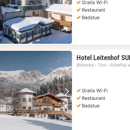
Gratis Wi-Fi
Forrige bilde
Neste bilde
Restaurant
Badstue
Hotel Leitenhof S
Østerrike
›
Tirol
›
Scheffau 
Gratis Wi-Fi
Forrige bilde
Neste bilde
Restaurant
Badstue