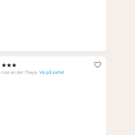
kr.
1
a
, 3 Stjerner
natt
›
Laa an der Thaya
Vis på kartet
fra
1114
kr.