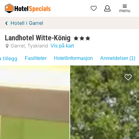
menu
Mine
Hotell i Garrel
favoritter
Landhotel Witte-König
, 3 Stjerner
Garrel
Tyskland
Vis på kart
 tillegg
Fasiliteter
Hotellinformasjon
Anmeldelser (1)