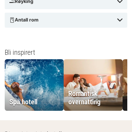
Røyking
Antall rom
Bli inspirert
Romantisk
Spa hotell
overnatting
L