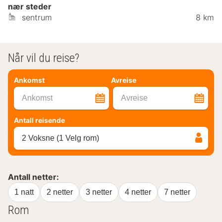
nær steder
sentrum
8 km
Når vil du reise?
Ankomst
Avreise
Ankomst
Avreise
Antall reisende
2 Voksne (1 Velg rom)
Antall netter:
1 natt
2 netter
3 netter
4 netter
7 netter
Rom