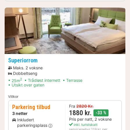
Superiorrom
Maks. 2 voksne
Dobbeltseng
2
25m
Trådløst internett
Terrasse
Utsikt over gaten
Villkor
Parkering tilbud
Fra
2820 Kr.
1880 kr.
rabatt
-33 %
3 netter
Pris per natt, 2 voksne
Inkludert
inkl. turistskatt
parkeringsplass
servicegebyr 119 kr. per