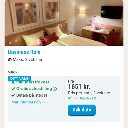
Business Rom
Maks. 2 voksne
Villkor
DITT VALG
Fra
Inkludert frokost
1651 kr.
Gratis avbestilling
Pris per natt, 2 voksne
Betale på stedet
inkl. turistskatt
Mer informasjon
for Business Rom
Søk dato