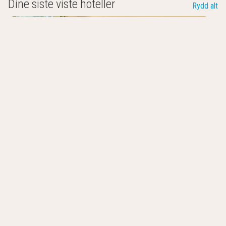
Dine siste viste hoteller
Rydd alt
Landhotel Witte-König
Garrel
,
Tyskland
0.0
/10
Det er mange gode grunner
for et besøk til landet vårt hotell i Garrel.
landet Hotel
Hoteller i nærheten