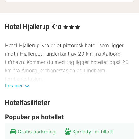
Hotel Hjallerup Kro
, 3 Stjerner
Hotel Hjallerup Kro er et pittoresk hotell som ligger
midt i Hjallerup, i underkant av 20 km fra Aalborg
lufthavn. Kommer du med tog ligger hotellet også 20
km fra Ålborg jernbanestasjon og Lindholm
jernbanestasjon.
Les mer
Hotellets 24 rom er enkelt innredet med skrivebord, TV
og sittegrupper. Badene er ganske store og har
Hotelfasiliteter
hygieneartikler av et enklere slag.
Populær på hotellet
En kontinental frokostbuffé serveres hver morgen i
hotellets restaurant. Restauranten ligger i bygningen
Gratis parkering
Kjæledyr er tillatt
og serverer tradisjonelle danske retter og også franske