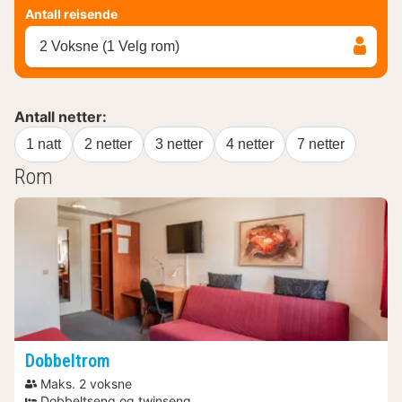
Antall reisende
2 Voksne (1 Velg rom)
Antall netter:
1 natt
2 netter
3 netter
4 netter
7 netter
Rom
Dobbeltrom
Maks. 2 voksne
Dobbeltseng og twinseng