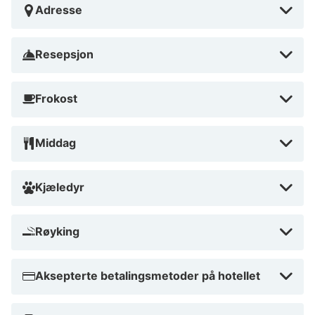
Adresse
Resepsjon
Frokost
Middag
Kjæledyr
Røyking
Aksepterte betalingsmetoder på hotellet