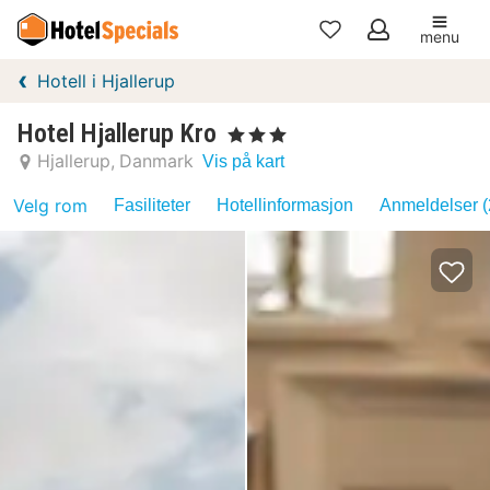
menu
Mine
Hotell i Hjallerup
favoritter
Hotel Hjallerup Kro
, 3 Stjerner
Hjallerup
Danmark
Vis på kart
Velg rom
Fasiliteter
Hotellinformasjon
Anmeldelser (