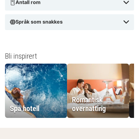
Antall rom
Språk som snakkes
Bli inspirert
Romantisk
Spa hotell
overnatting
L