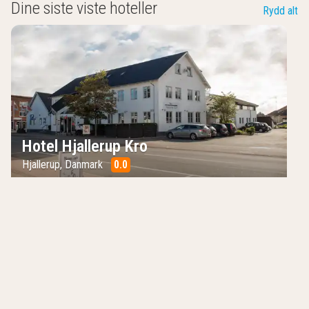
Dine siste viste hoteller
Rydd alt
Hotel Hjallerup Kro
Hjallerup
,
Danmark
0.0
/10
Gratis parkering
Restaurant
Gratis frokost
Ukens topptilbud