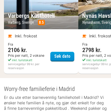
Varbergs Kusthotell
Nynäs Havs
Varberg, Sverige
8.5
Nynäshamn, Sveri
Inkl. frokost
Inkl. frokos
Fra
Fra
2106 kr.
2798 kr.
Varbergs Kusthotell
Pris per natt, 2 voksne
Pris per natt, 2 v
Søk dato
inkl. turistskatt
inkl. turistskatt
servicegebyr 99 kr. per
servicegebyr 99 kr. p
reservasjon
reservasjon
Worry-free familieferie i Madrid
Er du ute etter barnevennlig familiehotell i Madrid? Vi
ønsker hele familien å nyte, og gjør det enkelt for deg
å finne barnevennlige pakketilbud . Weekend pakker og