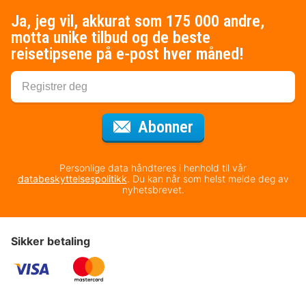
Ja, jeg vil, akkurat som 175 000 andre,
motta unike tilbud og de beste
reisetipsene på e-post hver måned!
for nyhetsbrevet
Abonner
Personlige data håndteres i henhold til vår
databeskyttelsespolitikk
. Du kan når som helst melde deg av
nyhetsbrevet.
Sikker betaling