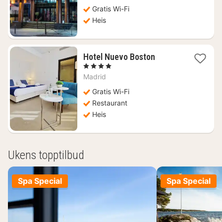
fra
712
Gratis Wi-Fi
kr.
Heis
1
Hotel Nuevo Boston
natt
, 4 Stjerner
fra
Madrid
816
kr.
Gratis Wi-Fi
Restaurant
Heis
Ukens topptilbud
Spa Special
Spa Special