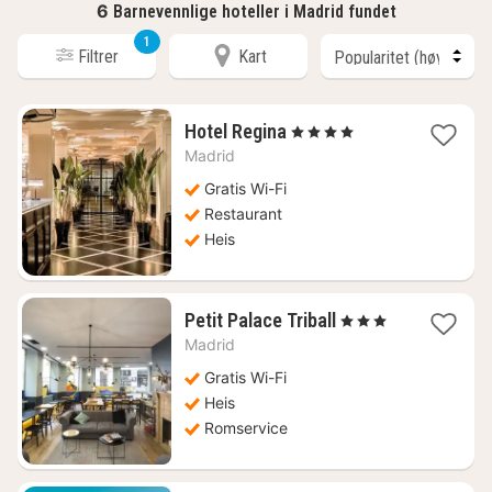
6
Barnevennlige hoteller i Madrid fundet
1
Filtrer
Kart
1
Hotel Regina
, 4 Stjerner
natt
Madrid
fra
1827
Gratis Wi-Fi
kr.
Restaurant
Heis
1
Petit Palace Triball
, 3 Stjerner
natt
Madrid
fra
1100
Gratis Wi-Fi
kr.
Heis
Romservice