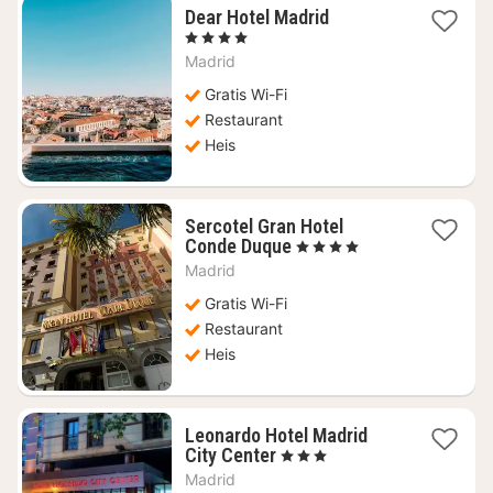
1
Dear Hotel Madrid
natt
, 4 Stjerner
fra
Madrid
1385
kr.
Gratis Wi-Fi
Restaurant
Heis
Sercotel Gran Hotel
1
Conde Duque
, 4 Stjerner
natt
Madrid
fra
720
Gratis Wi-Fi
kr.
Restaurant
Heis
Leonardo Hotel Madrid
1
City Center
, 3 Stjerner
natt
Madrid