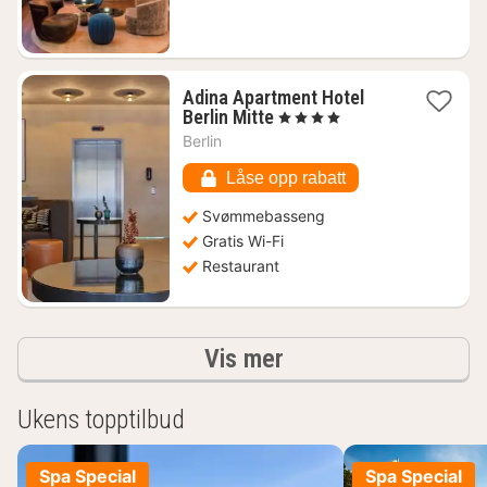
Adina Apartment Hotel
1
Berlin Mitte
, 4 Stjerner
natt
Berlin
fra
1066
Låse opp rabatt
kr.
Svømmebasseng
Gratis Wi-Fi
Restaurant
Resultater
Vis mer
Ukens topptilbud
Spa Special
Spa Special