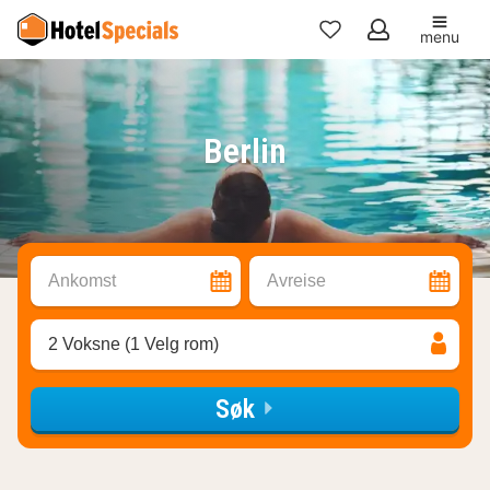
menu
Mine
favoritter
Berlin
Ankomst
Avreise
2 Voksne (1 Velg rom)
Søk