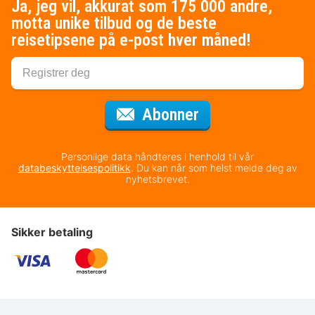
Ja, jeg vil, akkurat som 175 000 andre,
motta unike tilbud og de beste
reisetipsene på e-post hver måned!
for nyhetsbrevet
Abonner
Personlige data håndteres i henhold til vår
databeskyttelsespolitikk
. Du kan når som helst melde deg av
nyhetsbrevet.
Sikker betaling