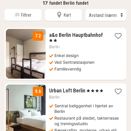
17
fundet Berlin fundet
Filtrer
Kart
2
a&o Berlin Hauptbahnhof
7.2
netter
, 2 Stjerner
fra
Berlin
869
kr.
Enkel design
Ved Sentralstasjonen
Familievennlig
1
Urban Loft Berlin
, 4 Stjerner
8.6
natt
Berlin
fra
694
Sentral beliggenhet i hjertet av
kr.
Berlin
Restaurant på stedet, takterrasse
og treningsstudio
Bærekraftig, moderne, urban stil