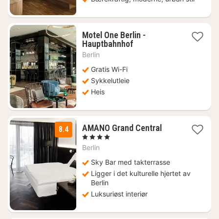
Motel One Berlin -
1
Hauptbahnhof
natt
Berlin
fra
911
Gratis Wi-Fi
kr.
Sykkelutleie
Heis
1
AMANO Grand Central
8.4
natt
, 4 Stjerner
fra
Berlin
800
kr.
Sky Bar med takterrasse
Ligger i det kulturelle hjertet av
Berlin
Luksuriøst interiør