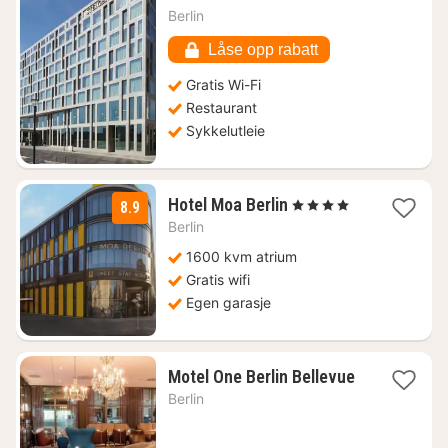
natt
Berlin
fra
1240
Låse opp rabatt
kr.
Gratis Wi-Fi
Restaurant
Sykkelutleie
2
Hotel Moa Berlin
, 4 Stjerner
8.9
netter
Berlin
fra
1090
1600 kvm atrium
kr.
Gratis wifi
Egen garasje
1
Motel One Berlin Bellevue
natt
Berlin
fra
844
kr.