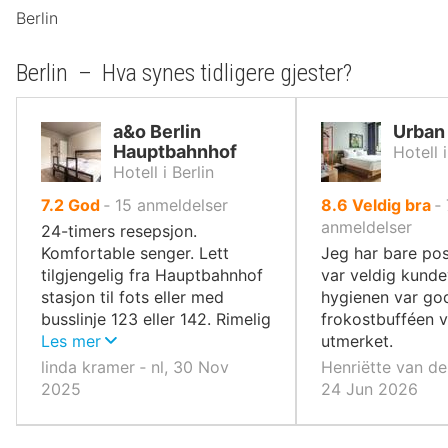
Berlin
Berlin – Hva synes tidligere gjester?
a&o Berlin
Urban 
Hauptbahnhof
Hotell i
Hotell i Berlin
av
av
7.2
God
‐
15
anmeldelser
8.6
Veldig bra
‐
10,
10,
anmeldelser
24-timers resepsjon.
Komfortable senger. Lett
Jeg har bare posi
tilgjengelig fra Hauptbahnhof
var veldig kunde
stasjon til fots eller med
hygienen var go
busslinje 123 eller 142. Rimelig
frokostbufféen 
frokost.
Les mer
utmerket.
linda kramer ‐ nl, 30 Nov
Henriëtte van den
2025
24 Jun 2026