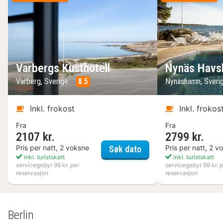
Varbergs Kusthotell
Nynäs Havs
Varberg, Sverige
8.5
Nynäshamn, Sveri
Inkl. frokost
Inkl. frokos
Fra
Fra
2107 kr.
2799 kr.
Varbergs Kusthotell
Pris per natt, 2 voksne
Pris per natt, 2 v
Søk dato
inkl. turistskatt
inkl. turistskatt
servicegebyr 99 kr. per
servicegebyr 99 kr. p
reservasjon
reservasjon
Berlin