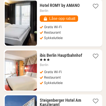
1
Hotel ROMY by AMANO
natt
Berlin
fra
742
Låse opp rabatt
kr.
Gratis Wi-Fi
Restaurant
Sykkelutleie
1
ibis Berlin Hauptbahnhof
natt
, 3 Stjerner
fra
Berlin
762
kr.
Gratis Wi-Fi
Restaurant
Sykkelutleie
Steigenberger Hotel Am
1
Kanzleramt