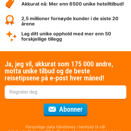
Akkurat nå: Mer enn 6500 unike hotelltilbud!
2,5 millioner fornøyde kunder i de siste 20
årene
Lag ditt unike opphold med mer enn 50
forskjellige tillegg
Ja, jeg vil, akkurat som 175 000 andre,
motta unike tilbud og de beste
reisetipsene på e-post hver måned!
for nyhetsbrevet
Abonner
Personlige data håndteres i henhold til vår