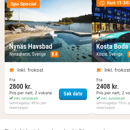
Kun
11:36
Spa Special
Nynäs Havsbad
Kosta Boda 
Nynäshamn, Sverige
8.8
Kosta, Sverige
Inkl. frokost
Inkl. frokos
Fra
Fra
2800 kr.
2408 kr.
Nynäs Havsbad
Pris per natt, 2 voksne
Pris per natt, 2 v
Søk dato
inkl. turistskatt
inkl. turistskatt
servicegebyr 99 kr. per
servicegebyr 79 kr. p
reservasjon
reservasjon