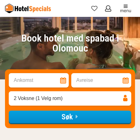
menu
Mine
favoritter
Book hotel med spabad i
Olomouc
Ankomst
Avreise
2 Voksne (1 Velg rom)
Søk