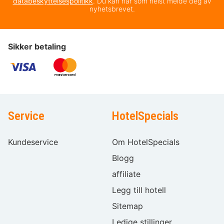
databeskyttelsespolitikk
. Du kan når som helst melde deg av
nyhetsbrevet.
Sikker betaling
Service
HotelSpecials
Kundeservice
Om HotelSpecials
Blogg
affiliate
Legg till hotell
Sitemap
Ledige stillinger