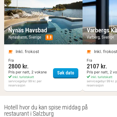
Nynäs Havsbad
Varbergs Ku
Nynäshamn, Sverige
8.8
Varberg, Sverige
Inkl. frokost
Inkl. frokos
Fra
Fra
2800 kr.
2107 kr.
Nynäs Havsbad
Pris per natt, 2 voksne
Pris per natt, 2 v
Søk dato
inkl. turistskatt
inkl. turistskatt
servicegebyr 99 kr. per
servicegebyr 99 kr. p
reservasjon
reservasjon
Hotell hvor du kan spise middag på
restaurant i Salzburg