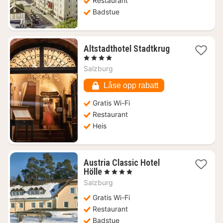
Restaurant
Badstue
1
Altstadthotel Stadtkrug
natt
, 4 Stjerner
fra
Salzburg
2759
kr.
Låse opp rabatt
Gratis Wi-Fi
Restaurant
Heis
Austria Classic Hotel
1
Hölle
, 4 Stjerner
natt
Salzburg
fra
1768
Gratis Wi-Fi
kr.
Restaurant
Badstue