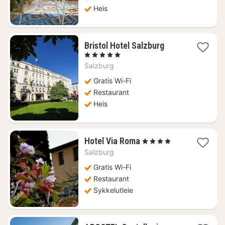
Heis
1
Bristol Hotel Salzburg
natt
, 5 Stjerner
fra
Salzburg
6447
kr.
Gratis Wi-Fi
Restaurant
Heis
1
Hotel Via Roma
, 4 Stjerner
natt
Salzburg
fra
1799
Gratis Wi-Fi
kr.
Restaurant
Sykkelutleie