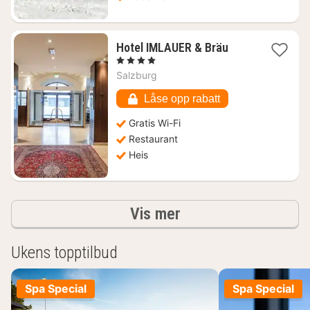
1
Hotel IMLAUER & Bräu
natt
, 4 Stjerner
fra
Salzburg
2399
kr.
Låse opp rabatt
Gratis Wi-Fi
Restaurant
Heis
Resultater
Vis mer
Ukens topptilbud
Spa Special
Spa Special