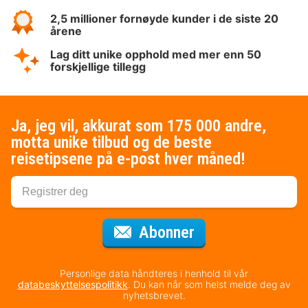
2,5 millioner fornøyde kunder i de siste 20
årene
Lag ditt unike opphold med mer enn 50
forskjellige tillegg
Ja, jeg vil, akkurat som 175 000 andre,
motta unike tilbud og de beste
reisetipsene på e-post hver måned!
for nyhetsbrevet
Abonner
Personlige data håndteres i henhold til vår
databeskyttelsespolitikk
. Du kan når som helst melde deg av
nyhetsbrevet.