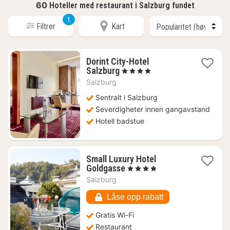
60
Hoteller med restaurant i Salzburg fundet
1
Filtrer
Kart
Dorint City-Hotel
1
Salzburg
, 4 Stjerner
natt
Salzburg
fra
1178
Sentralt i Salzburg
kr.
Severdigheter innen gangavstand
Hotell badstue
Small Luxury Hotel
1
Goldgasse
, 4 Stjerner
natt
Salzburg
fra
4451
Låse opp rabatt
kr.
Gratis Wi-Fi
Restaurant