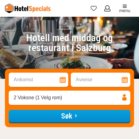
menu
Mine
favoritter
Hotell med middag og
restaurant i Salzburg
Ankomst
Avreise
2 Voksne (1 Velg rom)
Søk