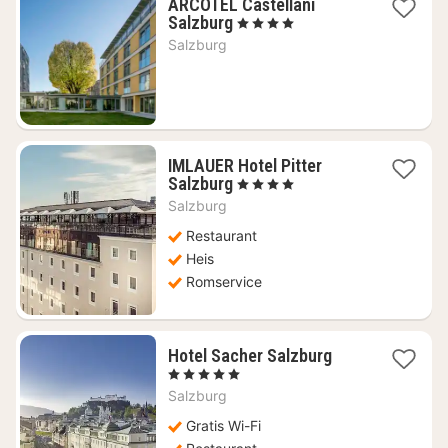
ARCOTEL Castellani
1
Salzburg
, 4 Stjerner
natt
Salzburg
fra
1349
kr.
IMLAUER Hotel Pitter
1
Salzburg
, 4 Stjerner
natt
Salzburg
fra
3006
Restaurant
kr.
Heis
Romservice
1
Hotel Sacher Salzburg
natt
, 5 Stjerner
fra
Salzburg
12122
kr.
Gratis Wi-Fi